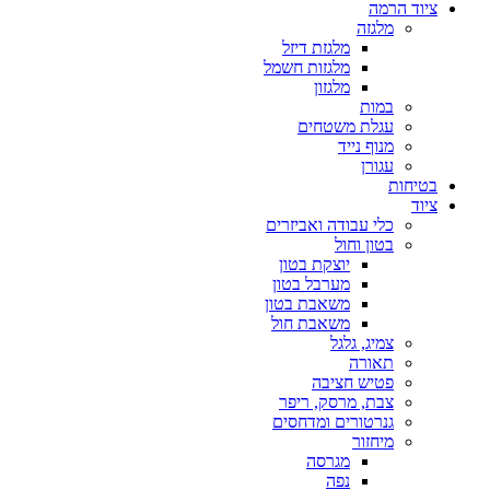
ציוד הרמה
מלגזה
מלגזת דיזל
מלגזות חשמל
מלגזון
במות
עגלת משטחים
מנוף נייד
עגורן
בטיחות
ציוד
כלי עבודה ואביזרים
בטון וחול
יוצקת בטון
מערבל בטון
משאבת בטון
משאבת חול
צמיג, גלגל
תאורה
פטיש חציבה
צבת, מרסק, ריפר
גנרטורים ומדחסים
מיחזור
מגרסה
נפה