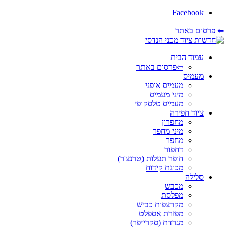
Facebook
⬅ פרסום באתר
עמוד הבית
⇦פרסום באתר
מעמיס
מעמיס אופני
מיני מעמיס
מעמיס טלסקופי
ציוד חפירה
מחפרון
מיני מחפר
מחפר
דחפור
חופר תעלות (טרנצ'ר)
מכונת קידוח
סלילה
מכבש
מפלסת
מקרצפות כביש
מפזרת אספלט
מגרדת (סקרייפר)