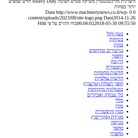
היצרנית מליכטנשטיין משיקה פטיש חציבה Heavy Duty חדש שמציע
יותר בפחות
Dani
http://www.machinerynews.co.il/wp-
0
0
content/uploads/2023/08/site-logo.png
Dani
2014-11-26
2018-05-30 09:55:50
06:06:02
כוח ההרס על פי Hilti
בטון וחול
בטיחות
במות
גנרטורים ומדחסים
דחפור
היי-טק
היסטוריה
חדשות מקומיות
חדשות עולמיות
חופר תעלות (טרנצ'ר)
טכנולוגיה מתקדמת
כלי עבודה ואביזרים
כללי
מגזין
מגזין והיסטוריה
מגרדת (סקרייפר)
מגרסה
מחפר
מחפרון