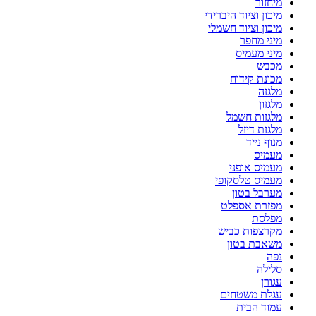
מיחזור
מיכון וציוד היברידי
מיכון וציוד חשמלי
מיני מחפר
מיני מעמיס
מכבש
מכונת קידוח
מלגזה
מלגזון
מלגזות חשמל
מלגזת דיזל
מנוף נייד
מעמיס
מעמיס אופני
מעמיס טלסקופי
מערבל בטון
מפזרת אספלט
מפלסת
מקרצפות כביש
משאבת בטון
נפה
סלילה
עגורן
עגלת משטחים
עמוד הבית