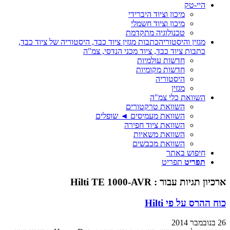
היי-טק
מיכון וציוד היברידי
מיכון וציוד חשמלי
טכנולוגיה מתקדמת
מגזין והיסטוריה
כתבות מגזין ציוד כבד, היסטוריה של ציוד כבד,
כתבות ציוד כבד, ציוד מכני הנדסי, צמ"ה
חדשות עולמיות
חדשות מקומיות
היסטוריה
מגזין
השוואת כלי צמ"ה
השוואת טרקטורים
השוואת מעמיסים ◄ שופלים
השוואת ציוד חפירה
השוואת משאיות
השוואת מכבשים
חיפוש באתר
תפריט
תפריט
ארכיון תגיות עבור :
Hilti TE 1000-AVR
כוח ההרס על פי Hilti
26 בנובמבר 2014