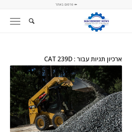
⬅ פרסום באתר
ארכיון תגיות עבור :
CAT 239D