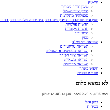
היי-טק
מיכון וציוד היברידי
מיכון וציוד חשמלי
טכנולוגיה מתקדמת
מגזין והיסטוריה
כתבות מגזין ציוד כבד, היסטוריה של ציוד כבד, כתבות
חדשות עולמיות
חדשות מקומיות
היסטוריה
מגזין
השוואת כלי צמ"ה
השוואת טרקטורים
השוואת מעמיסים ◄ שופלים
השוואת ציוד חפירה
השוואת משאיות
השוואת מכבשים
חיפוש באתר
תפריט
תפריט
לא נמצא כלום
מצטערים, אך לא נמצא תוכן התואם לחיפושך
בטון וחול
בטיחות