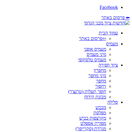
Facebook
⬅ פרסום באתר
עמוד הבית
⇦פרסום באתר
מעמיס
מעמיס אופני
מיני מעמיס
מעמיס טלסקופי
ציוד חפירה
מחפרון
מיני מחפר
מחפר
דחפור
חופר תעלות (טרנצ'ר)
מכונת קידוח
סלילה
מכבש
מפלסת
מקרצפות כביש
מפזרת אספלט
מגרדת (סקרייפר)