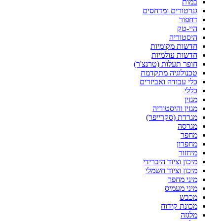
במות
גנרטורים ומדחסים
דחפור
היי-טק
היסטוריה
חדשות מקומיות
חדשות עולמיות
חופר תעלות (טרנצ'ר)
טכנולוגיה מתקדמת
כלי עבודה ואביזרים
כללי
מגזין
מגזין והיסטוריה
מגרדת (סקרייפר)
מגרסה
מחפר
מחפרון
מיחזור
מיכון וציוד היברידי
מיכון וציוד חשמלי
מיני מחפר
מיני מעמיס
מכבש
מכונת קידוח
מלגזה