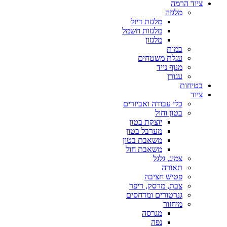
ציוד הרמה
מלגזה
מלגזת דיזל
מלגזות חשמל
מלגזון
במות
עגלת משטחים
מנוף נייד
עגורן
בטיחות
ציוד
כלי עבודה ואביזרים
בטון וחול
יוצקת בטון
מערבל בטון
משאבת בטון
משאבת חול
צמיג, גלגל
תאורה
פטיש חציבה
צבת, מרסק, ריפר
גנרטורים ומדחסים
מיחזור
מגרסה
נפה