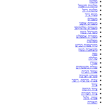
מלגזון
מלגזות חשמל
מלגזת דיזל
מנוף נייד
מעמיס
מעמיס אופני
מעמיס טלסקופי
מערבל בטון
מפזרת אספלט
מפלסת
מקרצפות כביש
משאבת בטון
נפה
סלילה
עגורן
עגלת משטחים
עמוד הבית
פטיש חציבה
צבת, מרסק, ריפר
ציוד
ציוד הרמה
ציוד חפירה
צמיג, גלגל
תאורה