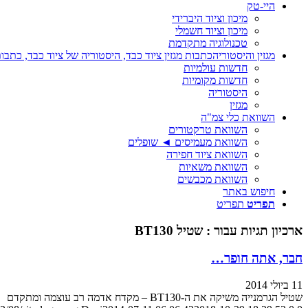
היי-טק
מיכון וציוד היברידי
מיכון וציוד חשמלי
טכנולוגיה מתקדמת
מגזין והיסטוריה
כתבות מגזין ציוד כבד, היסטוריה של ציוד כבד, כתבות
חדשות עולמיות
חדשות מקומיות
היסטוריה
מגזין
השוואת כלי צמ"ה
השוואת טרקטורים
השוואת מעמיסים ◄ שופלים
השוואת ציוד חפירה
השוואת משאיות
השוואת מכבשים
חיפוש באתר
תפריט
תפריט
ארכיון תגיות עבור :
שטיל BT130
חבר, אתה חופר…
11 ביולי 2014
שטיל הגרמנייה משיקה את ה-BT130 – מקדח אדמה רב עוצמה ומתקדם