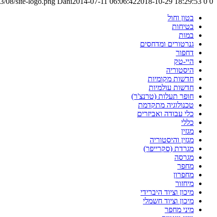
3/08/site-logo.png
Dani
2014-07-11 06:06:42
2018-10-29 18:29:53
0
0
בטון וחול
בטיחות
במות
גנרטורים ומדחסים
דחפור
היי-טק
היסטוריה
חדשות מקומיות
חדשות עולמיות
חופר תעלות (טרנצ'ר)
טכנולוגיה מתקדמת
כלי עבודה ואביזרים
כללי
מגזין
מגזין והיסטוריה
מגרדת (סקרייפר)
מגרסה
מחפר
מחפרון
מיחזור
מיכון וציוד היברידי
מיכון וציוד חשמלי
מיני מחפר