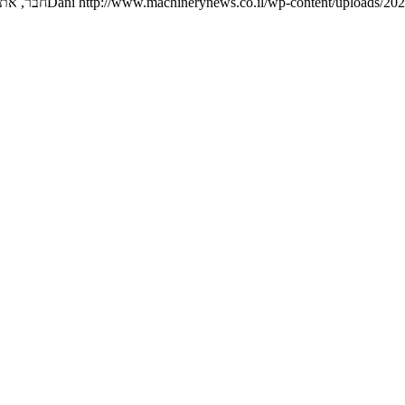
http://www.machinerynews.co.il/wp-content/uploads/202
Dani
חבר, את