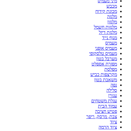
מיני מעמיס
מכבש
מכונת קידוח
מלגזה
מלגזון
מלגזות חשמל
מלגזת דיזל
מנוף נייד
מעמיס
מעמיס אופני
מעמיס טלסקופי
מערבל בטון
מפזרת אספלט
מפלסת
מקרצפות כביש
משאבת בטון
נפה
סלילה
עגורן
עגלת משטחים
עמוד הבית
פטיש חציבה
צבת, מרסק, ריפר
ציוד
ציוד הרמה