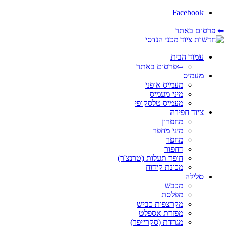
Facebook
⬅ פרסום באתר
עמוד הבית
⇦פרסום באתר
מעמיס
מעמיס אופני
מיני מעמיס
מעמיס טלסקופי
ציוד חפירה
מחפרון
מיני מחפר
מחפר
דחפור
חופר תעלות (טרנצ'ר)
מכונת קידוח
סלילה
מכבש
מפלסת
מקרצפות כביש
מפזרת אספלט
מגרדת (סקרייפר)