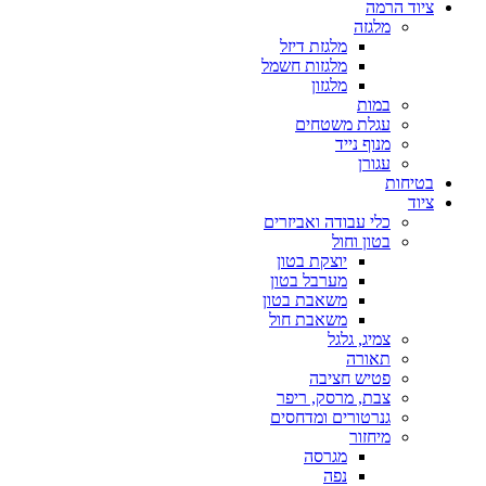
ציוד הרמה
מלגזה
מלגזת דיזל
מלגזות חשמל
מלגזון
במות
עגלת משטחים
מנוף נייד
עגורן
בטיחות
ציוד
כלי עבודה ואביזרים
בטון וחול
יוצקת בטון
מערבל בטון
משאבת בטון
משאבת חול
צמיג, גלגל
תאורה
פטיש חציבה
צבת, מרסק, ריפר
גנרטורים ומדחסים
מיחזור
מגרסה
נפה