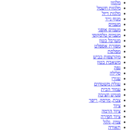
מלגזון
מלגזות חשמל
מלגזת דיזל
מנוף נייד
מעמיס
מעמיס אופני
מעמיס טלסקופי
מערבל בטון
מפזרת אספלט
מפלסת
מקרצפות כביש
משאבת בטון
נפה
סלילה
עגורן
עגלת משטחים
עמוד הבית
פטיש חציבה
צבת, מרסק, ריפר
ציוד
ציוד הרמה
ציוד חפירה
צמיג, גלגל
תאורה