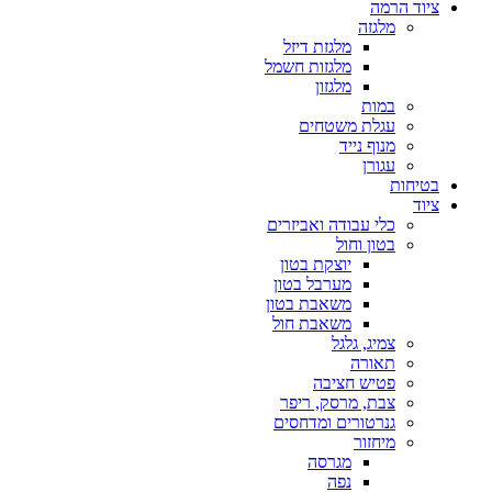
ציוד הרמה
מלגזה
מלגזת דיזל
מלגזות חשמל
מלגזון
במות
עגלת משטחים
מנוף נייד
עגורן
בטיחות
ציוד
כלי עבודה ואביזרים
בטון וחול
יוצקת בטון
מערבל בטון
משאבת בטון
משאבת חול
צמיג, גלגל
תאורה
פטיש חציבה
צבת, מרסק, ריפר
גנרטורים ומדחסים
מיחזור
מגרסה
נפה