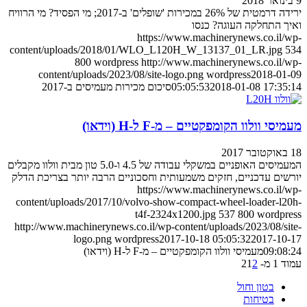
9 בינואר 2018
ירידה דרמטית של 26% במכירות 'שופלים' ב-2017; מי הפסיד? מי הרוויח
ואיך התחלקה העוגה? כנסו
https://www.machinerynews.co.il/wp-
content/uploads/2018/01/WLO_L120H_W_13137_01_LR.jpg
534
800
wordpress
http://www.machinerynews.co.il/wp-
content/uploads/2023/08/site-logo.png
wordpress
2018-01-09
2018-01-08 17:35:14
05:05:53
סיכום מכירות מעמיסים ב-2017
מעמיסי וולוו הקומפקטיים – מ-F ל-H (וידאו)
18 באוקטובר 2017
המעמיסים האופניים במשקלי עבודה של 4.5 ו-5.0 טון מבית וולוו מקבלים
יורשים עדכניים, חזקים משמעותית וחסכוניים הרבה יותר בצריכת הדלק
https://www.machinerynews.co.il/wp-
content/uploads/2017/10/volvo-show-compact-wheel-loader-l20h-
t4f-2324x1200.jpg
537
800
wordpress
http://www.machinerynews.co.il/wp-content/uploads/2023/08/site-
logo.png
wordpress
2017-10-18 05:05:32
2017-10-17
09:08:24
מעמיסי וולוו הקומפקטיים – מ-F ל-H (וידאו)
עמוד 1 מ- 2
2
1
בטון וחול
בטיחות