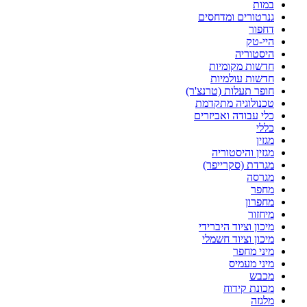
במות
גנרטורים ומדחסים
דחפור
היי-טק
היסטוריה
חדשות מקומיות
חדשות עולמיות
חופר תעלות (טרנצ'ר)
טכנולוגיה מתקדמת
כלי עבודה ואביזרים
כללי
מגזין
מגזין והיסטוריה
מגרדת (סקרייפר)
מגרסה
מחפר
מחפרון
מיחזור
מיכון וציוד היברידי
מיכון וציוד חשמלי
מיני מחפר
מיני מעמיס
מכבש
מכונת קידוח
מלגזה