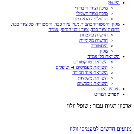
היי-טק
מיכון וציוד היברידי
מיכון וציוד חשמלי
טכנולוגיה מתקדמת
מגזין והיסטוריה
כתבות מגזין ציוד כבד, היסטוריה של ציוד כבד,
כתבות ציוד כבד, ציוד מכני הנדסי, צמ"ה
חדשות עולמיות
חדשות מקומיות
היסטוריה
מגזין
השוואת כלי צמ"ה
השוואת טרקטורים
השוואת מעמיסים ◄ שופלים
השוואת ציוד חפירה
השוואת משאיות
השוואת מכבשים
חיפוש באתר
תפריט
תפריט
ארכיון תגיות עבור :
שופל וולוו
מנועים חדשים למעמיסי וולוו