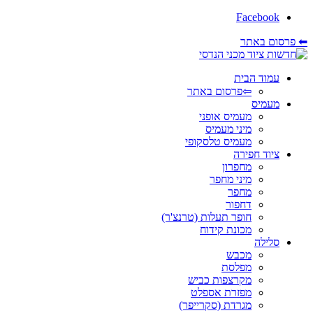
Facebook
⬅ פרסום באתר
עמוד הבית
⇦פרסום באתר
מעמיס
מעמיס אופני
מיני מעמיס
מעמיס טלסקופי
ציוד חפירה
מחפרון
מיני מחפר
מחפר
דחפור
חופר תעלות (טרנצ'ר)
מכונת קידוח
סלילה
מכבש
מפלסת
מקרצפות כביש
מפזרת אספלט
מגרדת (סקרייפר)