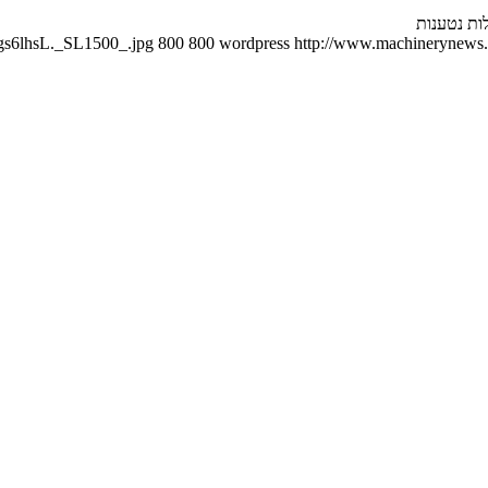
ות נטענות
vgs6lhsL._SL1500_.jpg
800
800
wordpress
http://www.machinerynews.c