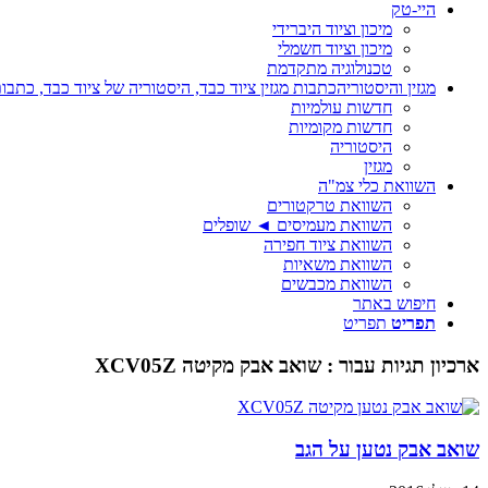
היי-טק
מיכון וציוד היברידי
מיכון וציוד חשמלי
טכנולוגיה מתקדמת
מגזין והיסטוריה
כתבות מגזין ציוד כבד, היסטוריה של ציוד כבד, כתבות
חדשות עולמיות
חדשות מקומיות
היסטוריה
מגזין
השוואת כלי צמ"ה
השוואת טרקטורים
השוואת מעמיסים ◄ שופלים
השוואת ציוד חפירה
השוואת משאיות
השוואת מכבשים
חיפוש באתר
תפריט
תפריט
ארכיון תגיות עבור :
שואב אבק מקיטה XCV05Z
שואב אבק נטען על הגב