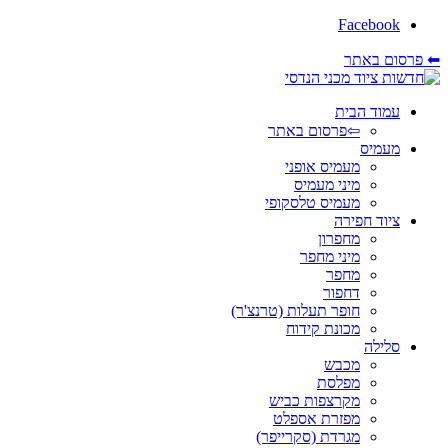
Facebook
⬅ פרסום באתר
עמוד הבית
⇦פרסום באתר
מעמיס
מעמיס אופני
מיני מעמיס
מעמיס טלסקופי
ציוד חפירה
מחפרון
מיני מחפר
מחפר
דחפור
חופר תעלות (טרנצ'ר)
מכונת קידוח
סלילה
מכבש
מפלסת
מקרצפות כביש
מפזרת אספלט
מגרדת (סקרייפר)