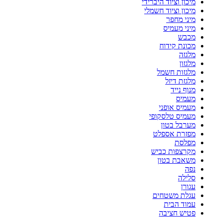
מיכון וציוד היברידי
מיכון וציוד חשמלי
מיני מחפר
מיני מעמיס
מכבש
מכונת קידוח
מלגזה
מלגזון
מלגזות חשמל
מלגזת דיזל
מנוף נייד
מעמיס
מעמיס אופני
מעמיס טלסקופי
מערבל בטון
מפזרת אספלט
מפלסת
מקרצפות כביש
משאבת בטון
נפה
סלילה
עגורן
עגלת משטחים
עמוד הבית
פטיש חציבה