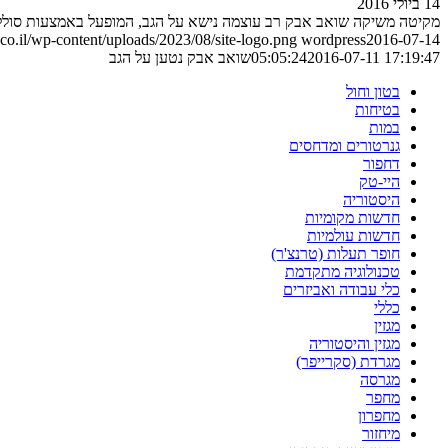
14 ביולי 2016
מקיטה משיקה שואב אבק רב עוצמה נישא על הגב, המופעל באמצעות סולל
o.il/wp-content/uploads/2023/08/site-logo.png
wordpress
2016-07-14
2016-07-11 17:19:47
05:05:24
שואב אבק נטען על הגב
בטון וחול
בטיחות
במות
גנרטורים ומדחסים
דחפור
היי-טק
היסטוריה
חדשות מקומיות
חדשות עולמיות
חופר תעלות (טרנצ'ר)
טכנולוגיה מתקדמת
כלי עבודה ואביזרים
כללי
מגזין
מגזין והיסטוריה
מגרדת (סקרייפר)
מגרסה
מחפר
מחפרון
מיחזור