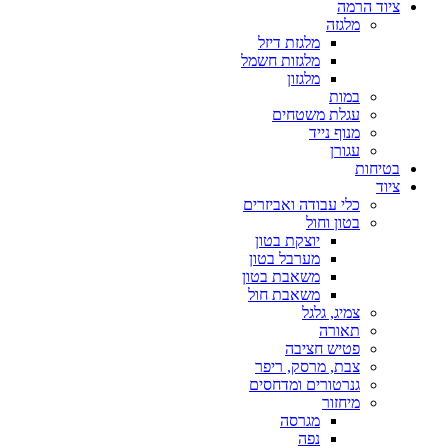
ציוד הרמה
מלגזה
מלגזת דיזל
מלגזות חשמל
מלגזון
במות
עגלת משטחים
מנוף נייד
עגורן
בטיחות
ציוד
כלי עבודה ואביזרים
בטון וחול
יוצקת בטון
מערבל בטון
משאבת בטון
משאבת חול
צמיג, גלגל
תאורה
פטיש חציבה
צבת, מרסק, ריפר
גנרטורים ומדחסים
מיחזור
מגרסה
נפה