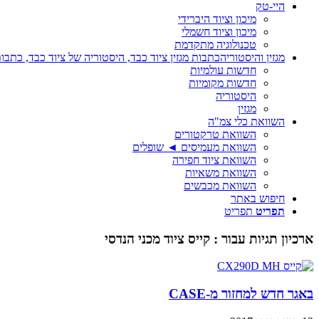
היי-טק
מיכון וציוד היברידי
מיכון וציוד חשמלי
טכנולוגיה מתקדמת
מגזין והיסטוריה
כתבות מגזין ציוד כבד, היסטוריה של ציוד כבד, כתבות
חדשות עולמיות
חדשות מקומיות
היסטוריה
מגזין
השוואת כלי צמ"ה
השוואת טרקטורים
השוואת מעמיסים ◄ שופלים
השוואת ציוד חפירה
השוואת משאיות
השוואת מכבשים
חיפוש באתר
תפריט
תפריט
ארכיון תגיות עבור :
קייס ציוד מכני הנדסי
באגר חדש למחזור מ-CASE