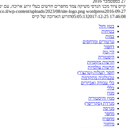
27 בספטמבר 2016
קייס ציוד מכני הנדסי משיקה צמד מחפרים חדשים בעלי זרוע ארוכה, עם יכולת חפ
o.il/wp-content/uploads/2023/08/site-logo.png
wordpress
2016-09-27
2017-12-25 17:46:08
05:05:13
הזרוע הארוכה של קייס
בטון וחול
בטיחות
במות
גנרטורים ומדחסים
דחפור
היי-טק
היסטוריה
חדשות מקומיות
חדשות עולמיות
חופר תעלות (טרנצ'ר)
טכנולוגיה מתקדמת
כלי עבודה ואביזרים
כללי
מגזין
מגזין והיסטוריה
מגרדת (סקרייפר)
מגרסה
מחפר
מחפרון
מיחזור