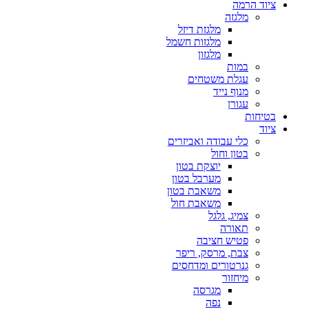
ציוד הרמה
מלגזה
מלגזת דיזל
מלגזות חשמל
מלגזון
במות
עגלת משטחים
מנוף נייד
עגורן
בטיחות
ציוד
כלי עבודה ואביזרים
בטון וחול
יוצקת בטון
מערבל בטון
משאבת בטון
משאבת חול
צמיג, גלגל
תאורה
פטיש חציבה
צבת, מרסק, ריפר
גנרטורים ומדחסים
מיחזור
מגרסה
נפה