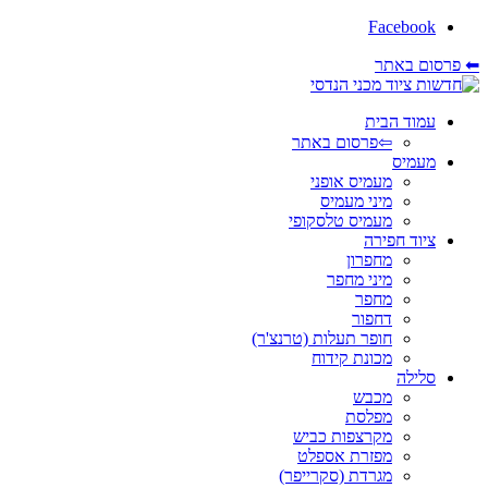
Facebook
⬅ פרסום באתר
עמוד הבית
⇦פרסום באתר
מעמיס
מעמיס אופני
מיני מעמיס
מעמיס טלסקופי
ציוד חפירה
מחפרון
מיני מחפר
מחפר
דחפור
חופר תעלות (טרנצ'ר)
מכונת קידוח
סלילה
מכבש
מפלסת
מקרצפות כביש
מפזרת אספלט
מגרדת (סקרייפר)