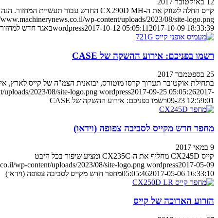
12 באוקטובר 2017
קייס החלה לשווק את ה-CX290D MH החדש עבור תעשיית המחזור. הנה עיקר הנתונים שצריך לדעת
//www.machinerynews.co.il/wp-content/uploads/2023/08/site-logo.png
2017-10-09 18:33:39
2017-10-12 05:05:11
wordpress
באגר חדש למחזור מ-E
רשמו בפניכם: אירוע ההשקה של CASE
25 בספטמבר 2017
בתחילת אוקטובר תערוך קרסו מוטורס, יבואנית הצמ"ה של קייס לארץ, אי
/uploads/2023/08/site-logo.png
wordpress
2017-09-25 05:05:26
2017-
09-23 12:59:01
רשמו בפניכם: אירוע ההשקה של CASE
מחפר חדש מקייס לסביבה צפופה (וידאו)
9 במאי 2017
קייס CX245D מחליף את ה-CX235C ומציע שיפור בכל היבט
o.il/wp-content/uploads/2023/08/site-logo.png
wordpress
2017-05-09
2017-05-06 16:33:10
05:05:46
מחפר חדש מקייס לסביבה צפופה (וידאו)
הזרוע הארוכה של קייס