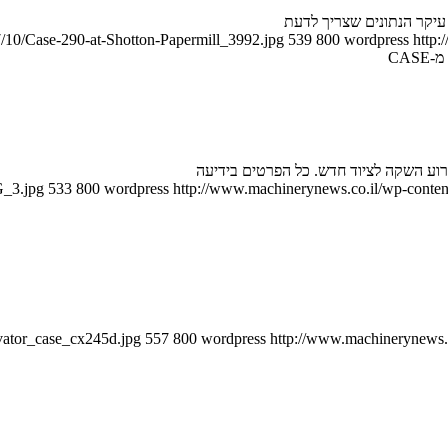
/10/Case-290-at-Shotton-Papermill_3992.jpg
539
800
wordpress
http:
CAS
רוע השקה לציוד חדש. כל הפרטים בידיעה
G_3.jpg
533
800
wordpress
http://www.machinerynews.co.il/wp-content
vator_case_cx245d.jpg
557
800
wordpress
http://www.machinerynews.c