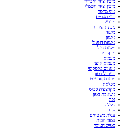
מיכון וציוד היברידי
מיכון וציוד חשמלי
מיני מחפר
מיני מעמיס
מכבש
מכונת קידוח
מלגזה
מלגזון
מלגזות חשמל
מלגזת דיזל
מנוף נייד
מעמיס
מעמיס אופני
מעמיס טלסקופי
מערבל בטון
מפזרת אספלט
מפלסת
מקרצפות כביש
משאבת בטון
נפה
סלילה
עגורן
עגלת משטחים
עמוד הבית
פטיש חציבה