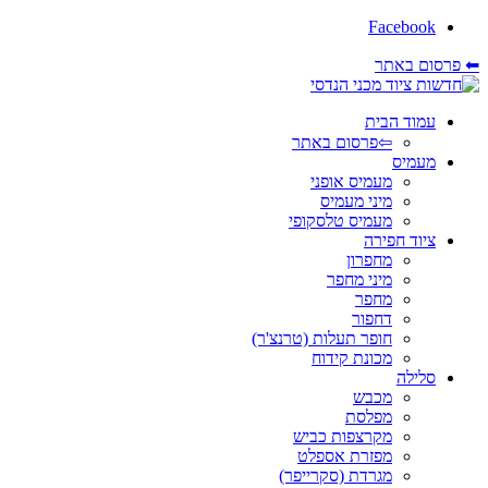
Facebook
⬅ פרסום באתר
עמוד הבית
⇦פרסום באתר
מעמיס
מעמיס אופני
מיני מעמיס
מעמיס טלסקופי
ציוד חפירה
מחפרון
מיני מחפר
מחפר
דחפור
חופר תעלות (טרנצ'ר)
מכונת קידוח
סלילה
מכבש
מפלסת
מקרצפות כביש
מפזרת אספלט
מגרדת (סקרייפר)