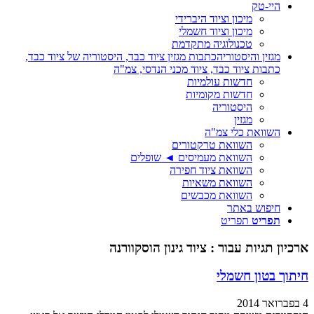
היי-טק
מיכון וציוד היברידי
מיכון וציוד חשמלי
טכנולוגיה מתקדמת
מגזין והיסטוריה
כתבות מגזין ציוד כבד, היסטוריה של ציוד כבד,
כתבות ציוד כבד, ציוד מכני הנדסי, צמ"ה
חדשות עולמיות
חדשות מקומיות
היסטוריה
מגזין
השוואת כלי צמ"ה
השוואת טרקטורים
השוואת מעמיסים ◄ שופלים
השוואת ציוד חפירה
השוואת משאיות
השוואת מכבשים
חיפוש באתר
תפריט
תפריט
ארכיון תגיות עבור :
ציוד גינון הוסקוורנה
חיתוך בטון חשמלי
4 בפברואר 2014