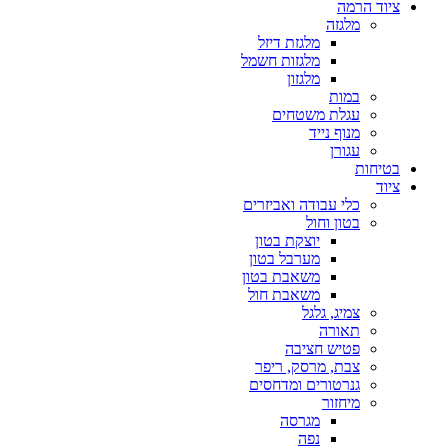
ציוד הרמה
מלגזה
מלגזת דיזל
מלגזות חשמל
מלגזון
במות
עגלת משטחים
מנוף נייד
עגורן
בטיחות
ציוד
כלי עבודה ואביזרים
בטון וחול
יוצקת בטון
מערבל בטון
משאבת בטון
משאבת חול
צמיג, גלגל
תאורה
פטיש חציבה
צבת, מרסק, ריפר
גנרטורים ומדחסים
מיחזור
מגרסה
נפה