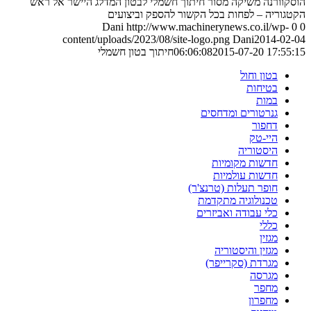
הוסקוורנה משיקה מסור חיתוך חשמלי לבטון המדלג היישר אל ראש
הקטגוריה – לפחות בכל הקשור להספק וביצועים
Dani
http://www.machinerynews.co.il/wp-
0
0
content/uploads/2023/08/site-logo.png
Dani
2014-02-04
2015-07-20 17:55:15
06:06:08
חיתוך בטון חשמלי
בטון וחול
בטיחות
במות
גנרטורים ומדחסים
דחפור
היי-טק
היסטוריה
חדשות מקומיות
חדשות עולמיות
חופר תעלות (טרנצ'ר)
טכנולוגיה מתקדמת
כלי עבודה ואביזרים
כללי
מגזין
מגזין והיסטוריה
מגרדת (סקרייפר)
מגרסה
מחפר
מחפרון