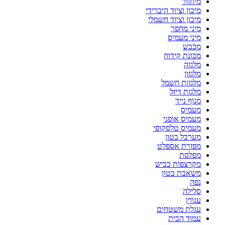
מיחזור
מיכון וציוד היברידי
מיכון וציוד חשמלי
מיני מחפר
מיני מעמיס
מכבש
מכונת קידוח
מלגזה
מלגזון
מלגזות חשמל
מלגזת דיזל
מנוף נייד
מעמיס
מעמיס אופני
מעמיס טלסקופי
מערבל בטון
מפזרת אספלט
מפלסת
מקרצפות כביש
משאבת בטון
נפה
סלילה
עגורן
עגלת משטחים
עמוד הבית