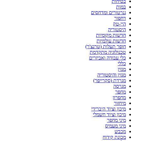
בטיחות
במות
גנרטורים ומדחסים
דחפור
היי-טק
היסטוריה
חדשות מקומיות
חדשות עולמיות
חופר תעלות (טרנצ'ר)
טכנולוגיה מתקדמת
כלי עבודה ואביזרים
כללי
מגזין
מגזין והיסטוריה
מגרדת (סקרייפר)
מגרסה
מחפר
מחפרון
מיחזור
מיכון וציוד היברידי
מיכון וציוד חשמלי
מיני מחפר
מיני מעמיס
מכבש
מכונת קידוח