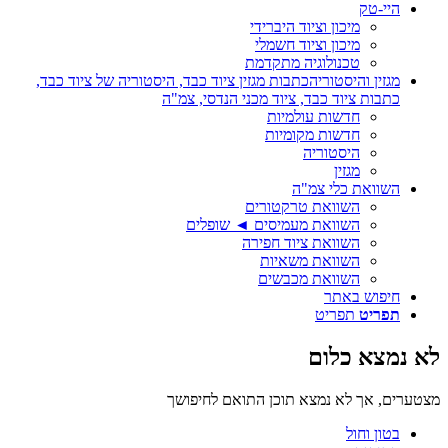
היי-טק
מיכון וציוד היברידי
מיכון וציוד חשמלי
טכנולוגיה מתקדמת
מגזין והיסטוריה
כתבות מגזין ציוד כבד, היסטוריה של ציוד כבד,
כתבות ציוד כבד, ציוד מכני הנדסי, צמ"ה
חדשות עולמיות
חדשות מקומיות
היסטוריה
מגזין
השוואת כלי צמ"ה
השוואת טרקטורים
השוואת מעמיסים ◄ שופלים
השוואת ציוד חפירה
השוואת משאיות
השוואת מכבשים
חיפוש באתר
תפריט
תפריט
לא נמצא כלום
מצטערים, אך לא נמצא תוכן התואם לחיפושך
בטון וחול