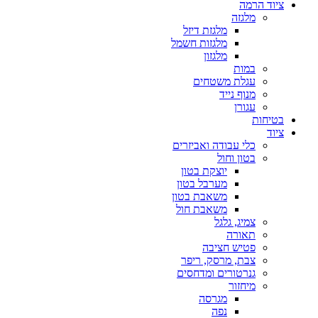
ציוד הרמה
מלגזה
מלגזת דיזל
מלגזות חשמל
מלגזון
במות
עגלת משטחים
מנוף נייד
עגורן
בטיחות
ציוד
כלי עבודה ואביזרים
בטון וחול
יוצקת בטון
מערבל בטון
משאבת בטון
משאבת חול
צמיג, גלגל
תאורה
פטיש חציבה
צבת, מרסק, ריפר
גנרטורים ומדחסים
מיחזור
מגרסה
נפה