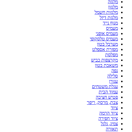
מלגזה
מלגזון
מלגזות חשמל
מלגזת דיזל
מנוף נייד
מעמיס
מעמיס אופני
מעמיס טלסקופי
מערבל בטון
מפזרת אספלט
מפלסת
מקרצפות כביש
משאבת בטון
נפה
סלילה
עגורן
עגלת משטחים
עמוד הבית
פטיש חציבה
צבת, מרסק, ריפר
ציוד
ציוד הרמה
ציוד חפירה
צמיג, גלגל
תאורה