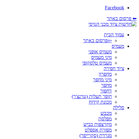
Facebook
⬅ פרסום באתר
עמוד הבית
⇦פרסום באתר
מעמיס
מעמיס אופני
מיני מעמיס
מעמיס טלסקופי
ציוד חפירה
מחפרון
מיני מחפר
מחפר
דחפור
חופר תעלות (טרנצ'ר)
מכונת קידוח
סלילה
מכבש
מפלסת
מקרצפות כביש
מפזרת אספלט
מגרדת (סקרייפר)