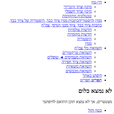
היי-טק
מיכון וציוד היברידי
מיכון וציוד חשמלי
טכנולוגיה מתקדמת
מגזין והיסטוריה
כתבות מגזין ציוד כבד, היסטוריה של ציוד כבד,
כתבות ציוד כבד, ציוד מכני הנדסי, צמ"ה
חדשות עולמיות
חדשות מקומיות
היסטוריה
מגזין
השוואת כלי צמ"ה
השוואת טרקטורים
השוואת מעמיסים ◄ שופלים
השוואת ציוד חפירה
השוואת משאיות
השוואת מכבשים
חיפוש באתר
תפריט
תפריט
לא נמצא כלום
מצטערים, אך לא נמצא תוכן התואם לחיפושך
בטון וחול