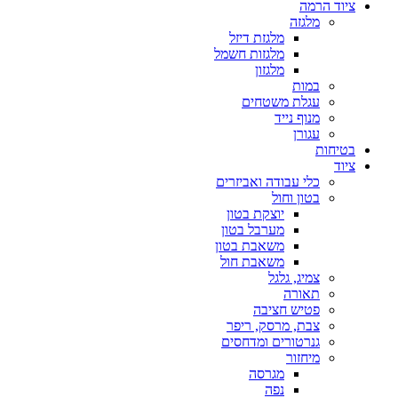
ציוד הרמה
מלגזה
מלגזת דיזל
מלגזות חשמל
מלגזון
במות
עגלת משטחים
מנוף נייד
עגורן
בטיחות
ציוד
כלי עבודה ואביזרים
בטון וחול
יוצקת בטון
מערבל בטון
משאבת בטון
משאבת חול
צמיג, גלגל
תאורה
פטיש חציבה
צבת, מרסק, ריפר
גנרטורים ומדחסים
מיחזור
מגרסה
נפה