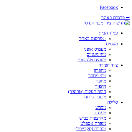
Facebook
⬅ פרסום באתר
עמוד הבית
⇦פרסום באתר
מעמיס
מעמיס אופני
מיני מעמיס
מעמיס טלסקופי
ציוד חפירה
מחפרון
מיני מחפר
מחפר
דחפור
חופר תעלות (טרנצ'ר)
מכונת קידוח
סלילה
מכבש
מפלסת
מקרצפות כביש
מפזרת אספלט
מגרדת (סקרייפר)