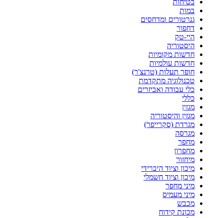
בטיחות
במות
גנרטורים ומדחסים
דחפור
היי-טק
היסטוריה
חדשות מקומיות
חדשות עולמיות
חופר תעלות (טרנצ'ר)
טכנולוגיה מתקדמת
כלי עבודה ואביזרים
כללי
מגזין
מגזין והיסטוריה
מגרדת (סקרייפר)
מגרסה
מחפר
מחפרון
מיחזור
מיכון וציוד היברידי
מיכון וציוד חשמלי
מיני מחפר
מיני מעמיס
מכבש
מכונת קידוח