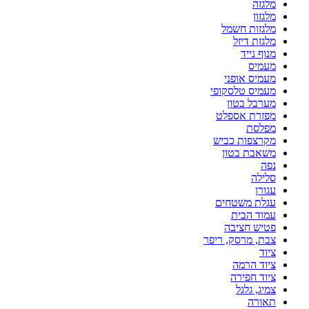
מלגזה
מלגזון
מלגזות חשמל
מלגזת דיזל
מנוף נייד
מעמיס
מעמיס אופני
מעמיס טלסקופי
מערבל בטון
מפזרת אספלט
מפלסת
מקרצפות כביש
משאבת בטון
נפה
סלילה
עגורן
עגלת משטחים
עמוד הבית
פטיש חציבה
צבת, מרסק, ריפר
ציוד
ציוד הרמה
ציוד חפירה
צמיג, גלגל
תאורה