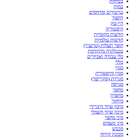
בטיחות
במות
גנרטורים ומדחסים
דחפור
היי-טק
היסטוריה
חדשות מקומיות
חדשות עולמיות
חופר תעלות (טרנצ'ר)
טכנולוגיה מתקדמת
כלי עבודה ואביזרים
כללי
מגזין
מגזין והיסטוריה
מגרדת (סקרייפר)
מגרסה
מחפר
מחפרון
מיחזור
מיכון וציוד היברידי
מיכון וציוד חשמלי
מיני מחפר
מיני מעמיס
מכבש
מכונת קידוח