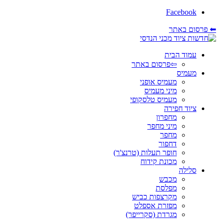
Facebook
⬅ פרסום באתר
עמוד הבית
⇦פרסום באתר
מעמיס
מעמיס אופני
מיני מעמיס
מעמיס טלסקופי
ציוד חפירה
מחפרון
מיני מחפר
מחפר
דחפור
חופר תעלות (טרנצ'ר)
מכונת קידוח
סלילה
מכבש
מפלסת
מקרצפות כביש
מפזרת אספלט
מגרדת (סקרייפר)