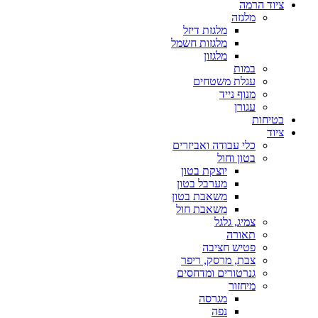
ציוד הרמה
מלגזה
מלגזת דיזל
מלגזות חשמל
מלגזון
במות
עגלת משטחים
מנוף נייד
עגורן
בטיחות
ציוד
כלי עבודה ואביזרים
בטון וחול
יוצקת בטון
מערבל בטון
משאבת בטון
משאבת חול
צמיג, גלגל
תאורה
פטיש חציבה
צבת, מרסק, ריפר
גנרטורים ומדחסים
מיחזור
מגרסה
נפה