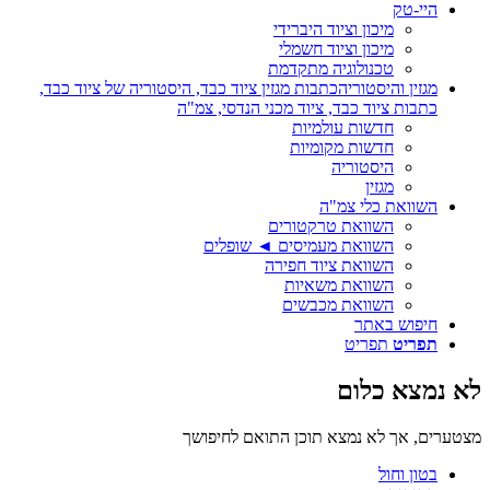
היי-טק
מיכון וציוד היברידי
מיכון וציוד חשמלי
טכנולוגיה מתקדמת
מגזין והיסטוריה
כתבות מגזין ציוד כבד, היסטוריה של ציוד כבד,
כתבות ציוד כבד, ציוד מכני הנדסי, צמ"ה
חדשות עולמיות
חדשות מקומיות
היסטוריה
מגזין
השוואת כלי צמ"ה
השוואת טרקטורים
השוואת מעמיסים ◄ שופלים
השוואת ציוד חפירה
השוואת משאיות
השוואת מכבשים
חיפוש באתר
תפריט
תפריט
לא נמצא כלום
מצטערים, אך לא נמצא תוכן התואם לחיפושך
בטון וחול