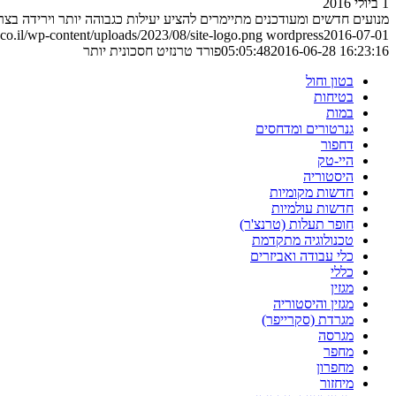
1 ביולי 2016
מנועים חדשים ומעודכנים מתיימרים להציע יעילות כגבוהה יותר וירידה ב
o.il/wp-content/uploads/2023/08/site-logo.png
wordpress
2016-07-01
2016-06-28 16:23:16
05:05:48
פורד טרנזיט חסכונית יותר
בטון וחול
בטיחות
במות
גנרטורים ומדחסים
דחפור
היי-טק
היסטוריה
חדשות מקומיות
חדשות עולמיות
חופר תעלות (טרנצ'ר)
טכנולוגיה מתקדמת
כלי עבודה ואביזרים
כללי
מגזין
מגזין והיסטוריה
מגרדת (סקרייפר)
מגרסה
מחפר
מחפרון
מיחזור