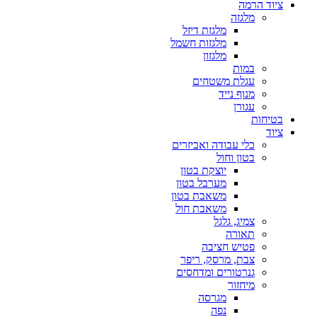
ציוד הרמה
מלגזה
מלגזת דיזל
מלגזות חשמל
מלגזון
במות
עגלת משטחים
מנוף נייד
עגורן
בטיחות
ציוד
כלי עבודה ואביזרים
בטון וחול
יוצקת בטון
מערבל בטון
משאבת בטון
משאבת חול
צמיג, גלגל
תאורה
פטיש חציבה
צבת, מרסק, ריפר
גנרטורים ומדחסים
מיחזור
מגרסה
נפה