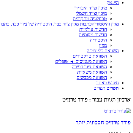
היי-טק
מיכון וציוד היברידי
מיכון וציוד חשמלי
טכנולוגיה מתקדמת
מגזין והיסטוריה
כתבות מגזין ציוד כבד, היסטוריה של ציוד כבד, כתבות
חדשות עולמיות
חדשות מקומיות
היסטוריה
מגזין
השוואת כלי צמ"ה
השוואת טרקטורים
השוואת מעמיסים ◄ שופלים
השוואת ציוד חפירה
השוואת משאיות
השוואת מכבשים
חיפוש באתר
תפריט
תפריט
ארכיון תגיות עבור :
פורד טרנזיט
פורד טרנזיט חסכונית יותר