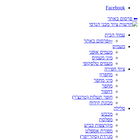
Facebook
⬅ פרסום באתר
עמוד הבית
⇦פרסום באתר
מעמיס
מעמיס אופני
מיני מעמיס
מעמיס טלסקופי
ציוד חפירה
מחפרון
מיני מחפר
מחפר
דחפור
חופר תעלות (טרנצ'ר)
מכונת קידוח
סלילה
מכבש
מפלסת
מקרצפות כביש
מפזרת אספלט
מגרדת (סקרייפר)