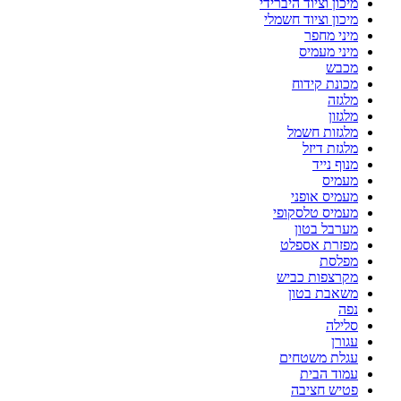
מיכון וציוד היברידי
מיכון וציוד חשמלי
מיני מחפר
מיני מעמיס
מכבש
מכונת קידוח
מלגזה
מלגזון
מלגזות חשמל
מלגזת דיזל
מנוף נייד
מעמיס
מעמיס אופני
מעמיס טלסקופי
מערבל בטון
מפזרת אספלט
מפלסת
מקרצפות כביש
משאבת בטון
נפה
סלילה
עגורן
עגלת משטחים
עמוד הבית
פטיש חציבה