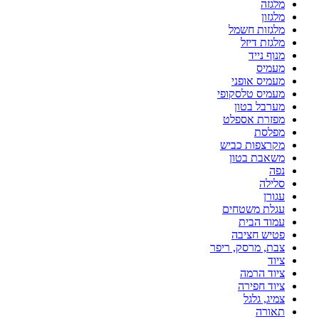
מלגזה
מלגזון
מלגזות חשמל
מלגזת דיזל
מנוף נייד
מעמיס
מעמיס אופני
מעמיס טלסקופי
מערבל בטון
מפזרת אספלט
מפלסת
מקרצפות כביש
משאבת בטון
נפה
סלילה
עגורן
עגלת משטחים
עמוד הבית
פטיש חציבה
צבת, מרסק, ריפר
ציוד
ציוד הרמה
ציוד חפירה
צמיג, גלגל
תאורה