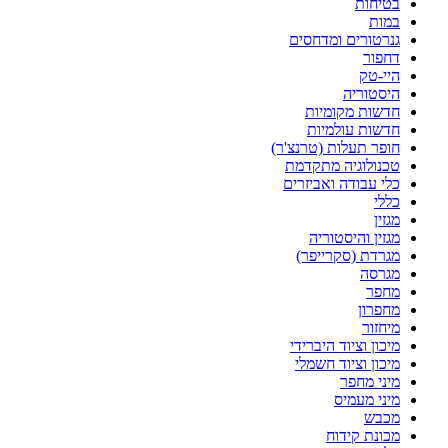
בטיחות
במות
גנרטורים ומדחסים
דחפור
היי-טק
היסטוריה
חדשות מקומיות
חדשות עולמיות
חופר תעלות (טרנצ'ר)
טכנולוגיה מתקדמת
כלי עבודה ואביזרים
כללי
מגזין
מגזין והיסטוריה
מגרדת (סקרייפר)
מגרסה
מחפר
מחפרון
מיחזור
מיכון וציוד היברידי
מיכון וציוד חשמלי
מיני מחפר
מיני מעמיס
מכבש
מכונת קידוח