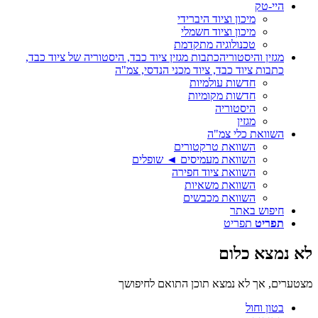
היי-טק
מיכון וציוד היברידי
מיכון וציוד חשמלי
טכנולוגיה מתקדמת
מגזין והיסטוריה
כתבות מגזין ציוד כבד, היסטוריה של ציוד כבד,
כתבות ציוד כבד, ציוד מכני הנדסי, צמ"ה
חדשות עולמיות
חדשות מקומיות
היסטוריה
מגזין
השוואת כלי צמ"ה
השוואת טרקטורים
השוואת מעמיסים ◄ שופלים
השוואת ציוד חפירה
השוואת משאיות
השוואת מכבשים
חיפוש באתר
תפריט
תפריט
לא נמצא כלום
מצטערים, אך לא נמצא תוכן התואם לחיפושך
בטון וחול