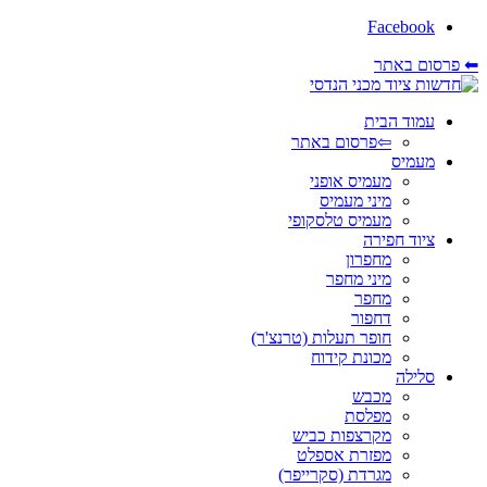
Facebook
⬅ פרסום באתר
עמוד הבית
⇦פרסום באתר
מעמיס
מעמיס אופני
מיני מעמיס
מעמיס טלסקופי
ציוד חפירה
מחפרון
מיני מחפר
מחפר
דחפור
חופר תעלות (טרנצ'ר)
מכונת קידוח
סלילה
מכבש
מפלסת
מקרצפות כביש
מפזרת אספלט
מגרדת (סקרייפר)