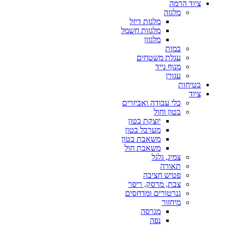
ציוד הרמה
מלגזה
מלגזת דיזל
מלגזות חשמל
מלגזון
במות
עגלת משטחים
מנוף נייד
עגורן
בטיחות
ציוד
כלי עבודה ואביזרים
בטון וחול
יוצקת בטון
מערבל בטון
משאבת בטון
משאבת חול
צמיג, גלגל
תאורה
פטיש חציבה
צבת, מרסק, ריפר
גנרטורים ומדחסים
מיחזור
מגרסה
נפה