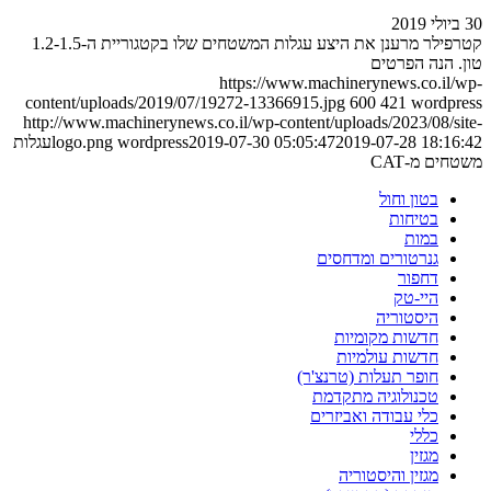
30 ביולי 2019
קטרפילר מרענן את היצע עגלות המשטחים שלו בקטגוריית ה-1.2-1.5
טון. הנה הפרטים
https://www.machinerynews.co.il/wp-
content/uploads/2019/07/19272-13366915.jpg
600
421
wordpress
http://www.machinerynews.co.il/wp-content/uploads/2023/08/site-
2019-07-28 18:16:42
2019-07-30 05:05:47
wordpress
logo.png
עגלות
משטחים מ-CAT
בטון וחול
בטיחות
במות
גנרטורים ומדחסים
דחפור
היי-טק
היסטוריה
חדשות מקומיות
חדשות עולמיות
חופר תעלות (טרנצ'ר)
טכנולוגיה מתקדמת
כלי עבודה ואביזרים
כללי
מגזין
מגזין והיסטוריה