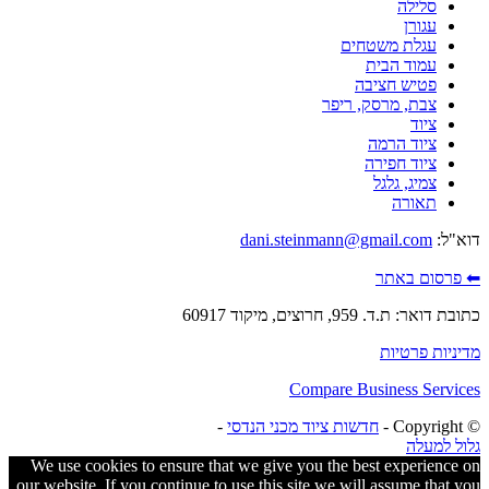
סלילה
עגורן
עגלת משטחים
עמוד הבית
פטיש חציבה
צבת, מרסק, ריפר
ציוד
ציוד הרמה
ציוד חפירה
צמיג, גלגל
תאורה
דוא"ל:
dani.steinmann@gmail.com
⬅ פרסום באתר
כתובת דואר: ת.ד. 959, חרוצים, מיקוד 60917
מדיניות פרטיות
Compare Business Services
© ‫Copyright -
חדשות ציוד מכני הנדסי
-
גלול למעלה
We use cookies to ensure that we give you the best experience on
our website. If you continue to use this site we will assume that you