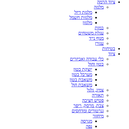
ציוד הרמה
מלגזה
מלגזת דיזל
מלגזות חשמל
מלגזון
במות
עגלת משטחים
מנוף נייד
עגורן
בטיחות
ציוד
כלי עבודה ואביזרים
בטון וחול
יוצקת בטון
מערבל בטון
משאבת בטון
משאבת חול
צמיג, גלגל
תאורה
פטיש חציבה
צבת, מרסק, ריפר
גנרטורים ומדחסים
מיחזור
מגרסה
נפה