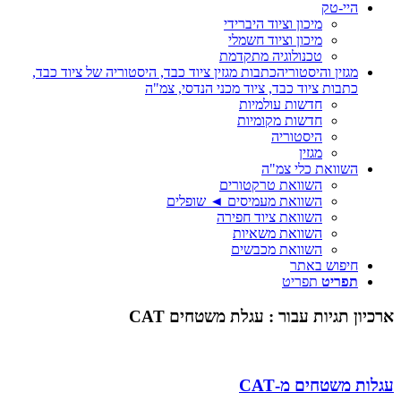
היי-טק
מיכון וציוד היברידי
מיכון וציוד חשמלי
טכנולוגיה מתקדמת
מגזין והיסטוריה
כתבות מגזין ציוד כבד, היסטוריה של ציוד כבד,
כתבות ציוד כבד, ציוד מכני הנדסי, צמ"ה
חדשות עולמיות
חדשות מקומיות
היסטוריה
מגזין
השוואת כלי צמ"ה
השוואת טרקטורים
השוואת מעמיסים ◄ שופלים
השוואת ציוד חפירה
השוואת משאיות
השוואת מכבשים
חיפוש באתר
תפריט
תפריט
ארכיון תגיות עבור :
עגלת משטחים CAT
עגלות משטחים מ-CAT