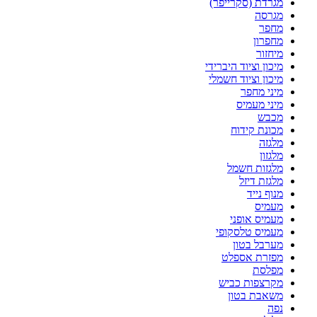
מגרדת (סקרייפר)
מגרסה
מחפר
מחפרון
מיחזור
מיכון וציוד היברידי
מיכון וציוד חשמלי
מיני מחפר
מיני מעמיס
מכבש
מכונת קידוח
מלגזה
מלגזון
מלגזות חשמל
מלגזת דיזל
מנוף נייד
מעמיס
מעמיס אופני
מעמיס טלסקופי
מערבל בטון
מפזרת אספלט
מפלסת
מקרצפות כביש
משאבת בטון
נפה