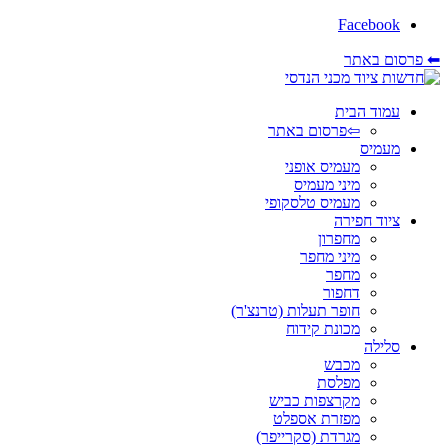
Facebook
⬅ פרסום באתר
עמוד הבית
⇦פרסום באתר
מעמיס
מעמיס אופני
מיני מעמיס
מעמיס טלסקופי
ציוד חפירה
מחפרון
מיני מחפר
מחפר
דחפור
חופר תעלות (טרנצ'ר)
מכונת קידוח
סלילה
מכבש
מפלסת
מקרצפות כביש
מפזרת אספלט
מגרדת (סקרייפר)