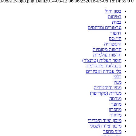
/08/site-logo.png
Dani
2014-03-12 06:06:25
2018-05-08 18:14:39
0
0
בטון וחול
בטיחות
במות
גנרטורים ומדחסים
דחפור
היי-טק
היסטוריה
חדשות מקומיות
חדשות עולמיות
חופר תעלות (טרנצ'ר)
טכנולוגיה מתקדמת
כלי עבודה ואביזרים
כללי
מגזין
מגזין והיסטוריה
מגרדת (סקרייפר)
מגרסה
מחפר
מחפרון
מיחזור
מיכון וציוד היברידי
מיכון וציוד חשמלי
מיני מחפר