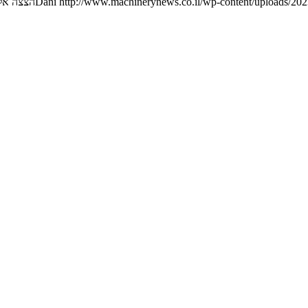
http://www.machinerynews.co.il/wp-content/uploads/2023
Dani
הצצה אל 