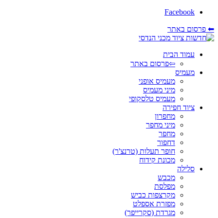
Facebook
⬅ פרסום באתר
עמוד הבית
⇦פרסום באתר
מעמיס
מעמיס אופני
מיני מעמיס
מעמיס טלסקופי
ציוד חפירה
מחפרון
מיני מחפר
מחפר
דחפור
חופר תעלות (טרנצ'ר)
מכונת קידוח
סלילה
מכבש
מפלסת
מקרצפות כביש
מפזרת אספלט
מגרדת (סקרייפר)