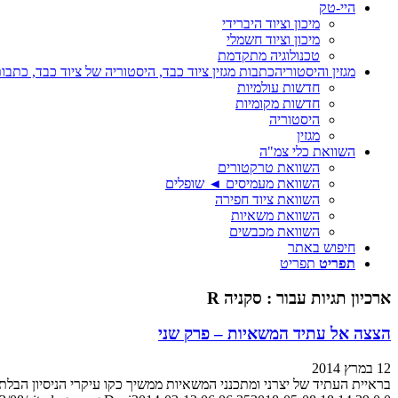
היי-טק
מיכון וציוד היברידי
מיכון וציוד חשמלי
טכנולוגיה מתקדמת
מגזין והיסטוריה
כתבות מגזין ציוד כבד, היסטוריה של ציוד כבד, כתבות
חדשות עולמיות
חדשות מקומיות
היסטוריה
מגזין
השוואת כלי צמ"ה
השוואת טרקטורים
השוואת מעמיסים ◄ שופלים
השוואת ציוד חפירה
השוואת משאיות
השוואת מכבשים
חיפוש באתר
תפריט
תפריט
ארכיון תגיות עבור :
סקניה R
הצצה אל עתיד המשאיות – פרק שני
12 במרץ 2014
בראיית העתיד של יצרני ומתכנני המשאיות ממשיך כקו עיקרי הניסיון הבלתי