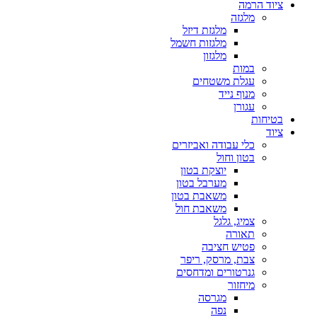
ציוד הרמה
מלגזה
מלגזת דיזל
מלגזות חשמל
מלגזון
במות
עגלת משטחים
מנוף נייד
עגורן
בטיחות
ציוד
כלי עבודה ואביזרים
בטון וחול
יוצקת בטון
מערבל בטון
משאבת בטון
משאבת חול
צמיג, גלגל
תאורה
פטיש חציבה
צבת, מרסק, ריפר
גנרטורים ומדחסים
מיחזור
מגרסה
נפה