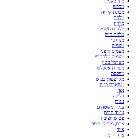
מיני מעמיס
מכבש
מכונת קידוח
מלגזה
מלגזון
מלגזות חשמל
מלגזת דיזל
מנוף נייד
מעמיס
מעמיס אופני
מעמיס טלסקופי
מערבל בטון
מפזרת אספלט
מפלסת
מקרצפות כביש
משאבת בטון
נפה
סלילה
עגורן
עגלת משטחים
עמוד הבית
פטיש חציבה
צבת, מרסק, ריפר
ציוד
ציוד הרמה