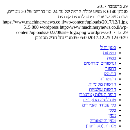
29 בדצמבר 2017
סנבוגן 6140 E מציע יכולת הרמה של עד 24 טון ברדיוס של 20 מטרים,
ושורה של שיפורים ביחס לדגמים קודמים
https://www.machinerynews.co.il/wp-content/uploads/2017/12/1.jpg
515
800
wordpress
http://www.machinerynews.co.il/wp-
content/uploads/2023/08/site-logo.png
wordpress
2017-12-29
2017-12-25 12:09:29
05:05:09
מנוף זחל חדש מסנבוגן
בטון וחול
בטיחות
במות
גנרטורים ומדחסים
דחפור
היי-טק
היסטוריה
חדשות מקומיות
חדשות עולמיות
חופר תעלות (טרנצ'ר)
טכנולוגיה מתקדמת
כלי עבודה ואביזרים
כללי
מגזין
מגזין והיסטוריה
מגרדת (סקרייפר)