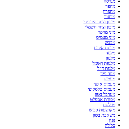
מגרסה
מחפר
מחפרון
מיחזור
מיכון וציוד היברידי
מיכון וציוד חשמלי
מיני מחפר
מיני מעמיס
מכבש
מכונת קידוח
מלגזה
מלגזון
מלגזות חשמל
מלגזת דיזל
מנוף נייד
מעמיס
מעמיס אופני
מעמיס טלסקופי
מערבל בטון
מפזרת אספלט
מפלסת
מקרצפות כביש
משאבת בטון
נפה
סלילה