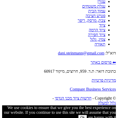
עגורן
עגלת משטחים
עמוד הבית
פטיש חציבה
צבת, מרסק, ריפר
ציוד
ציוד הרמה
ציוד חפירה
צמיג, גלגל
תאורה
דוא"ל:
dani.steinmann@gmail.com
⬅ פרסום באתר
כתובת דואר: ת.ד. 959, חרוצים, מיקוד 60917
מדיניות פרטיות
Compare Business Services
© ‫Copyright -
חדשות ציוד מכני הנדסי
-
גלול למעלה
We use cookies to ensure that we give you the best experience on
our website. If you continue to use this site we will assume that you
are happy with it.
Ok