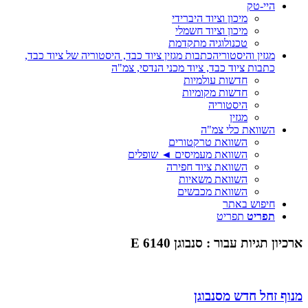
היי-טק
מיכון וציוד היברידי
מיכון וציוד חשמלי
טכנולוגיה מתקדמת
מגזין והיסטוריה
כתבות מגזין ציוד כבד, היסטוריה של ציוד כבד,
כתבות ציוד כבד, ציוד מכני הנדסי, צמ"ה
חדשות עולמיות
חדשות מקומיות
היסטוריה
מגזין
השוואת כלי צמ"ה
השוואת טרקטורים
השוואת מעמיסים ◄ שופלים
השוואת ציוד חפירה
השוואת משאיות
השוואת מכבשים
חיפוש באתר
תפריט
תפריט
ארכיון תגיות עבור :
סנבוגן 6140 E
מנוף זחל חדש מסנבוגן