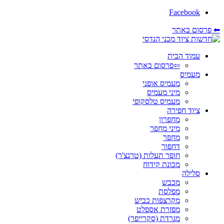
Facebook
⬅ פרסום באתר
עמוד הבית
⇦פרסום באתר
מעמיס
מעמיס אופני
מיני מעמיס
מעמיס טלסקופי
ציוד חפירה
מחפרון
מיני מחפר
מחפר
דחפור
חופר תעלות (טרנצ'ר)
מכונת קידוח
סלילה
מכבש
מפלסת
מקרצפות כביש
מפזרת אספלט
מגרדת (סקרייפר)