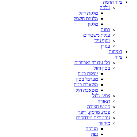
ציוד הרמה
מלגזה
מלגזת דיזל
מלגזות חשמל
מלגזון
במות
עגלת משטחים
מנוף נייד
עגורן
בטיחות
ציוד
כלי עבודה ואביזרים
בטון וחול
יוצקת בטון
מערבל בטון
משאבת בטון
משאבת חול
צמיג, גלגל
תאורה
פטיש חציבה
צבת, מרסק, ריפר
גנרטורים ומדחסים
מיחזור
מגרסה
נפה