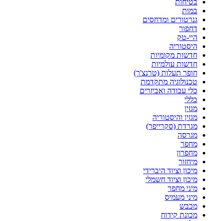
בטיחות
במות
גנרטורים ומדחסים
דחפור
היי-טק
היסטוריה
חדשות מקומיות
חדשות עולמיות
חופר תעלות (טרנצ'ר)
טכנולוגיה מתקדמת
כלי עבודה ואביזרים
כללי
מגזין
מגזין והיסטוריה
מגרדת (סקרייפר)
מגרסה
מחפר
מחפרון
מיחזור
מיכון וציוד היברידי
מיכון וציוד חשמלי
מיני מחפר
מיני מעמיס
מכבש
מכונת קידוח