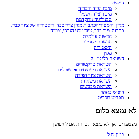
היי-טק
מיכון וציוד היברידי
מיכון וציוד חשמלי
טכנולוגיה מתקדמת
מגזין והיסטוריה
כתבות מגזין ציוד כבד, היסטוריה של ציוד כבד,
כתבות ציוד כבד, ציוד מכני הנדסי, צמ"ה
חדשות עולמיות
חדשות מקומיות
היסטוריה
מגזין
השוואת כלי צמ"ה
השוואת טרקטורים
השוואת מעמיסים ◄ שופלים
השוואת ציוד חפירה
השוואת משאיות
השוואת מכבשים
חיפוש באתר
תפריט
תפריט
לא נמצא כלום
מצטערים, אך לא נמצא תוכן התואם לחיפושך
בטון וחול