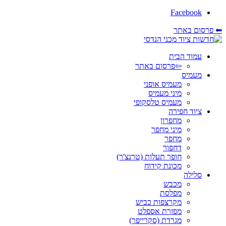
Facebook
⬅ פרסום באתר
עמוד הבית
⇦פרסום באתר
מעמיס
מעמיס אופני
מיני מעמיס
מעמיס טלסקופי
ציוד חפירה
מחפרון
מיני מחפר
מחפר
דחפור
חופר תעלות (טרנצ'ר)
מכונת קידוח
סלילה
מכבש
מפלסת
מקרצפות כביש
מפזרת אספלט
מגרדת (סקרייפר)