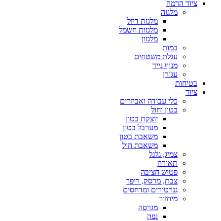
ציוד הרמה
מלגזה
מלגזת דיזל
מלגזות חשמל
מלגזון
במות
עגלת משטחים
מנוף נייד
עגורן
בטיחות
ציוד
כלי עבודה ואביזרים
בטון וחול
יוצקת בטון
מערבל בטון
משאבת בטון
משאבת חול
צמיג, גלגל
תאורה
פטיש חציבה
צבת, מרסק, ריפר
גנרטורים ומדחסים
מיחזור
מגרסה
נפה