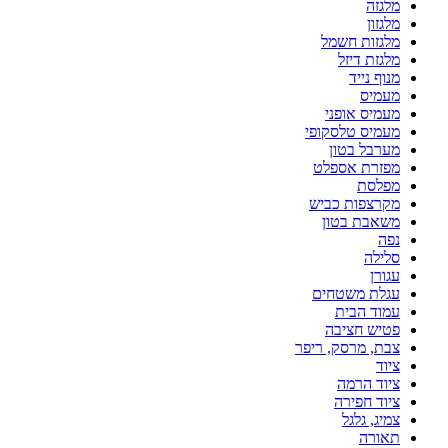
מלגזה
מלגזון
מלגזות חשמל
מלגזת דיזל
מנוף נייד
מעמיס
מעמיס אופני
מעמיס טלסקופי
מערבל בטון
מפזרת אספלט
מפלסת
מקרצפות כביש
משאבת בטון
נפה
סלילה
עגורן
עגלת משטחים
עמוד הבית
פטיש חציבה
צבת, מרסק, ריפר
ציוד
ציוד הרמה
ציוד חפירה
צמיג, גלגל
תאורה