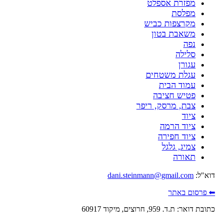
מפזרת אספלט
מפלסת
מקרצפות כביש
משאבת בטון
נפה
סלילה
עגורן
עגלת משטחים
עמוד הבית
פטיש חציבה
צבת, מרסק, ריפר
ציוד
ציוד הרמה
ציוד חפירה
צמיג, גלגל
תאורה
דוא"ל:
dani.steinmann@gmail.com
⬅ פרסום באתר
כתובת דואר: ת.ד. 959, חרוצים, מיקוד 60917