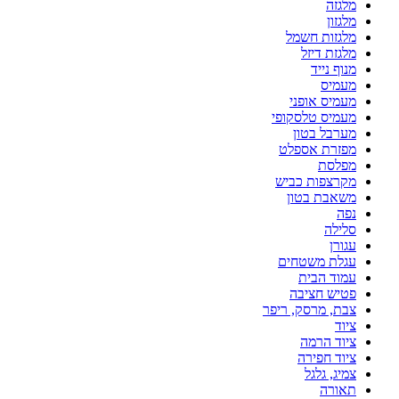
מלגזה
מלגזון
מלגזות חשמל
מלגזת דיזל
מנוף נייד
מעמיס
מעמיס אופני
מעמיס טלסקופי
מערבל בטון
מפזרת אספלט
מפלסת
מקרצפות כביש
משאבת בטון
נפה
סלילה
עגורן
עגלת משטחים
עמוד הבית
פטיש חציבה
צבת, מרסק, ריפר
ציוד
ציוד הרמה
ציוד חפירה
צמיג, גלגל
תאורה