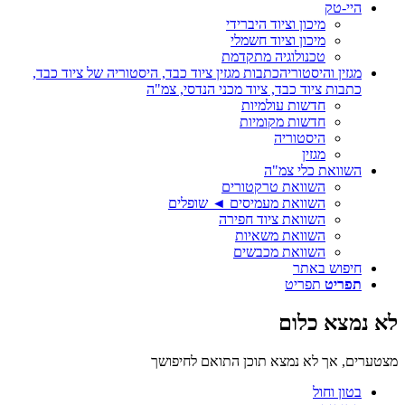
היי-טק
מיכון וציוד היברידי
מיכון וציוד חשמלי
טכנולוגיה מתקדמת
מגזין והיסטוריה
כתבות מגזין ציוד כבד, היסטוריה של ציוד כבד,
כתבות ציוד כבד, ציוד מכני הנדסי, צמ"ה
חדשות עולמיות
חדשות מקומיות
היסטוריה
מגזין
השוואת כלי צמ"ה
השוואת טרקטורים
השוואת מעמיסים ◄ שופלים
השוואת ציוד חפירה
השוואת משאיות
השוואת מכבשים
חיפוש באתר
תפריט
תפריט
לא נמצא כלום
מצטערים, אך לא נמצא תוכן התואם לחיפושך
בטון וחול