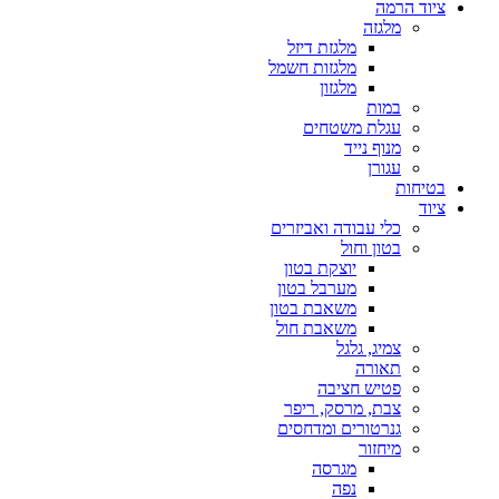
ציוד הרמה
מלגזה
מלגזת דיזל
מלגזות חשמל
מלגזון
במות
עגלת משטחים
מנוף נייד
עגורן
בטיחות
ציוד
כלי עבודה ואביזרים
בטון וחול
יוצקת בטון
מערבל בטון
משאבת בטון
משאבת חול
צמיג, גלגל
תאורה
פטיש חציבה
צבת, מרסק, ריפר
גנרטורים ומדחסים
מיחזור
מגרסה
נפה