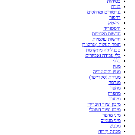
בטיחות
במות
גנרטורים ומדחסים
דחפור
היי-טק
היסטוריה
חדשות מקומיות
חדשות עולמיות
חופר תעלות (טרנצ'ר)
טכנולוגיה מתקדמת
כלי עבודה ואביזרים
כללי
מגזין
מגזין והיסטוריה
מגרדת (סקרייפר)
מגרסה
מחפר
מחפרון
מיחזור
מיכון וציוד היברידי
מיכון וציוד חשמלי
מיני מחפר
מיני מעמיס
מכבש
מכונת קידוח