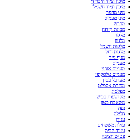
מיכון וציוד היברידי
מיכון וציוד חשמלי
מיני מחפר
מיני מעמיס
מכבש
מכונת קידוח
מלגזה
מלגזון
מלגזות חשמל
מלגזת דיזל
מנוף נייד
מעמיס
מעמיס אופני
מעמיס טלסקופי
מערבל בטון
מפזרת אספלט
מפלסת
מקרצפות כביש
משאבת בטון
נפה
סלילה
עגורן
עגלת משטחים
עמוד הבית
פטיש חציבה