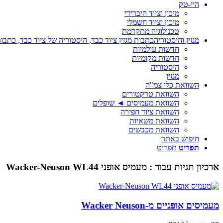
היי-טק
מיכון וציוד היברידי
מיכון וציוד חשמלי
טכנולוגיה מתקדמת
מגזין והיסטוריה
כתבות מגזין ציוד כבד, היסטוריה של ציוד כבד, כתבות
חדשות עולמיות
חדשות מקומיות
היסטוריה
מגזין
השוואת כלי צמ"ה
השוואת טרקטורים
השוואת מעמיסים ◄ שופלים
השוואת ציוד חפירה
השוואת משאיות
השוואת מכבשים
חיפוש באתר
תפריט
תפריט
ארכיון תגיות עבור :
מעמיס אופני Wacker-Neuson WL44
מעמיסים אופניים מ-Wacker Neuson