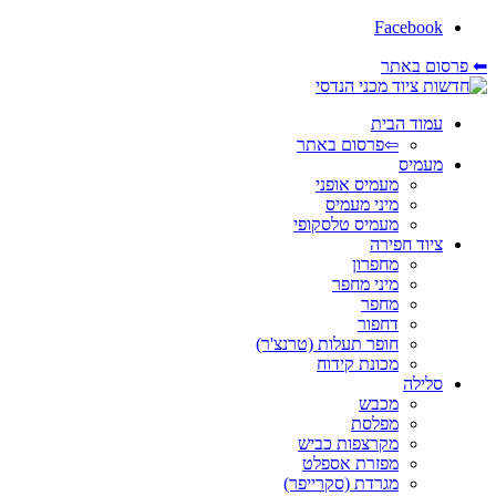
Facebook
⬅ פרסום באתר
עמוד הבית
⇦פרסום באתר
מעמיס
מעמיס אופני
מיני מעמיס
מעמיס טלסקופי
ציוד חפירה
מחפרון
מיני מחפר
מחפר
דחפור
חופר תעלות (טרנצ'ר)
מכונת קידוח
סלילה
מכבש
מפלסת
מקרצפות כביש
מפזרת אספלט
מגרדת (סקרייפר)