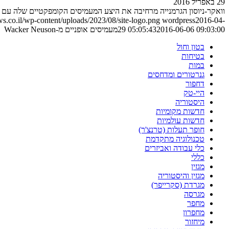
29 באפריל 2016
וואקר-ניוסון הגרמנייה מרחיבה את היצע המעמיסים הקומפקטיים שלה עם לא פחות מ-3 דגמים חדשי
.co.il/wp-content/uploads/2023/08/site-logo.png
wordpress
2016-04-
2016-06-06 09:03:00
29 05:05:43
מעמיסים אופניים מ-Wacker Neuson
בטון וחול
בטיחות
במות
גנרטורים ומדחסים
דחפור
היי-טק
היסטוריה
חדשות מקומיות
חדשות עולמיות
חופר תעלות (טרנצ'ר)
טכנולוגיה מתקדמת
כלי עבודה ואביזרים
כללי
מגזין
מגזין והיסטוריה
מגרדת (סקרייפר)
מגרסה
מחפר
מחפרון
מיחזור