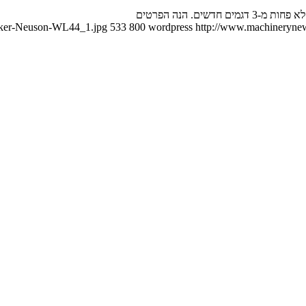
ם. הנה הפרטים
acker-Neuson-WL44_1.jpg
533
800
wordpress
http://www.machinerynews