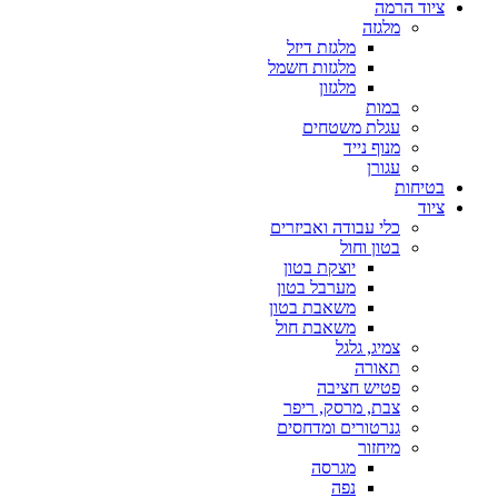
ציוד הרמה
מלגזה
מלגזת דיזל
מלגזות חשמל
מלגזון
במות
עגלת משטחים
מנוף נייד
עגורן
בטיחות
ציוד
כלי עבודה ואביזרים
בטון וחול
יוצקת בטון
מערבל בטון
משאבת בטון
משאבת חול
צמיג, גלגל
תאורה
פטיש חציבה
צבת, מרסק, ריפר
גנרטורים ומדחסים
מיחזור
מגרסה
נפה