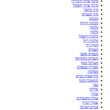
מיכון וציוד היברידי
מיכון וציוד חשמלי
מיני מחפר
מיני מעמיס
מכבש
מכונת קידוח
מלגזה
מלגזון
מלגזות חשמל
מלגזת דיזל
מנוף נייד
מעמיס
מעמיס אופני
מעמיס טלסקופי
מערבל בטון
מפזרת אספלט
מפלסת
מקרצפות כביש
משאבת בטון
נפה
סלילה
עגורן
עגלת משטחים
עמוד הבית
פטיש חציבה