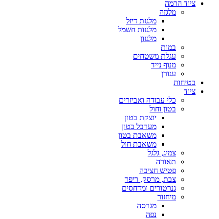
ציוד הרמה
מלגזה
מלגזת דיזל
מלגזות חשמל
מלגזון
במות
עגלת משטחים
מנוף נייד
עגורן
בטיחות
ציוד
כלי עבודה ואביזרים
בטון וחול
יוצקת בטון
מערבל בטון
משאבת בטון
משאבת חול
צמיג, גלגל
תאורה
פטיש חציבה
צבת, מרסק, ריפר
גנרטורים ומדחסים
מיחזור
מגרסה
נפה