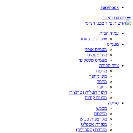
Facebook
⬅ פרסום באתר
עמוד הבית
⇦פרסום באתר
מעמיס
מעמיס אופני
מיני מעמיס
מעמיס טלסקופי
ציוד חפירה
מחפרון
מיני מחפר
מחפר
דחפור
חופר תעלות (טרנצ'ר)
מכונת קידוח
סלילה
מכבש
מפלסת
מקרצפות כביש
מפזרת אספלט
מגרדת (סקרייפר)