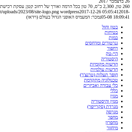
26 בדצמבר 2017
260 טון, 2,300 כ"ס, 70 טון בכל הרמה ואורך של רחוב קטן; עסקת רכישת השופל הגדול בעולם היא אחלה הזדמנות להציץ במספרים שעל גבול הדמיון
/uploads/2023/08/site-logo.png
wordpress
2017-12-26 05:05:41
2018-
05-08 18:09:41
נמכר: המעמיס האופני הגדול בעולם (וידאו)
בטון וחול
בטיחות
במות
גנרטורים ומדחסים
דחפור
היי-טק
היסטוריה
חדשות מקומיות
חדשות עולמיות
חופר תעלות (טרנצ'ר)
טכנולוגיה מתקדמת
כלי עבודה ואביזרים
כללי
מגזין
מגזין והיסטוריה
מגרדת (סקרייפר)
מגרסה
מחפר
מחפרון
מיחזור