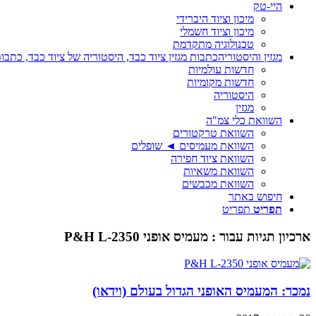
היי-טק
מיכון וציוד היברידי
מיכון וציוד חשמלי
טכנולוגיה מתקדמת
מגזין והיסטוריה
כתבות מגזין ציוד כבד, היסטוריה של ציוד כבד, כתבות
חדשות עולמיות
חדשות מקומיות
היסטוריה
מגזין
השוואת כלי צמ"ה
השוואת טרקטורים
השוואת מעמיסים ◄ שופלים
השוואת ציוד חפירה
השוואת משאיות
השוואת מכבשים
חיפוש באתר
תפריט
תפריט
ארכיון תגיות עבור :
מעמיס אופני P&H L-2350
נמכר: המעמיס האופני הגדול בעולם (וידאו)