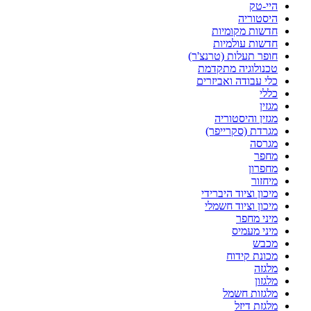
היי-טק
היסטוריה
חדשות מקומיות
חדשות עולמיות
חופר תעלות (טרנצ'ר)
טכנולוגיה מתקדמת
כלי עבודה ואביזרים
כללי
מגזין
מגזין והיסטוריה
מגרדת (סקרייפר)
מגרסה
מחפר
מחפרון
מיחזור
מיכון וציוד היברידי
מיכון וציוד חשמלי
מיני מחפר
מיני מעמיס
מכבש
מכונת קידוח
מלגזה
מלגזון
מלגזות חשמל
מלגזת דיזל