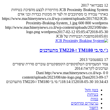
12 בפברואר 2017
JCB Proximity Braking System מתיימרת לבצע מהפיכת בטיחות
באתרי עבודה בו מסתובבים זה לצד זה מכונות כבדות ובני אדם
https://www.machinerynews.co.il/wp-content/uploads/2017/02/JCB-
Proximity-Braking-System_1.jpg
600
800
wordpress
http://www.machinerynews.co.il/wp-content/uploads/2023/08/site-
logo.png
wordpress
2017-02-12 05:05:47
2018-05-30
10:05:01
מהפכת הבטיחות של JCB
ג'י.סי.בי TM180 ו-TM220 מתעדכנים
17 בספטמבר 2013
צמד המעמיסים הטלסקופיים הקומפקטיים עוברים סדרת שיפורים
ועדכונים לקראת 2014
Dani
http://www.machinerynews.co.il/wp-
0
0
content/uploads/2023/08/site-logo.png
Dani
2013-09-17
2018-05-30 10:34:43
18:14:15
ג'י.סי.בי TM180 ו-TM220 מתעדכנים
בטון וחול
בטיחות
במות
גנרטורים ומדחסים
דחפור