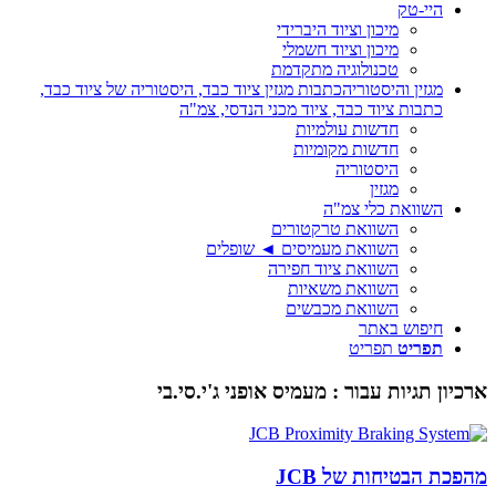
היי-טק
מיכון וציוד היברידי
מיכון וציוד חשמלי
טכנולוגיה מתקדמת
מגזין והיסטוריה
כתבות מגזין ציוד כבד, היסטוריה של ציוד כבד,
כתבות ציוד כבד, ציוד מכני הנדסי, צמ"ה
חדשות עולמיות
חדשות מקומיות
היסטוריה
מגזין
השוואת כלי צמ"ה
השוואת טרקטורים
השוואת מעמיסים ◄ שופלים
השוואת ציוד חפירה
השוואת משאיות
השוואת מכבשים
חיפוש באתר
תפריט
תפריט
ארכיון תגיות עבור :
מעמיס אופני ג'י.סי.בי
מהפכת הבטיחות של JCB