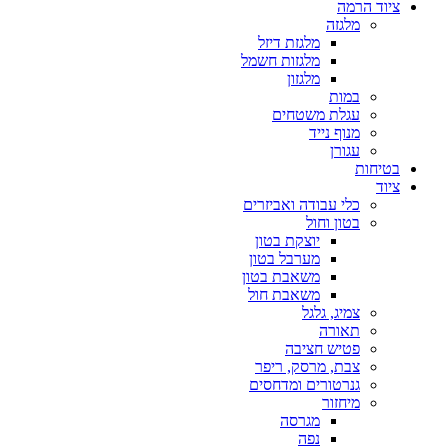
ציוד הרמה
מלגזה
מלגזת דיזל
מלגזות חשמל
מלגזון
במות
עגלת משטחים
מנוף נייד
עגורן
בטיחות
ציוד
כלי עבודה ואביזרים
בטון וחול
יוצקת בטון
מערבל בטון
משאבת בטון
משאבת חול
צמיג, גלגל
תאורה
פטיש חציבה
צבת, מרסק, ריפר
גנרטורים ומדחסים
מיחזור
מגרסה
נפה