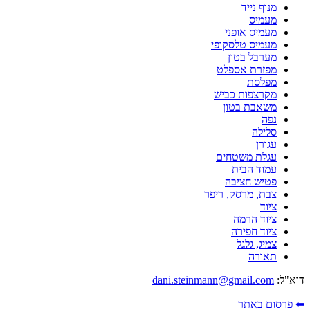
מנוף נייד
מעמיס
מעמיס אופני
מעמיס טלסקופי
מערבל בטון
מפזרת אספלט
מפלסת
מקרצפות כביש
משאבת בטון
נפה
סלילה
עגורן
עגלת משטחים
עמוד הבית
פטיש חציבה
צבת, מרסק, ריפר
ציוד
ציוד הרמה
ציוד חפירה
צמיג, גלגל
תאורה
דוא"ל:
dani.steinmann@gmail.com
⬅ פרסום באתר