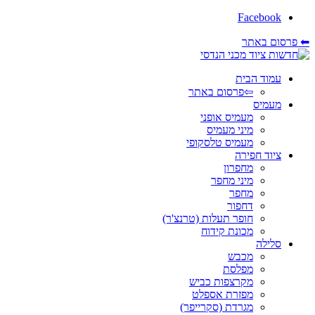
Facebook
⬅ פרסום באתר
עמוד הבית
⇦פרסום באתר
מעמיס
מעמיס אופני
מיני מעמיס
מעמיס טלסקופי
ציוד חפירה
מחפרון
מיני מחפר
מחפר
דחפור
חופר תעלות (טרנצ'ר)
מכונת קידוח
סלילה
מכבש
מפלסת
מקרצפות כביש
מפזרת אספלט
מגרדת (סקרייפר)