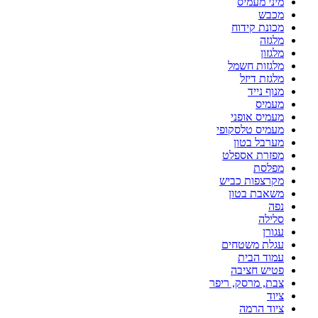
מיני מעמיס
מכבש
מכונת קידוח
מלגזה
מלגזון
מלגזות חשמל
מלגזת דיזל
מנוף נייד
מעמיס
מעמיס אופני
מעמיס טלסקופי
מערבל בטון
מפזרת אספלט
מפלסת
מקרצפות כביש
משאבת בטון
נפה
סלילה
עגורן
עגלת משטחים
עמוד הבית
פטיש חציבה
צבת, מרסק, ריפר
ציוד
ציוד הרמה