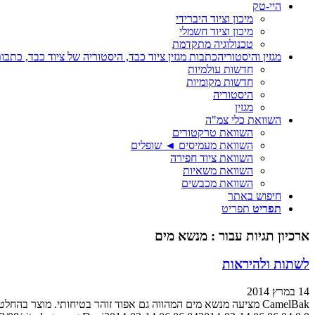
היי-טק
מיכון וציוד היברידי
מיכון וציוד חשמלי
טכנולוגיה מתקדמת
מגזין והיסטוריה
כתבות מגזין ציוד כבד, היסטוריה של ציוד כבד, כתבות
חדשות עולמיות
חדשות מקומיות
היסטוריה
מגזין
השוואת כלי צמ"ה
השוואת טרקטורים
השוואת מעמיסים ◄ שופלים
השוואת ציוד חפירה
השוואת משאיות
השוואת מכבשים
חיפוש באתר
תפריט
תפריט
ארכיון תגיות עבור :
מנשא מים
לשתות ולהיראות
14 במרץ 2014
CamelBak מציעה מנשא מים המהווה גם אפוד זוהר בטיחותי. מוצר בהחלט מעניין לקיץ הישראלי