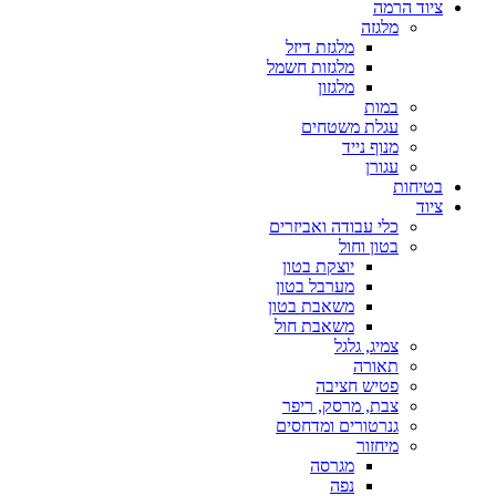
ציוד הרמה
מלגזה
מלגזת דיזל
מלגזות חשמל
מלגזון
במות
עגלת משטחים
מנוף נייד
עגורן
בטיחות
ציוד
כלי עבודה ואביזרים
בטון וחול
יוצקת בטון
מערבל בטון
משאבת בטון
משאבת חול
צמיג, גלגל
תאורה
פטיש חציבה
צבת, מרסק, ריפר
גנרטורים ומדחסים
מיחזור
מגרסה
נפה