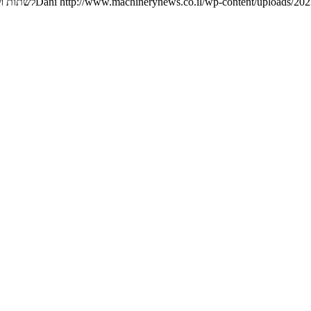
http://www.machinerynews.co.il/wp-content/uploads/2023
Dani
לשתות ו