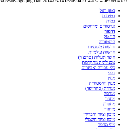
/08/site-logo.png
Dani
2014-03-14 06:06:04
2014-03-14 06:06:04
0
0
בטון וחול
בטיחות
במות
גנרטורים ומדחסים
דחפור
היי-טק
היסטוריה
חדשות מקומיות
חדשות עולמיות
חופר תעלות (טרנצ'ר)
טכנולוגיה מתקדמת
כלי עבודה ואביזרים
כללי
מגזין
מגזין והיסטוריה
מגרדת (סקרייפר)
מגרסה
מחפר
מחפרון
מיחזור
מיכון וציוד היברידי
מיכון וציוד חשמלי
מיני מחפר