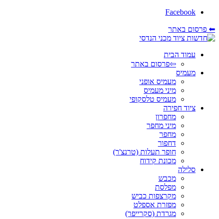
Facebook
⬅ פרסום באתר
עמוד הבית
⇦פרסום באתר
מעמיס
מעמיס אופני
מיני מעמיס
מעמיס טלסקופי
ציוד חפירה
מחפרון
מיני מחפר
מחפר
דחפור
חופר תעלות (טרנצ'ר)
מכונת קידוח
סלילה
מכבש
מפלסת
מקרצפות כביש
מפזרת אספלט
מגרדת (סקרייפר)