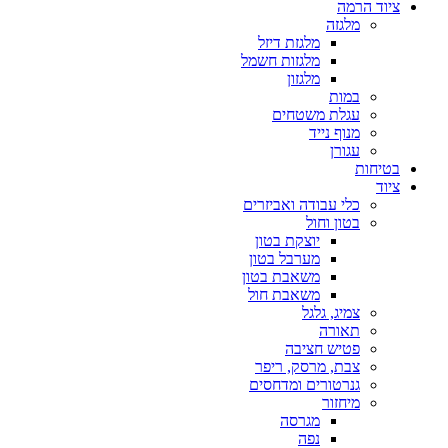
ציוד הרמה
מלגזה
מלגזת דיזל
מלגזות חשמל
מלגזון
במות
עגלת משטחים
מנוף נייד
עגורן
בטיחות
ציוד
כלי עבודה ואביזרים
בטון וחול
יוצקת בטון
מערבל בטון
משאבת בטון
משאבת חול
צמיג, גלגל
תאורה
פטיש חציבה
צבת, מרסק, ריפר
גנרטורים ומדחסים
מיחזור
מגרסה
נפה