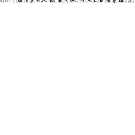
http://www.machinerynews.co.il/wp-content/uploads/2023
Dani
סדרת מלגז