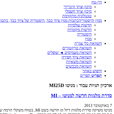
היי-טק
מיכון וציוד היברידי
מיכון וציוד חשמלי
טכנולוגיה מתקדמת
מגזין והיסטוריה
כתבות מגזין ציוד כבד, היסטוריה של ציוד כבד, כתבות
חדשות עולמיות
חדשות מקומיות
היסטוריה
מגזין
השוואת כלי צמ"ה
השוואת טרקטורים
השוואת מעמיסים ◄ שופלים
השוואת ציוד חפירה
השוואת משאיות
השוואת מכבשים
חיפוש באתר
תפריט
תפריט
ארכיון תגיות עבור :
מניטו MI25D
סדרת מלגזות חדשה למניטו – MI
7 באוקטובר 2013
מניטו משיקה סדרת מלגזות דיזל וגז חדשה בשם MI, בטווח משקלי הרמה של 1.5 עד 3.5 טון