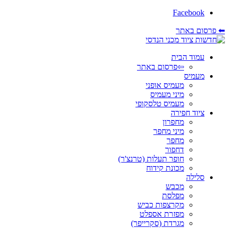
Facebook
⬅ פרסום באתר
עמוד הבית
⇦פרסום באתר
מעמיס
מעמיס אופני
מיני מעמיס
מעמיס טלסקופי
ציוד חפירה
מחפרון
מיני מחפר
מחפר
דחפור
חופר תעלות (טרנצ'ר)
מכונת קידוח
סלילה
מכבש
מפלסת
מקרצפות כביש
מפזרת אספלט
מגרדת (סקרייפר)