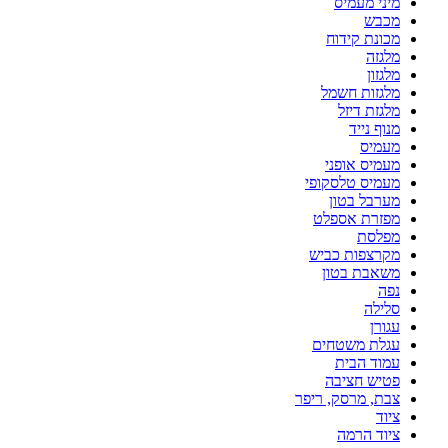
מיני מעמיס
מכבש
מכונת קידוח
מלגזה
מלגזון
מלגזות חשמל
מלגזת דיזל
מנוף נייד
מעמיס
מעמיס אופני
מעמיס טלסקופי
מערבל בטון
מפזרת אספלט
מפלסת
מקרצפות כביש
משאבת בטון
נפה
סלילה
עגורן
עגלת משטחים
עמוד הבית
פטיש חציבה
צבת, מרסק, ריפר
ציוד
ציוד הרמה