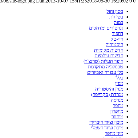
/08/site-logo.png
Dani
2013-10-07 15:41:25
2018-05-30 16:20:02
0
0
בטון וחול
בטיחות
במות
גנרטורים ומדחסים
דחפור
היי-טק
היסטוריה
חדשות מקומיות
חדשות עולמיות
חופר תעלות (טרנצ'ר)
טכנולוגיה מתקדמת
כלי עבודה ואביזרים
כללי
מגזין
מגזין והיסטוריה
מגרדת (סקרייפר)
מגרסה
מחפר
מחפרון
מיחזור
מיכון וציוד היברידי
מיכון וציוד חשמלי
מיני מחפר