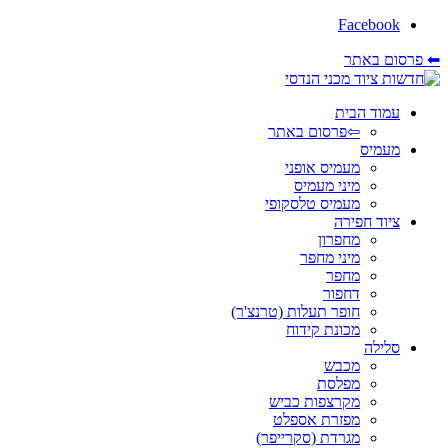
Facebook
⬅ פרסום באתר
עמוד הבית
⇦פרסום באתר
מעמיס
מעמיס אופני
מיני מעמיס
מעמיס טלסקופי
ציוד חפירה
מחפרון
מיני מחפר
מחפר
דחפור
חופר תעלות (טרנצ'ר)
מכונת קידוח
סלילה
מכבש
מפלסת
מקרצפות כביש
מפזרת אספלט
מגרדת (סקרייפר)