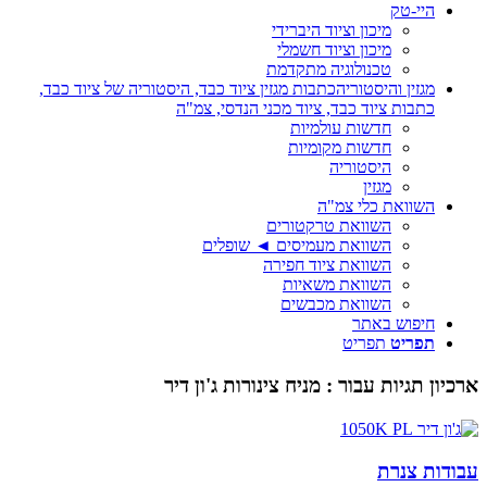
היי-טק
מיכון וציוד היברידי
מיכון וציוד חשמלי
טכנולוגיה מתקדמת
מגזין והיסטוריה
כתבות מגזין ציוד כבד, היסטוריה של ציוד כבד,
כתבות ציוד כבד, ציוד מכני הנדסי, צמ"ה
חדשות עולמיות
חדשות מקומיות
היסטוריה
מגזין
השוואת כלי צמ"ה
השוואת טרקטורים
השוואת מעמיסים ◄ שופלים
השוואת ציוד חפירה
השוואת משאיות
השוואת מכבשים
חיפוש באתר
תפריט
תפריט
ארכיון תגיות עבור :
מניח צינורות ג'ון דיר
עבודות צנרת