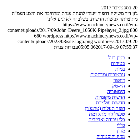
20 בספטמבר 2017
ג'ון דיר משיקה דחפור ייעודי להנחת צנרת ומרחיבה את היצע הצמ"ה
מתוצרתה לנישות חדשות. בשלב זה לא יגיע אלינו
https://www.machinerynews.co.il/wp-
content/uploads/2017/09/John-Deere_1050K-Pipelayer_2.jpg
800
660
wordpress
http://www.machinerynews.co.il/wp-
content/uploads/2023/08/site-logo.png
wordpress
2017-09-20
2017-09-19 07:55:37
05:05:06
עבודות צנרת
בטון וחול
בטיחות
במות
גנרטורים ומדחסים
דחפור
היי-טק
היסטוריה
חדשות מקומיות
חדשות עולמיות
חופר תעלות (טרנצ'ר)
טכנולוגיה מתקדמת
כלי עבודה ואביזרים
כללי
מגזין
מגזין והיסטוריה