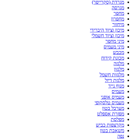
מגרדת (סקרייפר)
מגרסה
מחפר
מחפרון
מיחזור
מיכון וציוד היברידי
מיכון וציוד חשמלי
מיני מחפר
מיני מעמיס
מכבש
מכונת קידוח
מלגזה
מלגזון
מלגזות חשמל
מלגזת דיזל
מנוף נייד
מעמיס
מעמיס אופני
מעמיס טלסקופי
מערבל בטון
מפזרת אספלט
מפלסת
מקרצפות כביש
משאבת בטון
נפה