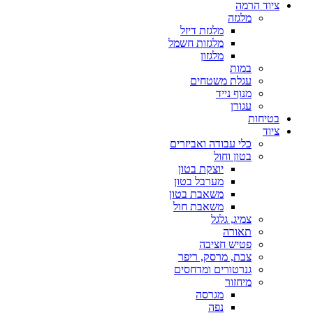
ציוד הרמה
מלגזה
מלגזת דיזל
מלגזות חשמל
מלגזון
במות
עגלת משטחים
מנוף נייד
עגורן
בטיחות
ציוד
כלי עבודה ואביזרים
בטון וחול
יוצקת בטון
מערבל בטון
משאבת בטון
משאבת חול
צמיג, גלגל
תאורה
פטיש חציבה
צבת, מרסק, ריפר
גנרטורים ומדחסים
מיחזור
מגרסה
נפה