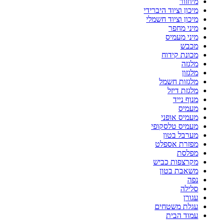
מיחזור
מיכון וציוד היברידי
מיכון וציוד חשמלי
מיני מחפר
מיני מעמיס
מכבש
מכונת קידוח
מלגזה
מלגזון
מלגזות חשמל
מלגזת דיזל
מנוף נייד
מעמיס
מעמיס אופני
מעמיס טלסקופי
מערבל בטון
מפזרת אספלט
מפלסת
מקרצפות כביש
משאבת בטון
נפה
סלילה
עגורן
עגלת משטחים
עמוד הבית