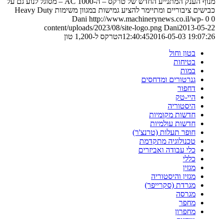
מנוף הענק המתנייע החדש של טרקס – ה-AC 1000 – מסוגל לנוע גם על
כבישים ציבוריים ומתיימר להציע גמישות במגוון משימות Heavy Duty
Dani
http://www.machinerynews.co.il/wp-
0
0
content/uploads/2023/08/site-logo.png
Dani
2013-05-22
2016-05-03 19:07:26
12:40:45
הטרקס ל-1,200 טון
בטון וחול
בטיחות
במות
גנרטורים ומדחסים
דחפור
היי-טק
היסטוריה
חדשות מקומיות
חדשות עולמיות
חופר תעלות (טרנצ'ר)
טכנולוגיה מתקדמת
כלי עבודה ואביזרים
כללי
מגזין
מגזין והיסטוריה
מגרדת (סקרייפר)
מגרסה
מחפר
מחפרון