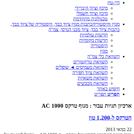
היי-טק
מיכון וציוד היברידי
מיכון וציוד חשמלי
טכנולוגיה מתקדמת
מגזין והיסטוריה
כתבות מגזין ציוד כבד, היסטוריה של ציוד כבד,
כתבות ציוד כבד, ציוד מכני הנדסי, צמ"ה
חדשות עולמיות
חדשות מקומיות
היסטוריה
מגזין
השוואת כלי צמ"ה
השוואת טרקטורים
השוואת מעמיסים ◄ שופלים
השוואת ציוד חפירה
השוואת משאיות
השוואת מכבשים
חיפוש באתר
תפריט
תפריט
ארכיון תגיות עבור :
מנוף טרקס AC 1000
הטרקס ל-1,200 טון
22 במאי 2013