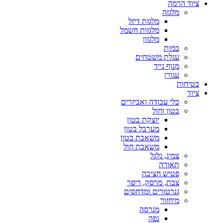
ציוד הרמה
מלגזה
מלגזת דיזל
מלגזות חשמל
מלגזון
במות
עגלת משטחים
מנוף נייד
עגורן
בטיחות
ציוד
כלי עבודה ואביזרים
בטון וחול
יוצקת בטון
מערבל בטון
משאבת בטון
משאבת חול
צמיג, גלגל
תאורה
פטיש חציבה
צבת, מרסק, ריפר
גנרטורים ומדחסים
מיחזור
מגרסה
נפה