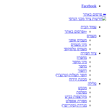
Facebook
⬅ פרסום באתר
עמוד הבית
⇦פרסום באתר
מעמיס
מעמיס אופני
מיני מעמיס
מעמיס טלסקופי
ציוד חפירה
מחפרון
מיני מחפר
מחפר
דחפור
חופר תעלות (טרנצ'ר)
מכונת קידוח
סלילה
מכבש
מפלסת
מקרצפות כביש
מפזרת אספלט
מגרדת (סקרייפר)