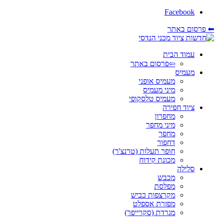
Facebook
⬅ פרסום באתר
עמוד הבית
⇦פרסום באתר
מעמיס
מעמיס אופני
מיני מעמיס
מעמיס טלסקופי
ציוד חפירה
מחפרון
מיני מחפר
מחפר
דחפור
חופר תעלות (טרנצ'ר)
מכונת קידוח
סלילה
מכבש
מפלסת
מקרצפות כביש
מפזרת אספלט
מגרדת (סקרייפר)