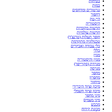
בטיחות
במות
גנרטורים ומדחסים
דחפור
היי-טק
היסטוריה
חדשות מקומיות
חדשות עולמיות
חופר תעלות (טרנצ'ר)
טכנולוגיה מתקדמת
כלי עבודה ואביזרים
כללי
מגזין
מגזין והיסטוריה
מגרדת (סקרייפר)
מגרסה
מחפר
מחפרון
מיחזור
מיכון וציוד היברידי
מיכון וציוד חשמלי
מיני מחפר
מיני מעמיס
מכבש
מכונת קידוח