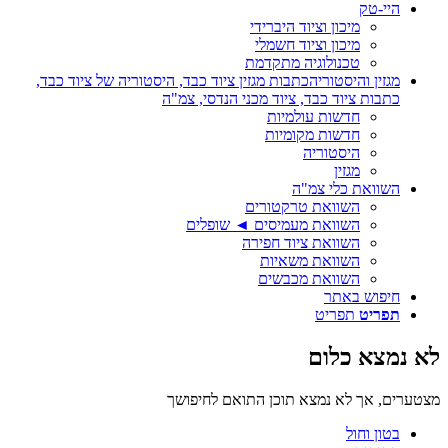
היי-טק
מיכון וציוד היברידי
מיכון וציוד חשמלי
טכנולוגיה מתקדמת
מגזין והיסטוריה
כתבות מגזין ציוד כבד, היסטוריה של ציוד כבד,
כתבות ציוד כבד, ציוד מכני הנדסי, צמ"ה
חדשות עולמיות
חדשות מקומיות
היסטוריה
מגזין
השוואת כלי צמ"ה
השוואת טרקטורים
השוואת מעמיסים ◄ שופלים
השוואת ציוד חפירה
השוואת משאיות
השוואת מכבשים
חיפוש באתר
תפריט
תפריט
לא נמצא כלום
מצטערים, אך לא נמצא תוכן התואם לחיפושך
בטון וחול