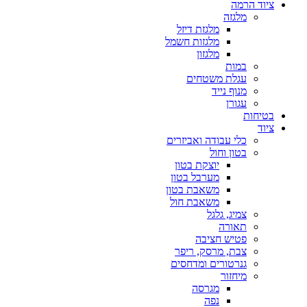
ציוד הרמה
מלגזה
מלגזת דיזל
מלגזות חשמל
מלגזון
במות
עגלת משטחים
מנוף נייד
עגורן
בטיחות
ציוד
כלי עבודה ואביזרים
בטון וחול
יוצקת בטון
מערבל בטון
משאבת בטון
משאבת חול
צמיג, גלגל
תאורה
פטיש חציבה
צבת, מרסק, ריפר
גנרטורים ומדחסים
מיחזור
מגרסה
נפה