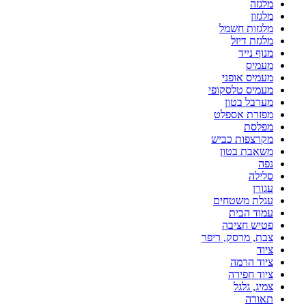
מלגזה
מלגזון
מלגזות חשמל
מלגזת דיזל
מנוף נייד
מעמיס
מעמיס אופני
מעמיס טלסקופי
מערבל בטון
מפזרת אספלט
מפלסת
מקרצפות כביש
משאבת בטון
נפה
סלילה
עגורן
עגלת משטחים
עמוד הבית
פטיש חציבה
צבת, מרסק, ריפר
ציוד
ציוד הרמה
ציוד חפירה
צמיג, גלגל
תאורה