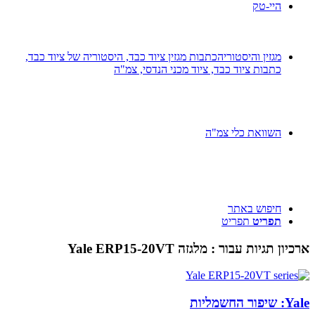
היי-טק
מגזין והיסטוריה
כתבות מגזין ציוד כבד, היסטוריה של ציוד כבד,
כתבות ציוד כבד, ציוד מכני הנדסי, צמ"ה
השוואת כלי צמ"ה
חיפוש באתר
תפריט
תפריט
ארכיון תגיות עבור :
מלגזה Yale ERP15-20VT
Yale: שיפור החשמליות