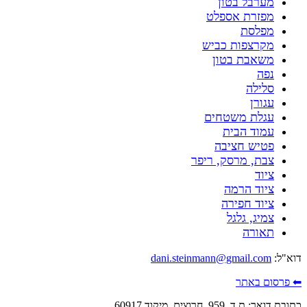
מערבל בטון
מפזרת אספלט
מפלסת
מקרצפות כביש
משאבת בטון
נפה
סלילה
עגורן
עגלת משטחים
עמוד הבית
פטיש חציבה
צבת, מרסק, ריפר
ציוד
ציוד הרמה
ציוד חפירה
צמיג, גלגל
תאורה
דוא"ל:
dani.steinmann@gmail.com
⬅ פרסום באתר
כתובת דואר: ת.ד. 959, חרוצים, מיקוד 60917