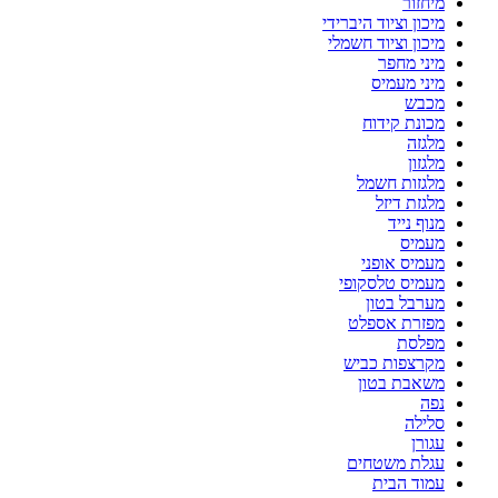
מיחזור
מיכון וציוד היברידי
מיכון וציוד חשמלי
מיני מחפר
מיני מעמיס
מכבש
מכונת קידוח
מלגזה
מלגזון
מלגזות חשמל
מלגזת דיזל
מנוף נייד
מעמיס
מעמיס אופני
מעמיס טלסקופי
מערבל בטון
מפזרת אספלט
מפלסת
מקרצפות כביש
משאבת בטון
נפה
סלילה
עגורן
עגלת משטחים
עמוד הבית