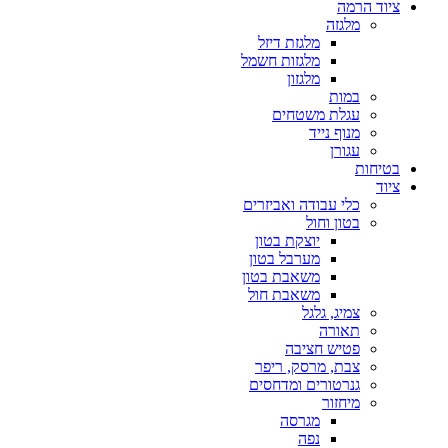
ציוד הרמה
מלגזה
מלגזת דיזל
מלגזות חשמל
מלגזון
במות
עגלת משטחים
מנוף נייד
עגורן
בטיחות
ציוד
כלי עבודה ואביזרים
בטון וחול
יוצקת בטון
מערבל בטון
משאבת בטון
משאבת חול
צמיג, גלגל
תאורה
פטיש חציבה
צבת, מרסק, ריפר
גנרטורים ומדחסים
מיחזור
מגרסה
נפה