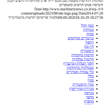
המלגזות החדשות מוצעות עם מנועי דיזל או גז ומתיימרות להציע תכנון
והנדסת אנוש חדשים ומשופרים
Dani
http://www.machinerynews.co.il/wp-
0
0
content/uploads/2023/08/site-logo.png
Dani
2014-07-20
2018-10-29 18:27:56
06:06:28
מלגזות 'פרימיום' חדשות מיונגהיינריך
בטון וחול
בטיחות
במות
גנרטורים ומדחסים
דחפור
היי-טק
היסטוריה
חדשות מקומיות
חדשות עולמיות
חופר תעלות (טרנצ'ר)
טכנולוגיה מתקדמת
כלי עבודה ואביזרים
כללי
מגזין
מגזין והיסטוריה
מגרדת (סקרייפר)
מגרסה
מחפר
מחפרון