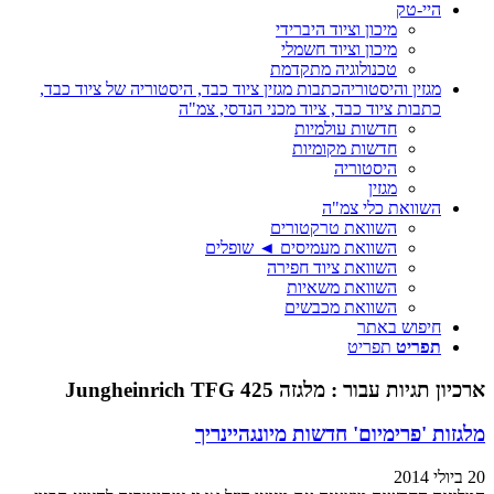
היי-טק
מיכון וציוד היברידי
מיכון וציוד חשמלי
טכנולוגיה מתקדמת
מגזין והיסטוריה
כתבות מגזין ציוד כבד, היסטוריה של ציוד כבד,
כתבות ציוד כבד, ציוד מכני הנדסי, צמ"ה
חדשות עולמיות
חדשות מקומיות
היסטוריה
מגזין
השוואת כלי צמ"ה
השוואת טרקטורים
השוואת מעמיסים ◄ שופלים
השוואת ציוד חפירה
השוואת משאיות
השוואת מכבשים
חיפוש באתר
תפריט
תפריט
ארכיון תגיות עבור :
מלגזה Jungheinrich TFG 425
מלגזות 'פרימיום' חדשות מיונגהיינריך
20 ביולי 2014