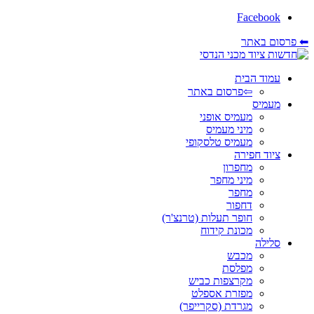
Facebook
⬅ פרסום באתר
עמוד הבית
⇦פרסום באתר
מעמיס
מעמיס אופני
מיני מעמיס
מעמיס טלסקופי
ציוד חפירה
מחפרון
מיני מחפר
מחפר
דחפור
חופר תעלות (טרנצ'ר)
מכונת קידוח
סלילה
מכבש
מפלסת
מקרצפות כביש
מפזרת אספלט
מגרדת (סקרייפר)