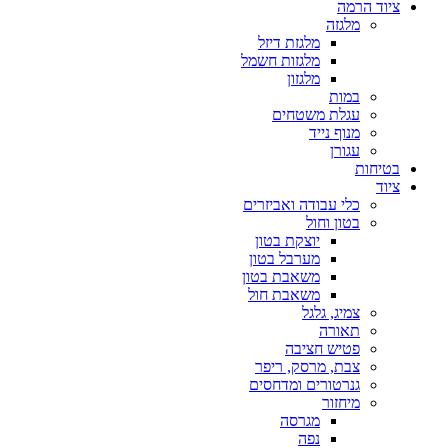
ציוד הרמה
מלגזה
מלגזת דיזל
מלגזות חשמל
מלגזון
במות
עגלת משטחים
מנוף נייד
עגורן
בטיחות
ציוד
כלי עבודה ואביזרים
בטון וחול
יוצקת בטון
מערבל בטון
משאבת בטון
משאבת חול
צמיג, גלגל
תאורה
פטיש חציבה
צבת, מרסק, ריפר
גנרטורים ומדחסים
מיחזור
מגרסה
נפה