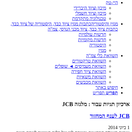
היי-טק
מיכון וציוד היברידי
מיכון וציוד חשמלי
טכנולוגיה מתקדמת
מגזין והיסטוריה
כתבות מגזין ציוד כבד, היסטוריה של ציוד כבד,
כתבות ציוד כבד, ציוד מכני הנדסי, צמ"ה
חדשות עולמיות
חדשות מקומיות
היסטוריה
מגזין
השוואת כלי צמ"ה
השוואת טרקטורים
השוואת מעמיסים ◄ שופלים
השוואת ציוד חפירה
השוואת משאיות
השוואת מכבשים
חיפוש באתר
תפריט
תפריט
ארכיון תגיות עבור :
מלגזה JCB
JCB לענף המחזור
1 ביוני 2014