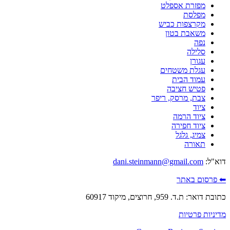
מפזרת אספלט
מפלסת
מקרצפות כביש
משאבת בטון
נפה
סלילה
עגורן
עגלת משטחים
עמוד הבית
פטיש חציבה
צבת, מרסק, ריפר
ציוד
ציוד הרמה
ציוד חפירה
צמיג, גלגל
תאורה
דוא"ל:
dani.steinmann@gmail.com
⬅ פרסום באתר
כתובת דואר: ת.ד. 959, חרוצים, מיקוד 60917
מדיניות פרטיות