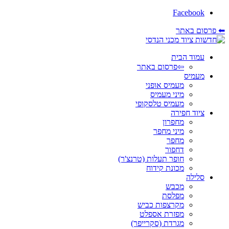
Facebook
⬅ פרסום באתר
עמוד הבית
⇦פרסום באתר
מעמיס
מעמיס אופני
מיני מעמיס
מעמיס טלסקופי
ציוד חפירה
מחפרון
מיני מחפר
מחפר
דחפור
חופר תעלות (טרנצ'ר)
מכונת קידוח
סלילה
מכבש
מפלסת
מקרצפות כביש
מפזרת אספלט
מגרדת (סקרייפר)