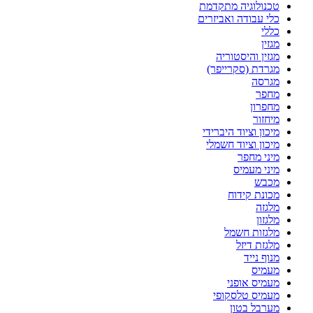
טכנולוגיה מתקדמת
כלי עבודה ואביזרים
כללי
מגזין
מגזין והיסטוריה
מגרדת (סקרייפר)
מגרסה
מחפר
מחפרון
מיחזור
מיכון וציוד היברידי
מיכון וציוד חשמלי
מיני מחפר
מיני מעמיס
מכבש
מכונת קידוח
מלגזה
מלגזון
מלגזות חשמל
מלגזת דיזל
מנוף נייד
מעמיס
מעמיס אופני
מעמיס טלסקופי
מערבל בטון