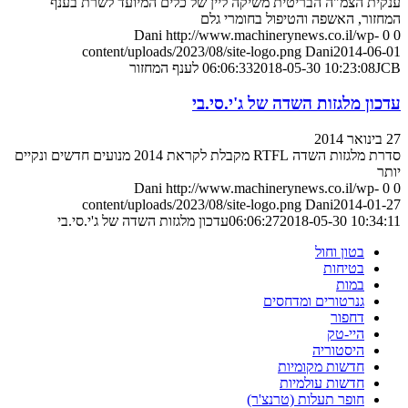
ענקית הצמ"ה הבריטית משיקה ליין של כלים המיועד לשרת בענף
המחזור, האשפה והטיפול בחומרי גלם
Dani
http://www.machinerynews.co.il/wp-
0
0
content/uploads/2023/08/site-logo.png
Dani
2014-06-01
JCB לענף המחזור
2018-05-30 10:23:08
06:06:33
עדכון מלגזות השדה של ג'י.סי.בי
27 בינואר 2014
סדרת מלגזות השדה RTFL מקבלת לקראת 2014 מנועים חדשים ונקיים
יותר
Dani
http://www.machinerynews.co.il/wp-
0
0
content/uploads/2023/08/site-logo.png
Dani
2014-01-27
2018-05-30 10:34:11
06:06:27
עדכון מלגזות השדה של ג'י.סי.בי
בטון וחול
בטיחות
במות
גנרטורים ומדחסים
דחפור
היי-טק
היסטוריה
חדשות מקומיות
חדשות עולמיות
חופר תעלות (טרנצ'ר)