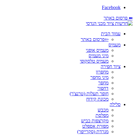
Facebook
⬅ פרסום באתר
עמוד הבית
⇦פרסום באתר
מעמיס
מעמיס אופני
מיני מעמיס
מעמיס טלסקופי
ציוד חפירה
מחפרון
מיני מחפר
מחפר
דחפור
חופר תעלות (טרנצ'ר)
מכונת קידוח
סלילה
מכבש
מפלסת
מקרצפות כביש
מפזרת אספלט
מגרדת (סקרייפר)