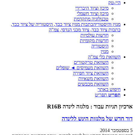
היי-טק
מיכון וציוד היברידי
מיכון וציוד חשמלי
טכנולוגיה מתקדמת
מגזין והיסטוריה
כתבות מגזין ציוד כבד, היסטוריה של ציוד כבד,
כתבות ציוד כבד, ציוד מכני הנדסי, צמ"ה
חדשות עולמיות
חדשות מקומיות
היסטוריה
מגזין
השוואת כלי צמ"ה
השוואת טרקטורים
השוואת מעמיסים ◄ שופלים
השוואת ציוד חפירה
השוואת משאיות
השוואת מכבשים
חיפוש באתר
תפריט
תפריט
ארכיון תגיות עבור :
מלגזה לינדה R16B
דור חדש של מלגזות היגש ללינדה
5 בספטמבר 2014