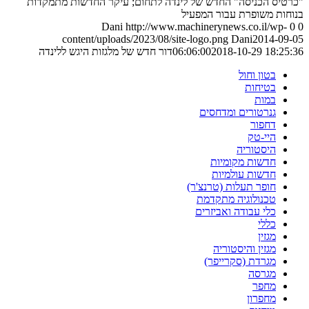
"כרטיס הכניסה" החדש של לינדה לתחום; עיקר החדשות מתמקדות
בנוחות משופרת עבור המפעיל
Dani
http://www.machinerynews.co.il/wp-
0
0
content/uploads/2023/08/site-logo.png
Dani
2014-09-05
2018-10-29 18:25:36
06:06:00
דור חדש של מלגזות היגש ללינדה
בטון וחול
בטיחות
במות
גנרטורים ומדחסים
דחפור
היי-טק
היסטוריה
חדשות מקומיות
חדשות עולמיות
חופר תעלות (טרנצ'ר)
טכנולוגיה מתקדמת
כלי עבודה ואביזרים
כללי
מגזין
מגזין והיסטוריה
מגרדת (סקרייפר)
מגרסה
מחפר
מחפרון