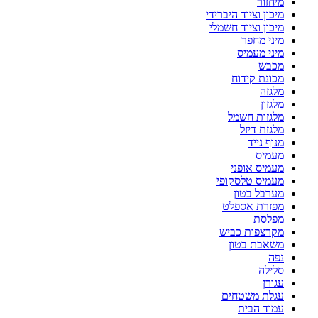
מיחזור
מיכון וציוד היברידי
מיכון וציוד חשמלי
מיני מחפר
מיני מעמיס
מכבש
מכונת קידוח
מלגזה
מלגזון
מלגזות חשמל
מלגזת דיזל
מנוף נייד
מעמיס
מעמיס אופני
מעמיס טלסקופי
מערבל בטון
מפזרת אספלט
מפלסת
מקרצפות כביש
משאבת בטון
נפה
סלילה
עגורן
עגלת משטחים
עמוד הבית