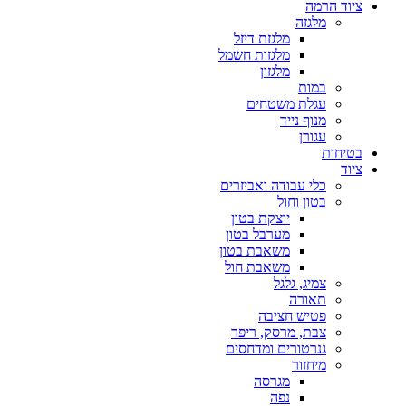
ציוד הרמה
מלגזה
מלגזת דיזל
מלגזות חשמל
מלגזון
במות
עגלת משטחים
מנוף נייד
עגורן
בטיחות
ציוד
כלי עבודה ואביזרים
בטון וחול
יוצקת בטון
מערבל בטון
משאבת בטון
משאבת חול
צמיג, גלגל
תאורה
פטיש חציבה
צבת, מרסק, ריפר
גנרטורים ומדחסים
מיחזור
מגרסה
נפה