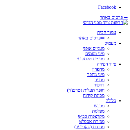
Facebook
⬅ פרסום באתר
עמוד הבית
⇦פרסום באתר
מעמיס
מעמיס אופני
מיני מעמיס
מעמיס טלסקופי
ציוד חפירה
מחפרון
מיני מחפר
מחפר
דחפור
חופר תעלות (טרנצ'ר)
מכונת קידוח
סלילה
מכבש
מפלסת
מקרצפות כביש
מפזרת אספלט
מגרדת (סקרייפר)