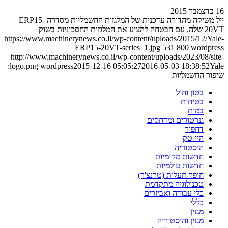
16 בדצמבר 2015
ייל משיקה מהדורה עדכנית של המלגזות החשמליות מסדרה ERP15-
20VT שלה, עם הבטחה להציע את המלגזות החסכוניות בשוק
https://www.machinerynews.co.il/wp-content/uploads/2015/12/Yale-
ERP15-20VT-series_1.jpg
531
800
wordpress
http://www.machinerynews.co.il/wp-content/uploads/2023/08/site-
Yale:
logo.png
wordpress
2015-12-16 05:05:27
2016-05-03 18:38:52
שיפור החשמליות
בטון וחול
בטיחות
במות
גנרטורים ומדחסים
דחפור
היי-טק
היסטוריה
חדשות מקומיות
חדשות עולמיות
חופר תעלות (טרנצ'ר)
טכנולוגיה מתקדמת
כלי עבודה ואביזרים
כללי
מגזין
מגזין והיסטוריה