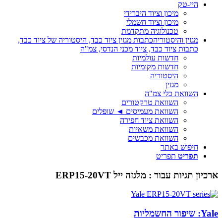
היי-טק
מיכון וציוד היברידי
מיכון וציוד חשמלי
טכנולוגיה מתקדמת
מגזין והיסטוריה
כתבות מגזין ציוד כבד, היסטוריה של ציוד כבד,
כתבות ציוד כבד, ציוד מכני הנדסי, צמ"ה
חדשות עולמיות
חדשות מקומיות
היסטוריה
מגזין
השוואת כלי צמ"ה
השוואת טרקטורים
השוואת מעמיסים ◄ שופלים
השוואת ציוד חפירה
השוואת משאיות
השוואת מכבשים
חיפוש באתר
תפריט
תפריט
ארכיון תגיות עבור :
מלגזה ייל ERP15-20VT
Yale: שיפור החשמליות