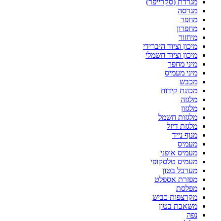
מגרדת (סקרייפר)
מגרסה
מחפר
מחפרון
מיחזור
מיכון וציוד היברידי
מיכון וציוד חשמלי
מיני מחפר
מיני מעמיס
מכבש
מכונת קידוח
מלגזה
מלגזון
מלגזות חשמל
מלגזת דיזל
מנוף נייד
מעמיס
מעמיס אופני
מעמיס טלסקופי
מערבל בטון
מפזרת אספלט
מפלסת
מקרצפות כביש
משאבת בטון
נפה