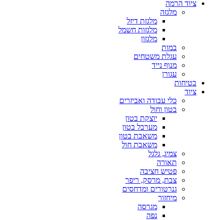
ציוד הרמה
מלגזה
מלגזת דיזל
מלגזות חשמל
מלגזון
במות
עגלת משטחים
מנוף נייד
עגורן
בטיחות
ציוד
כלי עבודה ואביזרים
בטון וחול
יוצקת בטון
מערבל בטון
משאבת בטון
משאבת חול
צמיג, גלגל
תאורה
פטיש חציבה
צבת, מרסק, ריפר
גנרטורים ומדחסים
מיחזור
מגרסה
נפה