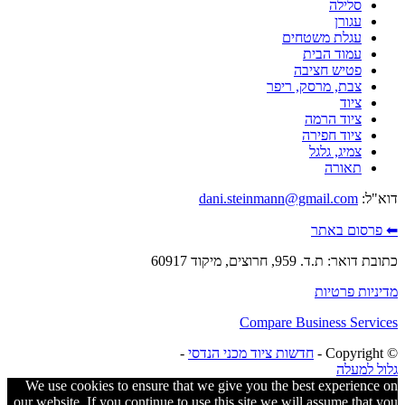
סלילה
עגורן
עגלת משטחים
עמוד הבית
פטיש חציבה
צבת, מרסק, ריפר
ציוד
ציוד הרמה
ציוד חפירה
צמיג, גלגל
תאורה
דוא"ל:
dani.steinmann@gmail.com
⬅ פרסום באתר
כתובת דואר: ת.ד. 959, חרוצים, מיקוד 60917
מדיניות פרטיות
Compare Business Services
© ‫Copyright -
חדשות ציוד מכני הנדסי
-
גלול למעלה
We use cookies to ensure that we give you the best experience on
our website. If you continue to use this site we will assume that you