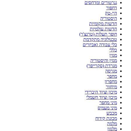
גנרטורים ומדחסים
דחפור
היי-טק
היסטוריה
חדשות מקומיות
חדשות עולמיות
חופר תעלות (טרנצ'ר)
טכנולוגיה מתקדמת
כלי עבודה ואביזרים
כללי
מגזין
מגזין והיסטוריה
מגרדת (סקרייפר)
מגרסה
מחפר
מחפרון
מיחזור
מיכון וציוד היברידי
מיכון וציוד חשמלי
מיני מחפר
מיני מעמיס
מכבש
מכונת קידוח
מלגזה
מלגזון