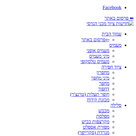
Facebook
⬅ פרסום באתר
עמוד הבית
⇦פרסום באתר
מעמיס
מעמיס אופני
מיני מעמיס
מעמיס טלסקופי
ציוד חפירה
מחפרון
מיני מחפר
מחפר
דחפור
חופר תעלות (טרנצ'ר)
מכונת קידוח
סלילה
מכבש
מפלסת
מקרצפות כביש
מפזרת אספלט
מגרדת (סקרייפר)