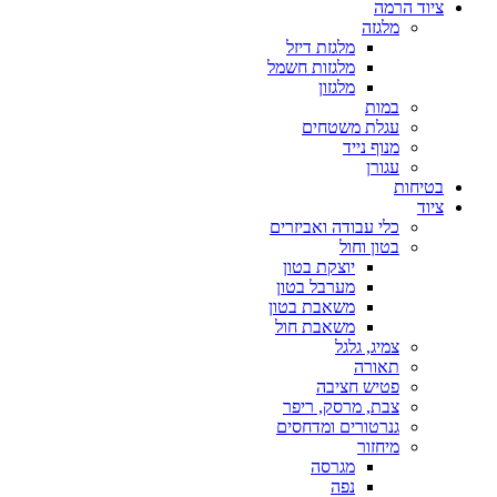
ציוד הרמה
מלגזה
מלגזת דיזל
מלגזות חשמל
מלגזון
במות
עגלת משטחים
מנוף נייד
עגורן
בטיחות
ציוד
כלי עבודה ואביזרים
בטון וחול
יוצקת בטון
מערבל בטון
משאבת בטון
משאבת חול
צמיג, גלגל
תאורה
פטיש חציבה
צבת, מרסק, ריפר
גנרטורים ומדחסים
מיחזור
מגרסה
נפה