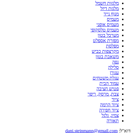
מלגזות חשמל
מלגזת דיזל
מנוף נייד
מעמיס
מעמיס אופני
מעמיס טלסקופי
מערבל בטון
מפזרת אספלט
מפלסת
מקרצפות כביש
משאבת בטון
נפה
סלילה
עגורן
עגלת משטחים
עמוד הבית
פטיש חציבה
צבת, מרסק, ריפר
ציוד
ציוד הרמה
ציוד חפירה
צמיג, גלגל
תאורה
דוא"ל:
dani.steinmann@gmail.com