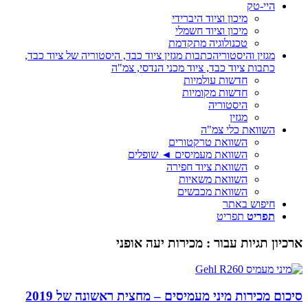
היי-טק
מיכון וציוד היברידי
מיכון וציוד חשמלי
טכנולוגיה מתקדמת
מגזין והיסטוריה
כתבות מגזין ציוד כבד, היסטוריה של ציוד כבד,
כתבות ציוד כבד, ציוד מכני הנדסי, צמ"ה
חדשות עולמיות
חדשות מקומיות
היסטוריה
מגזין
השוואת כלי צמ"ה
השוואת טרקטורים
השוואת מעמיסים ◄ שופלים
השוואת ציוד חפירה
השוואת משאיות
השוואת מכבשים
חיפוש באתר
תפריט
תפריט
ארכיון תגיות עבור :
מכירות יעה אופני
סיכום מכירות מיני מעמיסים – מחצית ראשונה של 2019