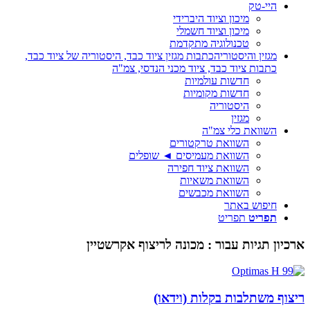
היי-טק
מיכון וציוד היברידי
מיכון וציוד חשמלי
טכנולוגיה מתקדמת
מגזין והיסטוריה
כתבות מגזין ציוד כבד, היסטוריה של ציוד כבד,
כתבות ציוד כבד, ציוד מכני הנדסי, צמ"ה
חדשות עולמיות
חדשות מקומיות
היסטוריה
מגזין
השוואת כלי צמ"ה
השוואת טרקטורים
השוואת מעמיסים ◄ שופלים
השוואת ציוד חפירה
השוואת משאיות
השוואת מכבשים
חיפוש באתר
תפריט
תפריט
ארכיון תגיות עבור :
מכונה לריצוף אקרשטיין
ריצוף משתלבות בקלות (וידאו)