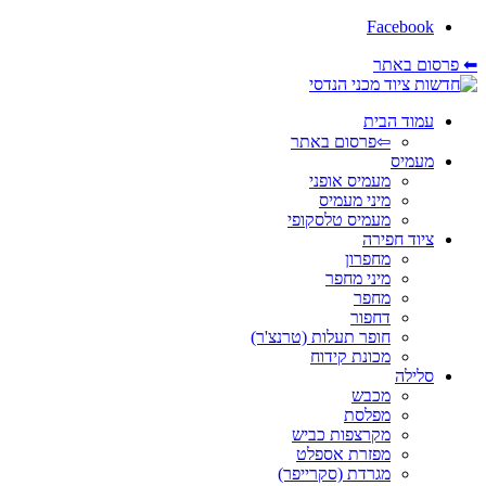
Facebook
⬅ פרסום באתר
עמוד הבית
⇦פרסום באתר
מעמיס
מעמיס אופני
מיני מעמיס
מעמיס טלסקופי
ציוד חפירה
מחפרון
מיני מחפר
מחפר
דחפור
חופר תעלות (טרנצ'ר)
מכונת קידוח
סלילה
מכבש
מפלסת
מקרצפות כביש
מפזרת אספלט
מגרדת (סקרייפר)