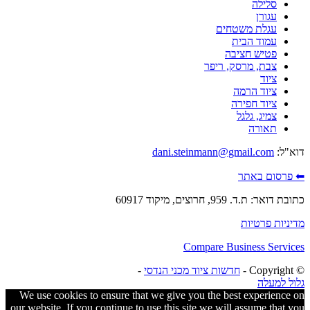
סלילה
עגורן
עגלת משטחים
עמוד הבית
פטיש חציבה
צבת, מרסק, ריפר
ציוד
ציוד הרמה
ציוד חפירה
צמיג, גלגל
תאורה
דוא"ל:
dani.steinmann@gmail.com
⬅ פרסום באתר
כתובת דואר: ת.ד. 959, חרוצים, מיקוד 60917
מדיניות פרטיות
Compare Business Services
© ‫Copyright -
חדשות ציוד מכני הנדסי
-
גלול למעלה
We use cookies to ensure that we give you the best experience on
our website. If you continue to use this site we will assume that you