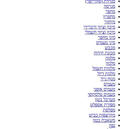
מגרדת (סקרייפר)
מגרסה
מחפר
מחפרון
מיחזור
מיכון וציוד היברידי
מיכון וציוד חשמלי
מיני מחפר
מיני מעמיס
מכבש
מכונת קידוח
מלגזה
מלגזון
מלגזות חשמל
מלגזת דיזל
מנוף נייד
מעמיס
מעמיס אופני
מעמיס טלסקופי
מערבל בטון
מפזרת אספלט
מפלסת
מקרצפות כביש
משאבת בטון
נפה