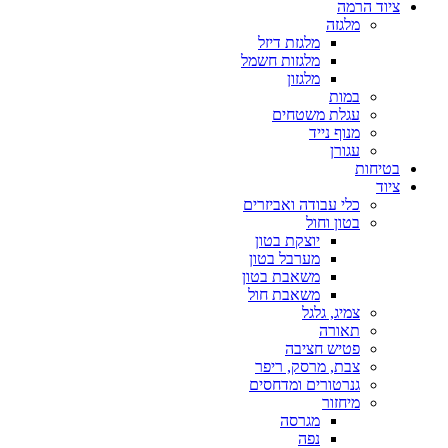
ציוד הרמה
מלגזה
מלגזת דיזל
מלגזות חשמל
מלגזון
במות
עגלת משטחים
מנוף נייד
עגורן
בטיחות
ציוד
כלי עבודה ואביזרים
בטון וחול
יוצקת בטון
מערבל בטון
משאבת בטון
משאבת חול
צמיג, גלגל
תאורה
פטיש חציבה
צבת, מרסק, ריפר
גנרטורים ומדחסים
מיחזור
מגרסה
נפה