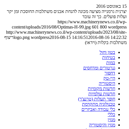
15 באוגוסט 2016
יצרנית גרמנייה מציעה מכונה להנחת אבנים משתלבות החוסכת זמן יקר
ועלות פועלים. כך זה עובד
https://www.machinerynews.co.il/wp-
content/uploads/2016/08/Optimas-H-99.jpg
601
800
wordpress
http://www.machinerynews.co.il/wp-content/uploads/2023/08/site-
2016-08-16 14:22:32
2016-08-15 14:16:51
wordpress
logo.png
ריצוף
משתלבות בקלות (וידאו)
בטון וחול
בטיחות
במות
גנרטורים ומדחסים
דחפור
היי-טק
היסטוריה
חדשות מקומיות
חדשות עולמיות
חופר תעלות (טרנצ'ר)
טכנולוגיה מתקדמת
כלי עבודה ואביזרים
כללי
מגזין
מגזין והיסטוריה