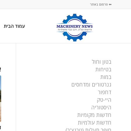
⬅ פרסום באתר
עמוד הבית
בטון וחול
א
בטיחות
במות
גנרטורים ומדחסים
דחפור
היי-טק
היסטוריה
חדשות מקומיות
חדשות עולמיות
ד
חופר תעלות (טרנצ'ר)