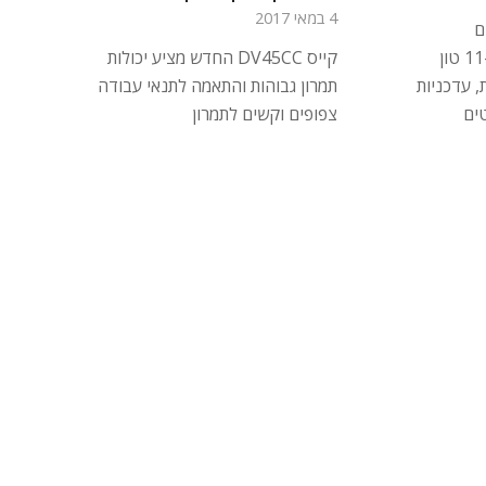
4 במאי 2017
ם
קייס DV45CC החדש מציע יכולות
הוויברציוניים במשקל 11-18 טון
תמרון גבוהות והתאמה לתנאי עבודה
 עדכניות
צפופים וקשים לתמרון
טים