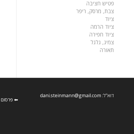
פטיש חציבה
צבת, מרסק, ריפר
ציוד
ציוד הרמה
ציוד חפירה
צמיג, גלגל
תאורה
דוא"ל:
dani.steinmann@gmail.com
⬅ פרסום 