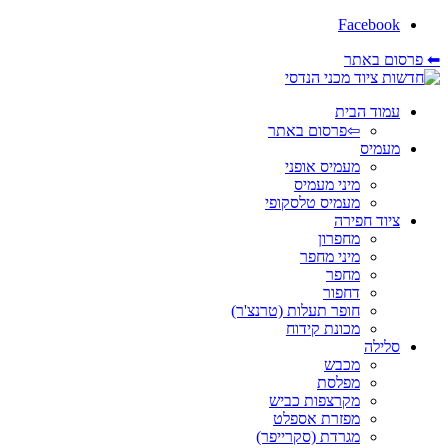
Facebook
⬅ פרסום באתר
עמוד הבית
⇦פרסום באתר
מעמיס
מעמיס אופני
מיני מעמיס
מעמיס טלסקופי
ציוד חפירה
מחפרון
מיני מחפר
מחפר
דחפור
חופר תעלות (טרנצ'ר)
מכונת קידוח
סלילה
מכבש
מפלסת
מקרצפות כביש
מפזרת אספלט
מגרדת (סקרייפר)