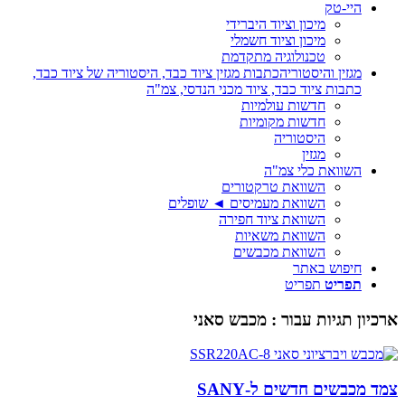
היי-טק
מיכון וציוד היברידי
מיכון וציוד חשמלי
טכנולוגיה מתקדמת
מגזין והיסטוריה
כתבות מגזין ציוד כבד, היסטוריה של ציוד כבד,
כתבות ציוד כבד, ציוד מכני הנדסי, צמ"ה
חדשות עולמיות
חדשות מקומיות
היסטוריה
מגזין
השוואת כלי צמ"ה
השוואת טרקטורים
השוואת מעמיסים ◄ שופלים
השוואת ציוד חפירה
השוואת משאיות
השוואת מכבשים
חיפוש באתר
תפריט
תפריט
ארכיון תגיות עבור :
מכבש סאני
צמד מכבשים חדשים ל-SANY