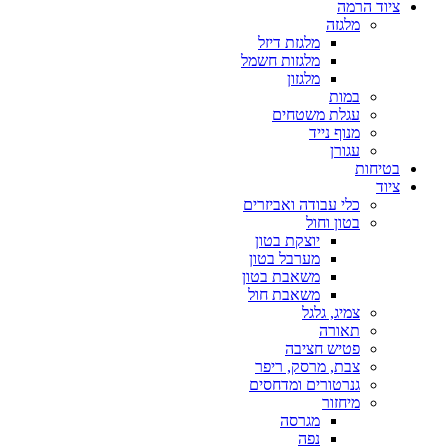
ציוד הרמה
מלגזה
מלגזת דיזל
מלגזות חשמל
מלגזון
במות
עגלת משטחים
מנוף נייד
עגורן
בטיחות
ציוד
כלי עבודה ואביזרים
בטון וחול
יוצקת בטון
מערבל בטון
משאבת בטון
משאבת חול
צמיג, גלגל
תאורה
פטיש חציבה
צבת, מרסק, ריפר
גנרטורים ומדחסים
מיחזור
מגרסה
נפה