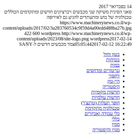
14 בפברואר 2017
סאני הסינית משיקה שני מכבשים ויברציונים חדשים ומתקדמים הכוללים
טכנולוגיה של בוש ומתעתדים להגיע גם לאירופה
https://www.machinerynews.co.il/wp-
content/uploads/2017/02/3a283760534c9f59d4a00edd488ba27b.jpg
422
600
wordpress
http://www.machinerynews.co.il/wp-
content/uploads/2023/08/site-logo.png
wordpress
2017-02-14
2017-02-12 16:22:49
05:05:44
צמד מכבשים חדשים ל-SANY
בטון וחול
בטיחות
במות
גנרטורים ומדחסים
דחפור
היי-טק
היסטוריה
חדשות מקומיות
חדשות עולמיות
חופר תעלות (טרנצ'ר)
טכנולוגיה מתקדמת
כלי עבודה ואביזרים
כללי
מגזין
מגזין והיסטוריה