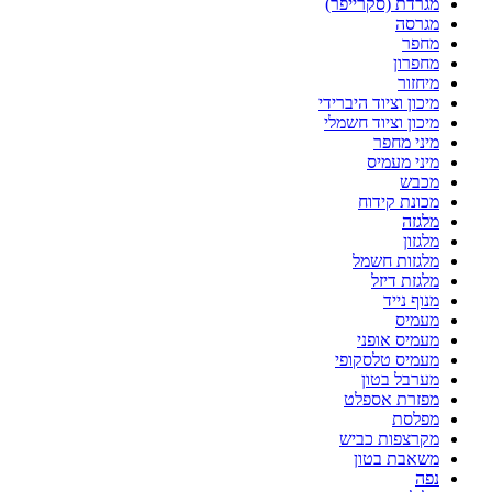
מגרדת (סקרייפר)
מגרסה
מחפר
מחפרון
מיחזור
מיכון וציוד היברידי
מיכון וציוד חשמלי
מיני מחפר
מיני מעמיס
מכבש
מכונת קידוח
מלגזה
מלגזון
מלגזות חשמל
מלגזת דיזל
מנוף נייד
מעמיס
מעמיס אופני
מעמיס טלסקופי
מערבל בטון
מפזרת אספלט
מפלסת
מקרצפות כביש
משאבת בטון
נפה