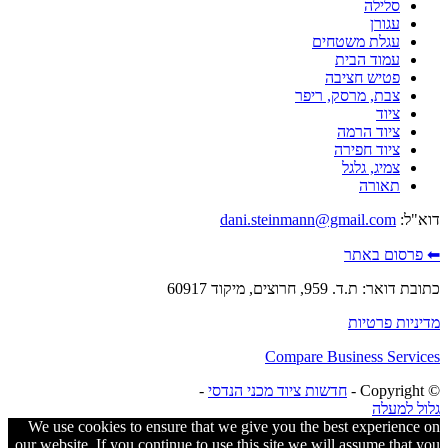
סלילה
עגורן
עגלת משטחים
עמוד הבית
פטיש חציבה
צבת, מרסק, ריפר
ציוד
ציוד הרמה
ציוד חפירה
צמיג, גלגל
תאורה
דוא"ל:
dani.steinmann@gmail.com
⬅ פרסום באתר
כתובת דואר: ת.ד. 959, חרוצים, מיקוד 60917
מדיניות פרטיות
Compare Business Services
© ‫Copyright -
חדשות ציוד מכני הנדסי
-
גלול למעלה
We use cookies to ensure that we give you the best experience on
our website. If you continue to use this site we will assume that you