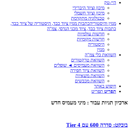
היי-טק
מיכון וציוד היברידי
מיכון וציוד חשמלי
טכנולוגיה מתקדמת
מגזין והיסטוריה
כתבות מגזין ציוד כבד, היסטוריה של ציוד כבד,
כתבות ציוד כבד, ציוד מכני הנדסי, צמ"ה
חדשות עולמיות
חדשות מקומיות
היסטוריה
מגזין
השוואת כלי צמ"ה
השוואת טרקטורים
השוואת מעמיסים ◄ שופלים
השוואת ציוד חפירה
השוואת משאיות
השוואת מכבשים
חיפוש באתר
תפריט
תפריט
ארכיון תגיות עבור :
מיני מעמיס חדש
בובקט: סדרה 600 עם Tier 4