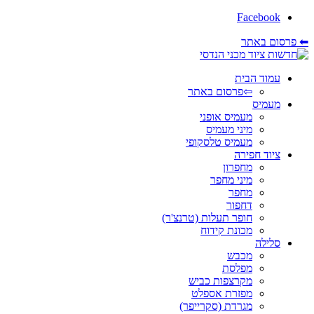
Facebook
⬅ פרסום באתר
עמוד הבית
⇦פרסום באתר
מעמיס
מעמיס אופני
מיני מעמיס
מעמיס טלסקופי
ציוד חפירה
מחפרון
מיני מחפר
מחפר
דחפור
חופר תעלות (טרנצ'ר)
מכונת קידוח
סלילה
מכבש
מפלסת
מקרצפות כביש
מפזרת אספלט
מגרדת (סקרייפר)