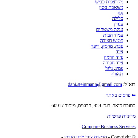
מקרצפות כביש
משאבת בטון
נפה
סלילה
עגורן
עגלת משטחים
עמוד הבית
פטיש חציבה
צבת, מרסק, ריפר
ציוד
ציוד הרמה
ציוד חפירה
צמיג, גלגל
תאורה
דוא"ל:
dani.steinmann@gmail.com
⬅ פרסום באתר
כתובת דואר: ת.ד. 959, חרוצים, מיקוד 60917
מדיניות פרטיות
Compare Business Services
© ‫Copyright -
חדשות ציוד מכני הנדסי
-