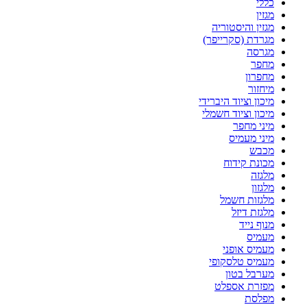
כללי
מגזין
מגזין והיסטוריה
מגרדת (סקרייפר)
מגרסה
מחפר
מחפרון
מיחזור
מיכון וציוד היברידי
מיכון וציוד חשמלי
מיני מחפר
מיני מעמיס
מכבש
מכונת קידוח
מלגזה
מלגזון
מלגזות חשמל
מלגזת דיזל
מנוף נייד
מעמיס
מעמיס אופני
מעמיס טלסקופי
מערבל בטון
מפזרת אספלט
מפלסת