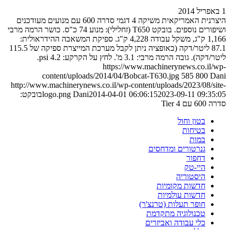
1 באפריל 2014
היצרנית האמריקאית משיקה 4 דגמי סדרה 600 עם מנועים מעודכנים
ושיפורים נוספים. בובקט T650 (זחלילי): מנוע 74 כ"ס. כושר הרמה מרבי
1,166 ק"ג, משקל עבודה 4,228 ק"ג. ספיקת המשאבה ההידראולית:
87.1 ליטר/דקה (כאופציה ניתן לקבל מערכת המייצרת ספיקה של 115.5
ליטר/דקה). גובה הרמה מרבי: 3.1 מ'. לחץ על הקרקע: 4.2 psi.
https://www.machinerynews.co.il/wp-
content/uploads/2014/04/Bobcat-T630.jpg
585
800
Dani
http://www.machinerynews.co.il/wp-content/uploads/2023/08/site-
2023-09-11 09:35:05
2014-04-01 06:06:15
Dani
logo.png
בובקט:
סדרה 600 עם Tier 4
בטון וחול
בטיחות
במות
גנרטורים ומדחסים
דחפור
היי-טק
היסטוריה
חדשות מקומיות
חדשות עולמיות
חופר תעלות (טרנצ'ר)
טכנולוגיה מתקדמת
כלי עבודה ואביזרים