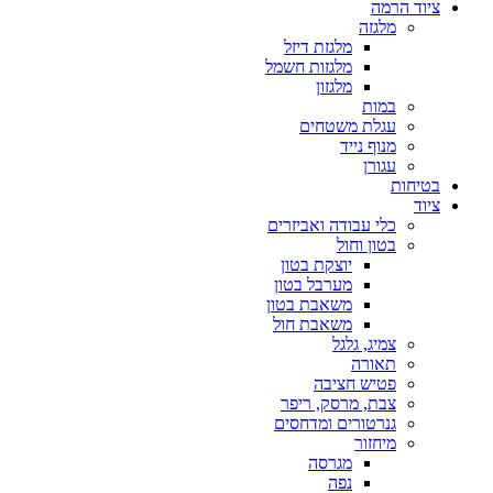
ציוד הרמה
מלגזה
מלגזת דיזל
מלגזות חשמל
מלגזון
במות
עגלת משטחים
מנוף נייד
עגורן
בטיחות
ציוד
כלי עבודה ואביזרים
בטון וחול
יוצקת בטון
מערבל בטון
משאבת בטון
משאבת חול
צמיג, גלגל
תאורה
פטיש חציבה
צבת, מרסק, ריפר
גנרטורים ומדחסים
מיחזור
מגרסה
נפה