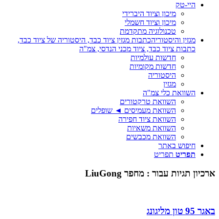
היי-טק
מיכון וציוד היברידי
מיכון וציוד חשמלי
טכנולוגיה מתקדמת
מגזין והיסטוריה
כתבות מגזין ציוד כבד, היסטוריה של ציוד כבד,
כתבות ציוד כבד, ציוד מכני הנדסי, צמ"ה
חדשות עולמיות
חדשות מקומיות
היסטוריה
מגזין
השוואת כלי צמ"ה
השוואת טרקטורים
השוואת מעמיסים ◄ שופלים
השוואת ציוד חפירה
השוואת משאיות
השוואת מכבשים
חיפוש באתר
תפריט
תפריט
ארכיון תגיות עבור :
מחפר LiuGong
באגר 95 טון מליגונג