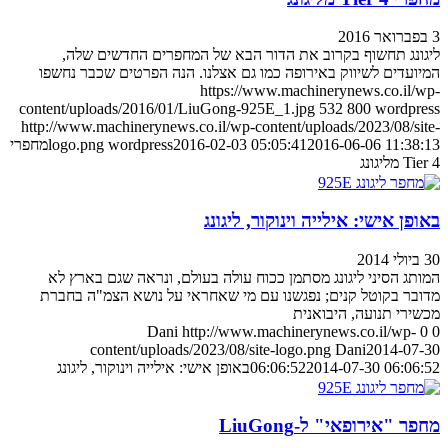
3 בפברואר 2016
ליגונג תחשוף בקרוב את הדור הבא של המחפרים החדשים שלה,
המיועדים לשיווק באירופה כמו גם אצלנו. הנה הפרטים שכבר נחשפו
https://www.machinerynews.co.il/wp-
content/uploads/2016/01/LiuGong-925E_1.jpg
532
800
wordpress
http://www.machinerynews.co.il/wp-content/uploads/2023/08/site-
2016-06-06 11:38:13
2016-02-03 05:05:41
wordpress
logo.png
מחפרי
Tier 4 מליגונג
באופן אישי: אילייה וינוקור, ליגונג
30 ביולי 2014
המותג הסיני ליגונג מסתמן ככוח עולה בעולם, ונראה שגם בארץ לא
מדובר בקוטל קנים; נפגשנו עם מי שאחראי על נושא הצמ"ה בחברת
מכשירי תנועה, היבואנית
Dani
http://www.machinerynews.co.il/wp-
0
0
content/uploads/2023/08/site-logo.png
Dani
2014-07-30
2014-07-30 06:06:52
06:06:52
באופן אישי: אילייה וינוקור, ליגונג
מחפר "אירופאי" ל-LiuGong