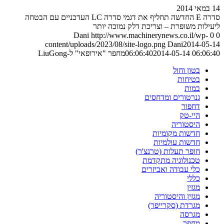
14 במאי 2014
סדרה E החדשה תחליף את דגמי סדרה LC העדכניים עם הבטחה
ליעילות משופרת – וצריכת דלק נמוכה יותר
Dani
http://www.machinerynews.co.il/wp-
0
0
content/uploads/2023/08/site-logo.png
Dani
2014-05-14
2014-05-14 06:06:40
06:06:40
מחפר "אירופאי" ל-LiuGong
בטון וחול
בטיחות
במות
גנרטורים ומדחסים
דחפור
היי-טק
היסטוריה
חדשות מקומיות
חדשות עולמיות
חופר תעלות (טרנצ'ר)
טכנולוגיה מתקדמת
כלי עבודה ואביזרים
כללי
מגזין
מגזין והיסטוריה
מגרדת (סקרייפר)
מגרסה
מחפר