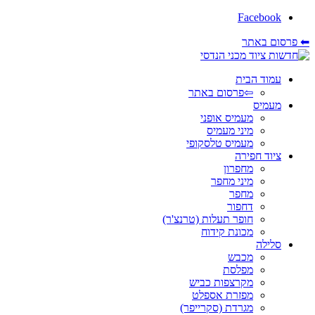
Facebook
⬅ פרסום באתר
עמוד הבית
⇦פרסום באתר
מעמיס
מעמיס אופני
מיני מעמיס
מעמיס טלסקופי
ציוד חפירה
מחפרון
מיני מחפר
מחפר
דחפור
חופר תעלות (טרנצ'ר)
מכונת קידוח
סלילה
מכבש
מפלסת
מקרצפות כביש
מפזרת אספלט
מגרדת (סקרייפר)