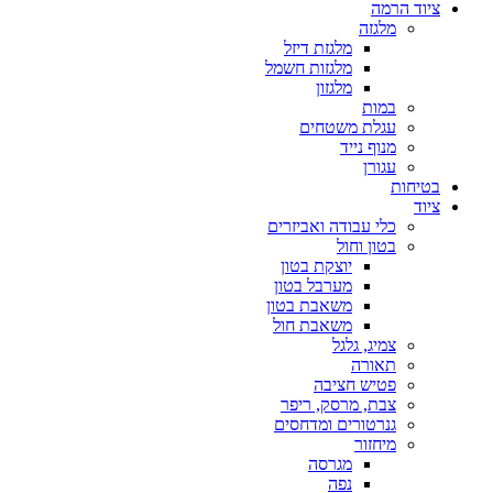
ציוד הרמה
מלגזה
מלגזת דיזל
מלגזות חשמל
מלגזון
במות
עגלת משטחים
מנוף נייד
עגורן
בטיחות
ציוד
כלי עבודה ואביזרים
בטון וחול
יוצקת בטון
מערבל בטון
משאבת בטון
משאבת חול
צמיג, גלגל
תאורה
פטיש חציבה
צבת, מרסק, ריפר
גנרטורים ומדחסים
מיחזור
מגרסה
נפה