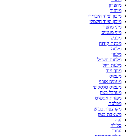
מחפרון
מיחזור
מיכון וציוד היברידי
מיכון וציוד חשמלי
מיני מחפר
מיני מעמיס
מכבש
מכונת קידוח
מלגזה
מלגזון
מלגזות חשמל
מלגזת דיזל
מנוף נייד
מעמיס
מעמיס אופני
מעמיס טלסקופי
מערבל בטון
מפזרת אספלט
מפלסת
מקרצפות כביש
משאבת בטון
נפה
סלילה
עגורן