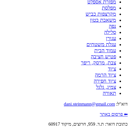
מפזרת אספלט
מפלסת
מקרצפות כביש
משאבת בטון
נפה
סלילה
עגורן
עגלת משטחים
עמוד הבית
פטיש חציבה
צבת, מרסק, ריפר
ציוד
ציוד הרמה
ציוד חפירה
צמיג, גלגל
תאורה
דוא"ל:
dani.steinmann@gmail.com
⬅ פרסום באתר
כתובת דואר: ת.ד. 959, חרוצים, מיקוד 60917