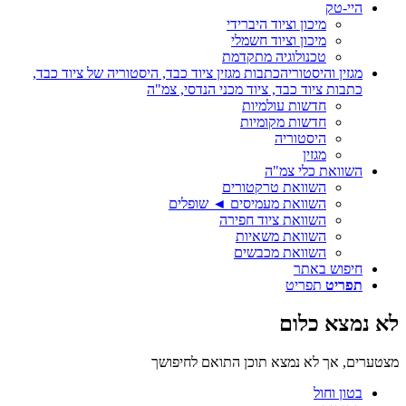
היי-טק
מיכון וציוד היברידי
מיכון וציוד חשמלי
טכנולוגיה מתקדמת
מגזין והיסטוריה
כתבות מגזין ציוד כבד, היסטוריה של ציוד כבד,
כתבות ציוד כבד, ציוד מכני הנדסי, צמ"ה
חדשות עולמיות
חדשות מקומיות
היסטוריה
מגזין
השוואת כלי צמ"ה
השוואת טרקטורים
השוואת מעמיסים ◄ שופלים
השוואת ציוד חפירה
השוואת משאיות
השוואת מכבשים
חיפוש באתר
תפריט
תפריט
לא נמצא כלום
מצטערים, אך לא נמצא תוכן התואם לחיפושך
בטון וחול