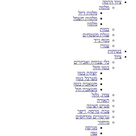
ציוד הרמה
מלגזה
מלגזת דיזל
מלגזות חשמל
מלגזון
במות
עגלת משטחים
מנוף נייד
עגורן
בטיחות
ציוד
כלי עבודה ואביזרים
בטון וחול
יוצקת בטון
מערבל בטון
משאבת בטון
משאבת חול
צמיג, גלגל
תאורה
פטיש חציבה
צבת, מרסק, ריפר
גנרטורים ומדחסים
מיחזור
מגרסה
נפה