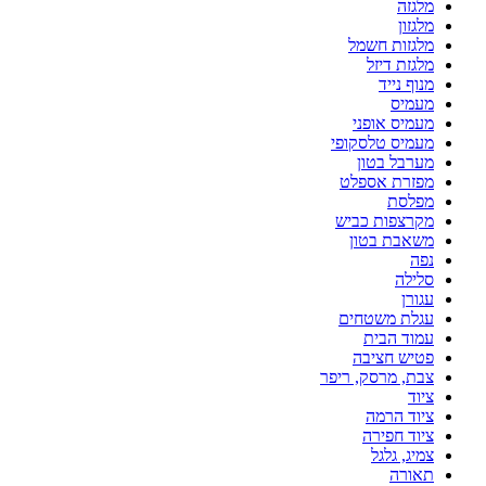
מלגזה
מלגזון
מלגזות חשמל
מלגזת דיזל
מנוף נייד
מעמיס
מעמיס אופני
מעמיס טלסקופי
מערבל בטון
מפזרת אספלט
מפלסת
מקרצפות כביש
משאבת בטון
נפה
סלילה
עגורן
עגלת משטחים
עמוד הבית
פטיש חציבה
צבת, מרסק, ריפר
ציוד
ציוד הרמה
ציוד חפירה
צמיג, גלגל
תאורה