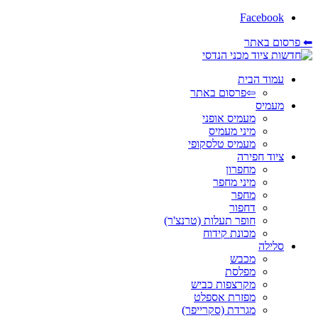
Facebook
⬅ פרסום באתר
עמוד הבית
⇦פרסום באתר
מעמיס
מעמיס אופני
מיני מעמיס
מעמיס טלסקופי
ציוד חפירה
מחפרון
מיני מחפר
מחפר
דחפור
חופר תעלות (טרנצ'ר)
מכונת קידוח
סלילה
מכבש
מפלסת
מקרצפות כביש
מפזרת אספלט
מגרדת (סקרייפר)