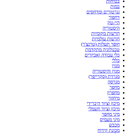
בטיחות
במות
גנרטורים ומדחסים
דחפור
היי-טק
היסטוריה
חדשות מקומיות
חדשות עולמיות
חופר תעלות (טרנצ'ר)
טכנולוגיה מתקדמת
כלי עבודה ואביזרים
כללי
מגזין
מגזין והיסטוריה
מגרדת (סקרייפר)
מגרסה
מחפר
מחפרון
מיחזור
מיכון וציוד היברידי
מיכון וציוד חשמלי
מיני מחפר
מיני מעמיס
מכבש
מכונת קידוח