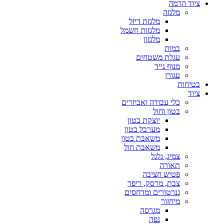
ציוד הרמה
מלגזה
מלגזת דיזל
מלגזות חשמל
מלגזון
במות
עגלת משטחים
מנוף נייד
עגורן
בטיחות
ציוד
כלי עבודה ואביזרים
בטון וחול
יוצקת בטון
מערבל בטון
משאבת בטון
משאבת חול
צמיג, גלגל
תאורה
פטיש חציבה
צבת, מרסק, ריפר
גנרטורים ומדחסים
מיחזור
מגרסה
נפה