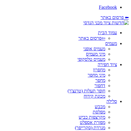
Facebook
⬅ פרסום באתר
עמוד הבית
⇦פרסום באתר
מעמיס
מעמיס אופני
מיני מעמיס
מעמיס טלסקופי
ציוד חפירה
מחפרון
מיני מחפר
מחפר
דחפור
חופר תעלות (טרנצ'ר)
מכונת קידוח
סלילה
מכבש
מפלסת
מקרצפות כביש
מפזרת אספלט
מגרדת (סקרייפר)