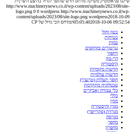
שיקגו פניאומטיק משיקה מדחס חדש שהופך לגדול בהיצע היצרנית
http://www.machinerynews.co.il/wp-content/uploads/2023/08/site-
logo.png
0
0
wordpress
http://www.machinerynews.co.il/wp-
content/uploads/2023/08/site-logo.png
wordpress
2018-10-09
2018-10-06 09:52:54
05:05:40
המדחס הכי גדול של CP
בטון וחול
בטיחות
במות
גנרטורים ומדחסים
דחפור
היי-טק
היסטוריה
חדשות מקומיות
חדשות עולמיות
חופר תעלות (טרנצ'ר)
טכנולוגיה מתקדמת
כלי עבודה ואביזרים
כללי
מגזין
מגזין והיסטוריה
מגרדת (סקרייפר)
מגרסה
מחפר
מחפרון