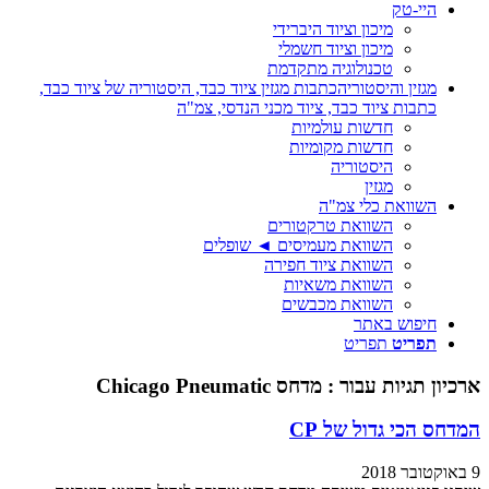
היי-טק
מיכון וציוד היברידי
מיכון וציוד חשמלי
טכנולוגיה מתקדמת
מגזין והיסטוריה
כתבות מגזין ציוד כבד, היסטוריה של ציוד כבד,
כתבות ציוד כבד, ציוד מכני הנדסי, צמ"ה
חדשות עולמיות
חדשות מקומיות
היסטוריה
מגזין
השוואת כלי צמ"ה
השוואת טרקטורים
השוואת מעמיסים ◄ שופלים
השוואת ציוד חפירה
השוואת משאיות
השוואת מכבשים
חיפוש באתר
תפריט
תפריט
ארכיון תגיות עבור :
מדחס Chicago Pneumatic
המדחס הכי גדול של CP
9 באוקטובר 2018