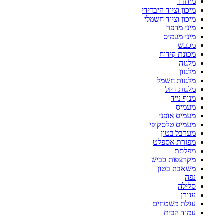
מיחזור
מיכון וציוד היברידי
מיכון וציוד חשמלי
מיני מחפר
מיני מעמיס
מכבש
מכונת קידוח
מלגזה
מלגזון
מלגזות חשמל
מלגזת דיזל
מנוף נייד
מעמיס
מעמיס אופני
מעמיס טלסקופי
מערבל בטון
מפזרת אספלט
מפלסת
מקרצפות כביש
משאבת בטון
נפה
סלילה
עגורן
עגלת משטחים
עמוד הבית