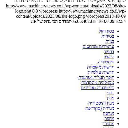
שיקגו פניאומטיק משיקה מדחס חדש שהופך לגדול בהיצע היצרנית
http://www.machinerynews.co.il/wp-content/uploads/2023/08/site-
logo.png
0
0
wordpress
http://www.machinerynews.co.il/wp-
content/uploads/2023/08/site-logo.png
wordpress
2018-10-09
2018-10-06 09:52:54
05:05:40
המדחס הכי גדול של CP
בטון וחול
בטיחות
במות
גנרטורים ומדחסים
דחפור
היי-טק
היסטוריה
חדשות מקומיות
חדשות עולמיות
חופר תעלות (טרנצ'ר)
טכנולוגיה מתקדמת
כלי עבודה ואביזרים
כללי
מגזין
מגזין והיסטוריה
מגרדת (סקרייפר)
מגרסה
מחפר
מחפרון