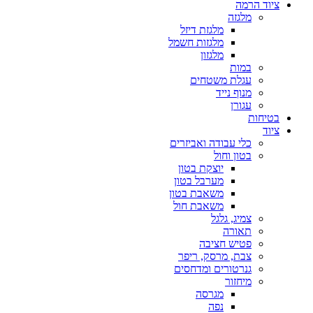
ציוד הרמה
מלגזה
מלגזת דיזל
מלגזות חשמל
מלגזון
במות
עגלת משטחים
מנוף נייד
עגורן
בטיחות
ציוד
כלי עבודה ואביזרים
בטון וחול
יוצקת בטון
מערבל בטון
משאבת בטון
משאבת חול
צמיג, גלגל
תאורה
פטיש חציבה
צבת, מרסק, ריפר
גנרטורים ומדחסים
מיחזור
מגרסה
נפה