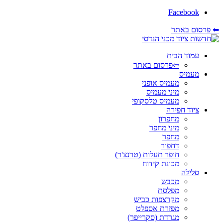
Facebook
⬅ פרסום באתר
עמוד הבית
⇦פרסום באתר
מעמיס
מעמיס אופני
מיני מעמיס
מעמיס טלסקופי
ציוד חפירה
מחפרון
מיני מחפר
מחפר
דחפור
חופר תעלות (טרנצ'ר)
מכונת קידוח
סלילה
מכבש
מפלסת
מקרצפות כביש
מפזרת אספלט
מגרדת (סקרייפר)