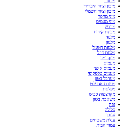
מיחזור
מיכון וציוד היברידי
מיכון וציוד חשמלי
מיני מחפר
מיני מעמיס
מכבש
מכונת קידוח
מלגזה
מלגזון
מלגזות חשמל
מלגזת דיזל
מנוף נייד
מעמיס
מעמיס אופני
מעמיס טלסקופי
מערבל בטון
מפזרת אספלט
מפלסת
מקרצפות כביש
משאבת בטון
נפה
סלילה
עגורן
עגלת משטחים
עמוד הבית