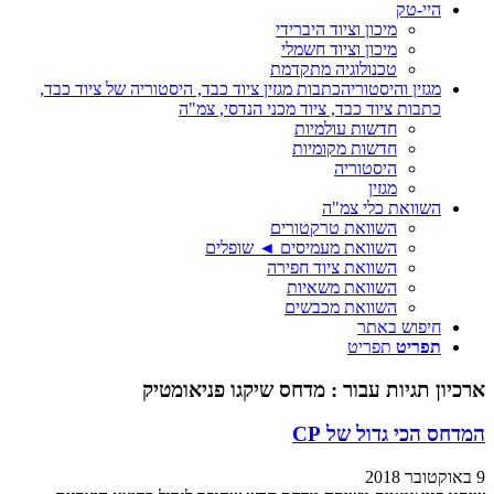
היי-טק
מיכון וציוד היברידי
מיכון וציוד חשמלי
טכנולוגיה מתקדמת
מגזין והיסטוריה
כתבות מגזין ציוד כבד, היסטוריה של ציוד כבד,
כתבות ציוד כבד, ציוד מכני הנדסי, צמ"ה
חדשות עולמיות
חדשות מקומיות
היסטוריה
מגזין
השוואת כלי צמ"ה
השוואת טרקטורים
השוואת מעמיסים ◄ שופלים
השוואת ציוד חפירה
השוואת משאיות
השוואת מכבשים
חיפוש באתר
תפריט
תפריט
ארכיון תגיות עבור :
מדחס שיקגו פניאומטיק
המדחס הכי גדול של CP
9 באוקטובר 2018