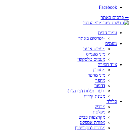
Facebook
⬅ פרסום באתר
עמוד הבית
⇦פרסום באתר
מעמיס
מעמיס אופני
מיני מעמיס
מעמיס טלסקופי
ציוד חפירה
מחפרון
מיני מחפר
מחפר
דחפור
חופר תעלות (טרנצ'ר)
מכונת קידוח
סלילה
מכבש
מפלסת
מקרצפות כביש
מפזרת אספלט
מגרדת (סקרייפר)