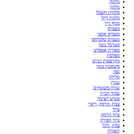
מלגזה
מלגזון
מלגזות חשמל
מלגזת דיזל
מנוף נייד
מעמיס
מעמיס אופני
מעמיס טלסקופי
מערבל בטון
מפזרת אספלט
מפלסת
מקרצפות כביש
משאבת בטון
נפה
סלילה
עגורן
עגלת משטחים
עמוד הבית
פטיש חציבה
צבת, מרסק, ריפר
ציוד
ציוד הרמה
ציוד חפירה
צמיג, גלגל
תאורה