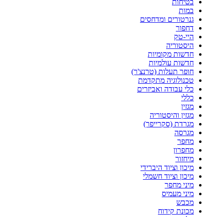
בטיחות
במות
גנרטורים ומדחסים
דחפור
היי-טק
היסטוריה
חדשות מקומיות
חדשות עולמיות
חופר תעלות (טרנצ'ר)
טכנולוגיה מתקדמת
כלי עבודה ואביזרים
כללי
מגזין
מגזין והיסטוריה
מגרדת (סקרייפר)
מגרסה
מחפר
מחפרון
מיחזור
מיכון וציוד היברידי
מיכון וציוד חשמלי
מיני מחפר
מיני מעמיס
מכבש
מכונת קידוח