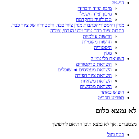
היי-טק
מיכון וציוד היברידי
מיכון וציוד חשמלי
טכנולוגיה מתקדמת
מגזין והיסטוריה
כתבות מגזין ציוד כבד, היסטוריה של ציוד כבד,
כתבות ציוד כבד, ציוד מכני הנדסי, צמ"ה
חדשות עולמיות
חדשות מקומיות
היסטוריה
מגזין
השוואת כלי צמ"ה
השוואת טרקטורים
השוואת מעמיסים ◄ שופלים
השוואת ציוד חפירה
השוואת משאיות
השוואת מכבשים
חיפוש באתר
תפריט
תפריט
לא נמצא כלום
מצטערים, אך לא נמצא תוכן התואם לחיפושך
בטון וחול