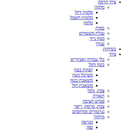
ציוד הרמה
מלגזה
מלגזת דיזל
מלגזות חשמל
מלגזון
במות
עגלת משטחים
מנוף נייד
עגורן
בטיחות
ציוד
כלי עבודה ואביזרים
בטון וחול
יוצקת בטון
מערבל בטון
משאבת בטון
משאבת חול
צמיג, גלגל
תאורה
פטיש חציבה
צבת, מרסק, ריפר
גנרטורים ומדחסים
מיחזור
מגרסה
נפה