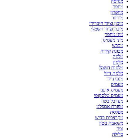
מגרסה
מחפר
מחפרון
מיחזור
מיכון וציוד היברידי
מיכון וציוד חשמלי
מיני מחפר
מיני מעמיס
מכבש
מכונת קידוח
מלגזה
מלגזון
מלגזות חשמל
מלגזת דיזל
מנוף נייד
מעמיס
מעמיס אופני
מעמיס טלסקופי
מערבל בטון
מפזרת אספלט
מפלסת
מקרצפות כביש
משאבת בטון
נפה
סלילה