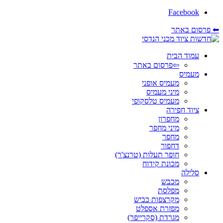
Facebook
⬅ פרסום באתר
עמוד הבית
⇦פרסום באתר
מעמיס
מעמיס אופני
מיני מעמיס
מעמיס טלסקופי
ציוד חפירה
מחפרון
מיני מחפר
מחפר
דחפור
חופר תעלות (טרנצ'ר)
מכונת קידוח
סלילה
מכבש
מפלסת
מקרצפות כביש
מפזרת אספלט
מגרדת (סקרייפר)