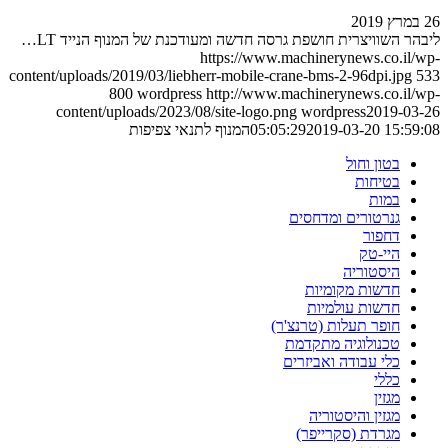
26 במרץ 2019
ליבהר השוויצרית חושפת גרסה חדשה ומעודכנת של המנוף הנייד LT…
https://www.machinerynews.co.il/wp-
content/uploads/2019/03/liebherr-mobile-crane-bms-2-96dpi.jpg
533
800
wordpress
http://www.machinerynews.co.il/wp-
content/uploads/2023/08/site-logo.png
wordpress
2019-03-26
2019-03-20 15:59:08
05:05:29
המנוף לתנאי צפיפות
בטון וחול
בטיחות
במות
גנרטורים ומדחסים
דחפור
היי-טק
היסטוריה
חדשות מקומיות
חדשות עולמיות
חופר תעלות (טרנצ'ר)
טכנולוגיה מתקדמת
כלי עבודה ואביזרים
כללי
מגזין
מגזין והיסטוריה
מגרדת (סקרייפר)