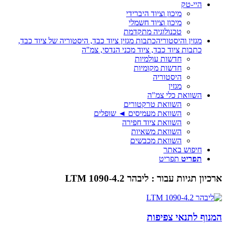
היי-טק
מיכון וציוד היברידי
מיכון וציוד חשמלי
טכנולוגיה מתקדמת
מגזין והיסטוריה
כתבות מגזין ציוד כבד, היסטוריה של ציוד כבד,
כתבות ציוד כבד, ציוד מכני הנדסי, צמ"ה
חדשות עולמיות
חדשות מקומיות
היסטוריה
מגזין
השוואת כלי צמ"ה
השוואת טרקטורים
השוואת מעמיסים ◄ שופלים
השוואת ציוד חפירה
השוואת משאיות
השוואת מכבשים
חיפוש באתר
תפריט
תפריט
ארכיון תגיות עבור :
ליבהר LTM 1090-4.2
המנוף לתנאי צפיפות