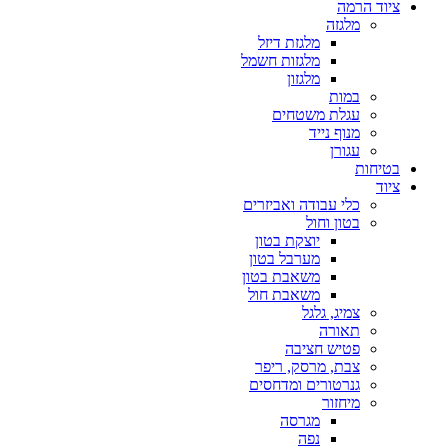
ציוד הרמה
מלגזה
מלגזת דיזל
מלגזות חשמל
מלגזון
במות
עגלת משטחים
מנוף נייד
עגורן
בטיחות
ציוד
כלי עבודה ואביזרים
בטון וחול
יוצקת בטון
מערבל בטון
משאבת בטון
משאבת חול
צמיג, גלגל
תאורה
פטיש חציבה
צבת, מרסק, ריפר
גנרטורים ומדחסים
מיחזור
מגרסה
נפה