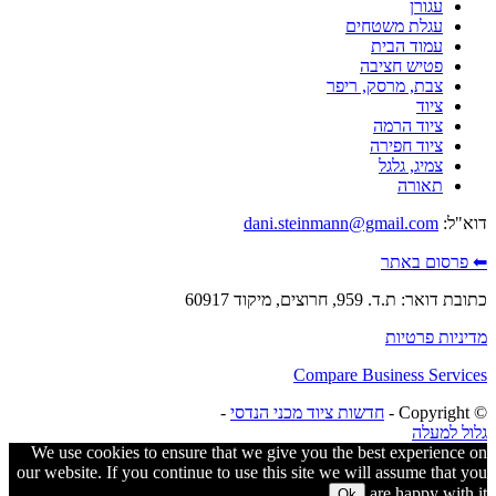
עגורן
עגלת משטחים
עמוד הבית
פטיש חציבה
צבת, מרסק, ריפר
ציוד
ציוד הרמה
ציוד חפירה
צמיג, גלגל
תאורה
דוא"ל:
dani.steinmann@gmail.com
⬅ פרסום באתר
כתובת דואר: ת.ד. 959, חרוצים, מיקוד 60917
מדיניות פרטיות
Compare Business Services
© ‫Copyright -
חדשות ציוד מכני הנדסי
-
גלול למעלה
We use cookies to ensure that we give you the best experience on
our website. If you continue to use this site we will assume that you
are happy with it.
Ok