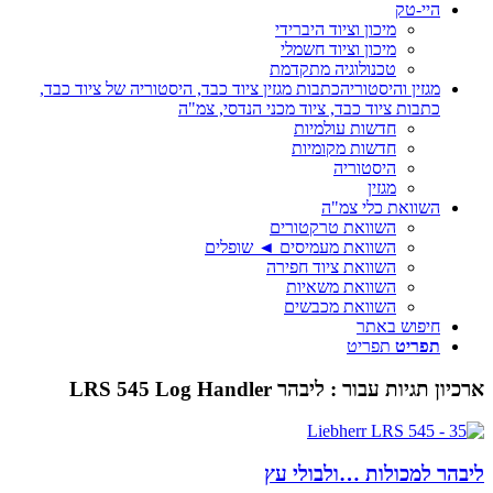
היי-טק
מיכון וציוד היברידי
מיכון וציוד חשמלי
טכנולוגיה מתקדמת
מגזין והיסטוריה
כתבות מגזין ציוד כבד, היסטוריה של ציוד כבד,
כתבות ציוד כבד, ציוד מכני הנדסי, צמ"ה
חדשות עולמיות
חדשות מקומיות
היסטוריה
מגזין
השוואת כלי צמ"ה
השוואת טרקטורים
השוואת מעמיסים ◄ שופלים
השוואת ציוד חפירה
השוואת משאיות
השוואת מכבשים
חיפוש באתר
תפריט
תפריט
ארכיון תגיות עבור :
ליבהר LRS 545 Log Handler
ליבהר למכולות …ולבולי עץ