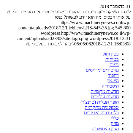
31 בדצמבר 2018
ליבהר משיקה מנוף נייד כבד המוצע כמשנע מכולות או כמעמיס בולי עץ,
על אותו הבסיס. מה הוא יודע לעשות? כנסו
https://www.machinerynews.co.il/wp-
content/uploads/2018/12/Liebherr-LRS-545-35.jpg
545
800
wordpress
http://www.machinerynews.co.il/wp-
content/uploads/2023/08/site-logo.png
wordpress
2018-12-31
2018-12-31 16:03:08
05:05:06
ליבהר למכולות …ולבולי עץ
בטון וחול
בטיחות
במות
גנרטורים ומדחסים
דחפור
היי-טק
היסטוריה
חדשות מקומיות
חדשות עולמיות
חופר תעלות (טרנצ'ר)
טכנולוגיה מתקדמת
כלי עבודה ואביזרים
כללי
מגזין
מגזין והיסטוריה