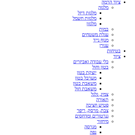
ציוד הרמה
מלגזה
מלגזת דיזל
מלגזות חשמל
מלגזון
במות
עגלת משטחים
מנוף נייד
עגורן
בטיחות
ציוד
כלי עבודה ואביזרים
בטון וחול
יוצקת בטון
מערבל בטון
משאבת בטון
משאבת חול
צמיג, גלגל
תאורה
פטיש חציבה
צבת, מרסק, ריפר
גנרטורים ומדחסים
מיחזור
מגרסה
נפה