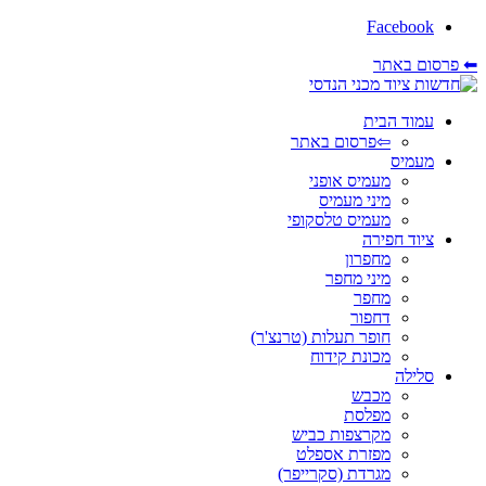
Facebook
⬅ פרסום באתר
עמוד הבית
⇦פרסום באתר
מעמיס
מעמיס אופני
מיני מעמיס
מעמיס טלסקופי
ציוד חפירה
מחפרון
מיני מחפר
מחפר
דחפור
חופר תעלות (טרנצ'ר)
מכונת קידוח
סלילה
מכבש
מפלסת
מקרצפות כביש
מפזרת אספלט
מגרדת (סקרייפר)