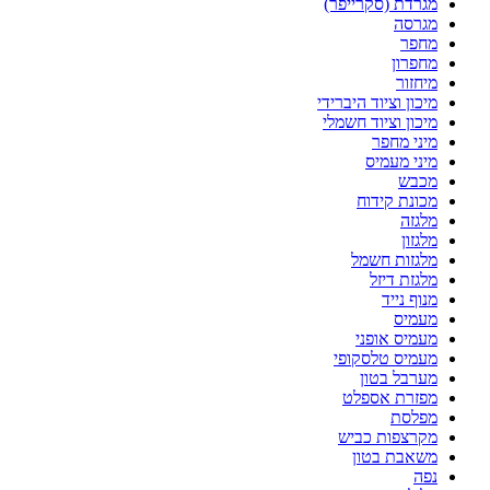
מגרדת (סקרייפר)
מגרסה
מחפר
מחפרון
מיחזור
מיכון וציוד היברידי
מיכון וציוד חשמלי
מיני מחפר
מיני מעמיס
מכבש
מכונת קידוח
מלגזה
מלגזון
מלגזות חשמל
מלגזת דיזל
מנוף נייד
מעמיס
מעמיס אופני
מעמיס טלסקופי
מערבל בטון
מפזרת אספלט
מפלסת
מקרצפות כביש
משאבת בטון
נפה