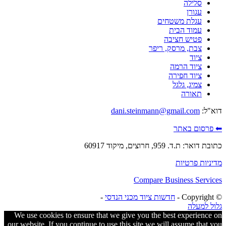
סלילה
עגורן
עגלת משטחים
עמוד הבית
פטיש חציבה
צבת, מרסק, ריפר
ציוד
ציוד הרמה
ציוד חפירה
צמיג, גלגל
תאורה
דוא"ל:
dani.steinmann@gmail.com
⬅ פרסום באתר
כתובת דואר: ת.ד. 959, חרוצים, מיקוד 60917
מדיניות פרטיות
Compare Business Services
© ‫Copyright -
חדשות ציוד מכני הנדסי
-
גלול למעלה
We use cookies to ensure that we give you the best experience on
our website. If you continue to use this site we will assume that you