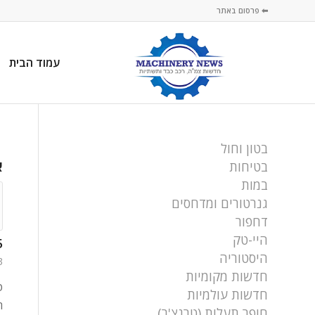
⬅ פרסום באתר
עמוד הבית
בטון וחול
א
בטיחות
במות
גנרטורים ומדחסים
דחפור
היי-טק
85 כ"ס
היסטוריה
23 בא
חדשות מקומיות
ט
חדשות עולמיות
ה
חופר תעלות (טרנצ'ר)