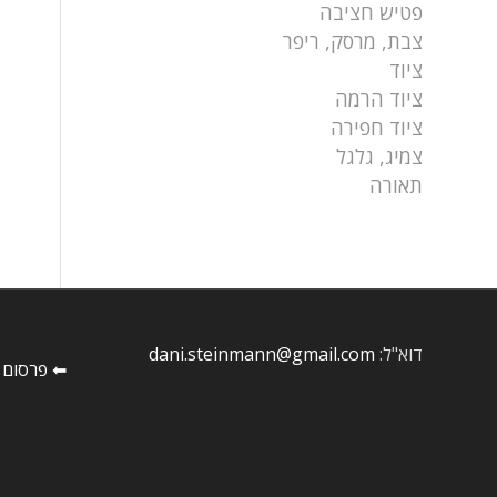
פטיש חציבה
צבת, מרסק, ריפר
ציוד
ציוד הרמה
ציוד חפירה
צמיג, גלגל
תאורה
דוא"ל:
dani.steinmann@gmail.com
⬅ פרסום 