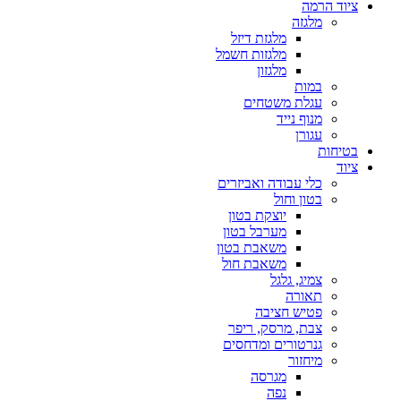
ציוד הרמה
מלגזה
מלגזת דיזל
מלגזות חשמל
מלגזון
במות
עגלת משטחים
מנוף נייד
עגורן
בטיחות
ציוד
כלי עבודה ואביזרים
בטון וחול
יוצקת בטון
מערבל בטון
משאבת בטון
משאבת חול
צמיג, גלגל
תאורה
פטיש חציבה
צבת, מרסק, ריפר
גנרטורים ומדחסים
מיחזור
מגרסה
נפה