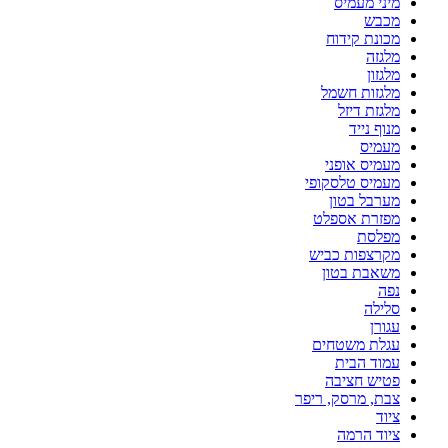
מיני מעמיס
מכבש
מכונת קידוח
מלגזה
מלגזון
מלגזות חשמל
מלגזת דיזל
מנוף נייד
מעמיס
מעמיס אופני
מעמיס טלסקופי
מערבל בטון
מפזרת אספלט
מפלסת
מקרצפות כביש
משאבת בטון
נפה
סלילה
עגורן
עגלת משטחים
עמוד הבית
פטיש חציבה
צבת, מרסק, ריפר
ציוד
ציוד הרמה