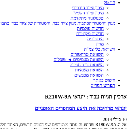
היי-טק
מיכון וציוד היברידי
מיכון וציוד חשמלי
טכנולוגיה מתקדמת
מגזין והיסטוריה
כתבות מגזין ציוד כבד, היסטוריה של ציוד כבד, כתבות
חדשות עולמיות
חדשות מקומיות
היסטוריה
מגזין
השוואת כלי צמ"ה
השוואת טרקטורים
השוואת מעמיסים ◄ שופלים
השוואת ציוד חפירה
השוואת משאיות
השוואת מכבשים
חיפוש באתר
תפריט
תפריט
ארכיון תגיות עבור :
יונדאי R210W-9A
יונדאי מרחיבה את היצע המחפרים האופניים
10 ביולי 2014
אל ה-R180W-9A שהוצג זה עתה מצטרפים שני דגמים חדשים, האחד חלש והשני חזק יותר