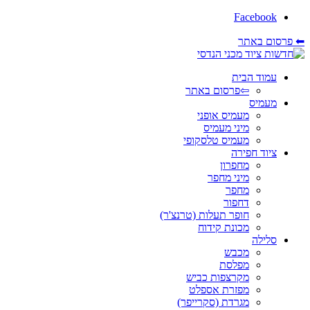
Facebook
⬅ פרסום באתר
עמוד הבית
⇦פרסום באתר
מעמיס
מעמיס אופני
מיני מעמיס
מעמיס טלסקופי
ציוד חפירה
מחפרון
מיני מחפר
מחפר
דחפור
חופר תעלות (טרנצ'ר)
מכונת קידוח
סלילה
מכבש
מפלסת
מקרצפות כביש
מפזרת אספלט
מגרדת (סקרייפר)