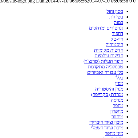
/08/site-logo.png
Dani
2014-07-10 06:06:56
2014-07-10 06:06:56
0
0
בטון וחול
בטיחות
במות
גנרטורים ומדחסים
דחפור
היי-טק
היסטוריה
חדשות מקומיות
חדשות עולמיות
חופר תעלות (טרנצ'ר)
טכנולוגיה מתקדמת
כלי עבודה ואביזרים
כללי
מגזין
מגזין והיסטוריה
מגרדת (סקרייפר)
מגרסה
מחפר
מחפרון
מיחזור
מיכון וציוד היברידי
מיכון וציוד חשמלי
מיני מחפר