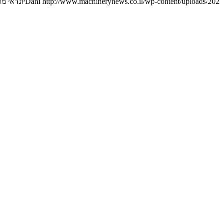
http://www.machinerynews.co.il/wp-content/uploads/2023
Dani
יונדאי מ