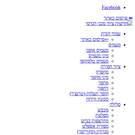
Facebook
⬅ פרסום באתר
עמוד הבית
⇦פרסום באתר
מעמיס
מעמיס אופני
מיני מעמיס
מעמיס טלסקופי
ציוד חפירה
מחפרון
מיני מחפר
מחפר
דחפור
חופר תעלות (טרנצ'ר)
מכונת קידוח
סלילה
מכבש
מפלסת
מקרצפות כביש
מפזרת אספלט
מגרדת (סקרייפר)