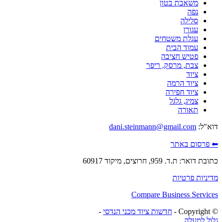
משאבת בטון
נפה
סלילה
עגורן
עגלת משטחים
עמוד הבית
פטיש חציבה
צבת, מרסק, ריפר
ציוד
ציוד הרמה
ציוד חפירה
צמיג, גלגל
תאורה
דוא"ל:
dani.steinmann@gmail.com
⬅ פרסום באתר
כתובת דואר: ת.ד. 959, חרוצים, מיקוד 60917
מדיניות פרטיות
Compare Business Services
© ‫Copyright -
חדשות ציוד מכני הנדסי
-
גלול למעלה