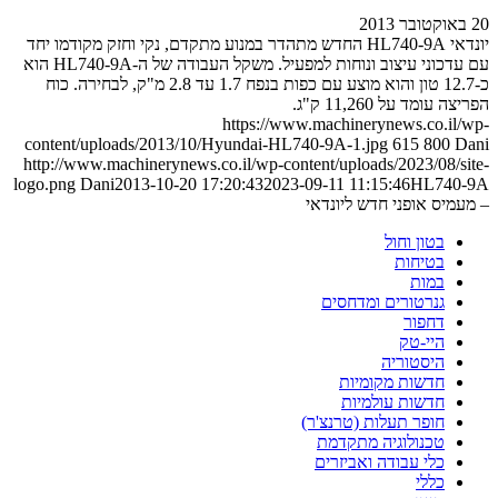
20 באוקטובר 2013
יונדאי HL740-9A החדש מתהדר במנוע מתקדם, נקי וחזק מקודמו יחד
עם עדכוני עיצוב ונוחות למפעיל. משקל העבודה של ה-HL740-9A הוא
כ-12.7 טון והוא מוצע עם כפות בנפח 1.7 עד 2.8 מ"ק, לבחירה. כוח
הפריצה עומד על 11,260 ק"ג.
https://www.machinerynews.co.il/wp-
content/uploads/2013/10/Hyundai-HL740-9A-1.jpg
615
800
Dani
http://www.machinerynews.co.il/wp-content/uploads/2023/08/site-
logo.png
Dani
2013-10-20 17:20:43
2023-09-11 11:15:46
HL740-9A
– מעמיס אופני חדש ליונדאי
בטון וחול
בטיחות
במות
גנרטורים ומדחסים
דחפור
היי-טק
היסטוריה
חדשות מקומיות
חדשות עולמיות
חופר תעלות (טרנצ'ר)
טכנולוגיה מתקדמת
כלי עבודה ואביזרים
כללי