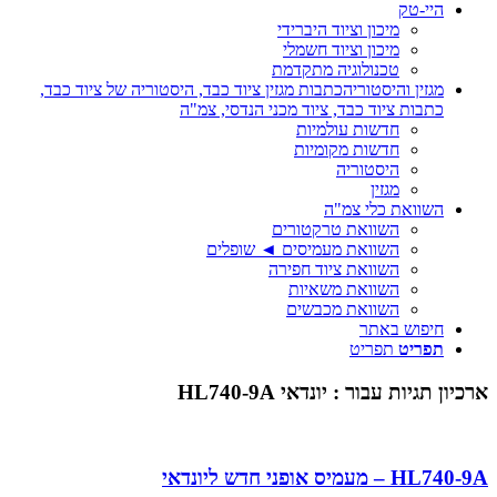
היי-טק
מיכון וציוד היברידי
מיכון וציוד חשמלי
טכנולוגיה מתקדמת
מגזין והיסטוריה
כתבות מגזין ציוד כבד, היסטוריה של ציוד כבד,
כתבות ציוד כבד, ציוד מכני הנדסי, צמ"ה
חדשות עולמיות
חדשות מקומיות
היסטוריה
מגזין
השוואת כלי צמ"ה
השוואת טרקטורים
השוואת מעמיסים ◄ שופלים
השוואת ציוד חפירה
השוואת משאיות
השוואת מכבשים
חיפוש באתר
תפריט
תפריט
ארכיון תגיות עבור :
יונדאי HL740-9A
HL740-9A – מעמיס אופני חדש ליונדאי