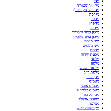
מגזין
מגזין והיסטוריה
מגרדת (סקרייפר)
מגרסה
מחפר
מחפרון
מיחזור
מיכון וציוד היברידי
מיכון וציוד חשמלי
מיני מחפר
מיני מעמיס
מכבש
מכונת קידוח
מלגזה
מלגזון
מלגזות חשמל
מלגזת דיזל
מנוף נייד
מעמיס
מעמיס אופני
מעמיס טלסקופי
מערבל בטון
מפזרת אספלט
מפלסת
מקרצפות כביש