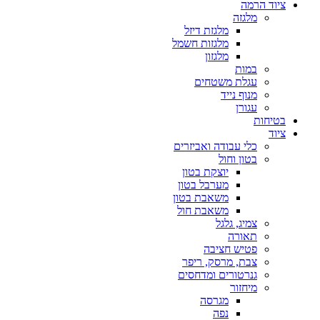
ציוד הרמה
מלגזה
מלגזת דיזל
מלגזות חשמל
מלגזון
במות
עגלת משטחים
מנוף נייד
עגורן
בטיחות
ציוד
כלי עבודה ואביזרים
בטון וחול
יוצקת בטון
מערבל בטון
משאבת בטון
משאבת חול
צמיג, גלגל
תאורה
פטיש חציבה
צבת, מרסק, ריפר
גנרטורים ומדחסים
מיחזור
מגרסה
נפה