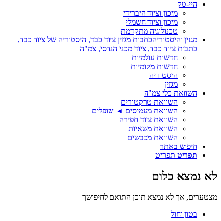
היי-טק
מיכון וציוד היברידי
מיכון וציוד חשמלי
טכנולוגיה מתקדמת
מגזין והיסטוריה
כתבות מגזין ציוד כבד, היסטוריה של ציוד כבד,
כתבות ציוד כבד, ציוד מכני הנדסי, צמ"ה
חדשות עולמיות
חדשות מקומיות
היסטוריה
מגזין
השוואת כלי צמ"ה
השוואת טרקטורים
השוואת מעמיסים ◄ שופלים
השוואת ציוד חפירה
השוואת משאיות
השוואת מכבשים
חיפוש באתר
תפריט
תפריט
לא נמצא כלום
מצטערים, אך לא נמצא תוכן התואם לחיפושך
בטון וחול