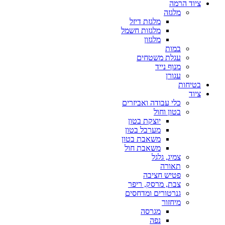
ציוד הרמה
מלגזה
מלגזת דיזל
מלגזות חשמל
מלגזון
במות
עגלת משטחים
מנוף נייד
עגורן
בטיחות
ציוד
כלי עבודה ואביזרים
בטון וחול
יוצקת בטון
מערבל בטון
משאבת בטון
משאבת חול
צמיג, גלגל
תאורה
פטיש חציבה
צבת, מרסק, ריפר
גנרטורים ומדחסים
מיחזור
מגרסה
נפה