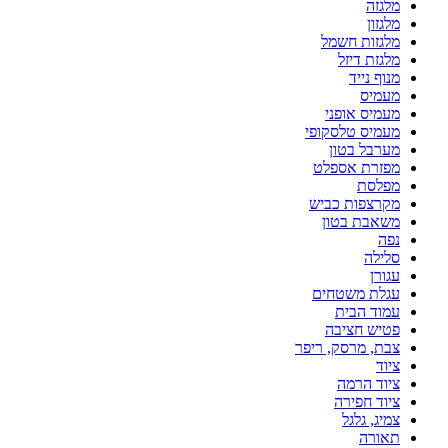
מלגזה
מלגזון
מלגזות חשמל
מלגזת דיזל
מנוף נייד
מעמיס
מעמיס אופני
מעמיס טלסקופי
מערבל בטון
מפזרת אספלט
מפלסת
מקרצפות כביש
משאבת בטון
נפה
סלילה
עגורן
עגלת משטחים
עמוד הבית
פטיש חציבה
צבת, מרסק, ריפר
ציוד
ציוד הרמה
ציוד חפירה
צמיג, גלגל
תאורה