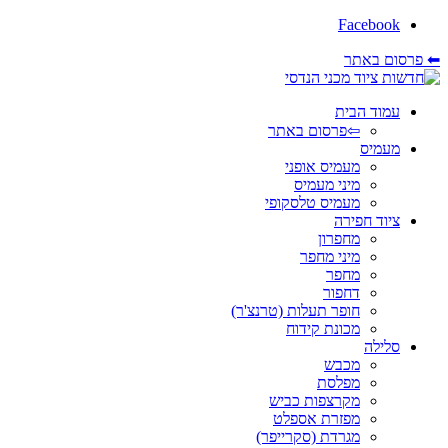
Facebook
⬅ פרסום באתר
עמוד הבית
⇦פרסום באתר
מעמיס
מעמיס אופני
מיני מעמיס
מעמיס טלסקופי
ציוד חפירה
מחפרון
מיני מחפר
מחפר
דחפור
חופר תעלות (טרנצ'ר)
מכונת קידוח
סלילה
מכבש
מפלסת
מקרצפות כביש
מפזרת אספלט
מגרדת (סקרייפר)