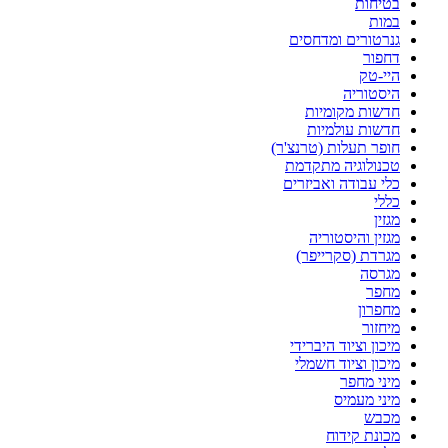
בטיחות
במות
גנרטורים ומדחסים
דחפור
היי-טק
היסטוריה
חדשות מקומיות
חדשות עולמיות
חופר תעלות (טרנצ'ר)
טכנולוגיה מתקדמת
כלי עבודה ואביזרים
כללי
מגזין
מגזין והיסטוריה
מגרדת (סקרייפר)
מגרסה
מחפר
מחפרון
מיחזור
מיכון וציוד היברידי
מיכון וציוד חשמלי
מיני מחפר
מיני מעמיס
מכבש
מכונת קידוח