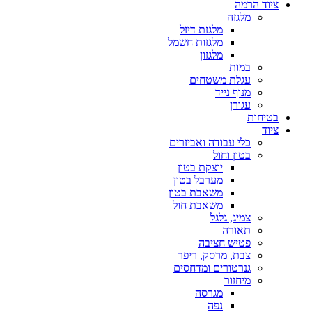
ציוד הרמה
מלגזה
מלגזת דיזל
מלגזות חשמל
מלגזון
במות
עגלת משטחים
מנוף נייד
עגורן
בטיחות
ציוד
כלי עבודה ואביזרים
בטון וחול
יוצקת בטון
מערבל בטון
משאבת בטון
משאבת חול
צמיג, גלגל
תאורה
פטיש חציבה
צבת, מרסק, ריפר
גנרטורים ומדחסים
מיחזור
מגרסה
נפה