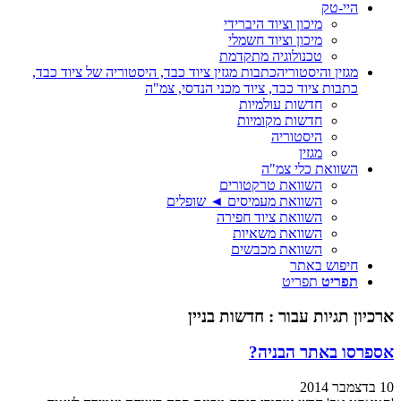
היי-טק
מיכון וציוד היברידי
מיכון וציוד חשמלי
טכנולוגיה מתקדמת
מגזין והיסטוריה
כתבות מגזין ציוד כבד, היסטוריה של ציוד כבד,
כתבות ציוד כבד, ציוד מכני הנדסי, צמ"ה
חדשות עולמיות
חדשות מקומיות
היסטוריה
מגזין
השוואת כלי צמ"ה
השוואת טרקטורים
השוואת מעמיסים ◄ שופלים
השוואת ציוד חפירה
השוואת משאיות
השוואת מכבשים
חיפוש באתר
תפריט
תפריט
ארכיון תגיות עבור :
חדשות בניין
אספרסו באתר הבניה?
10 בדצמבר 2014