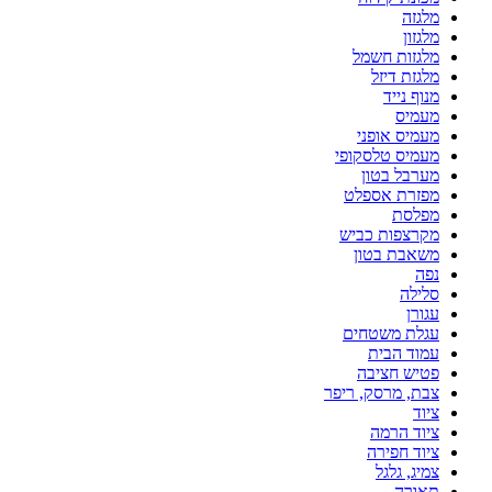
מלגזה
מלגזון
מלגזות חשמל
מלגזת דיזל
מנוף נייד
מעמיס
מעמיס אופני
מעמיס טלסקופי
מערבל בטון
מפזרת אספלט
מפלסת
מקרצפות כביש
משאבת בטון
נפה
סלילה
עגורן
עגלת משטחים
עמוד הבית
פטיש חציבה
צבת, מרסק, ריפר
ציוד
ציוד הרמה
ציוד חפירה
צמיג, גלגל
תאורה