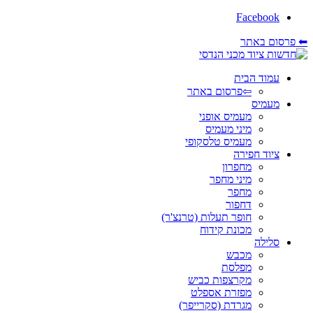
Facebook
⬅ פרסום באתר
עמוד הבית
⇦פרסום באתר
מעמיס
מעמיס אופני
מיני מעמיס
מעמיס טלסקופי
ציוד חפירה
מחפרון
מיני מחפר
מחפר
דחפור
חופר תעלות (טרנצ'ר)
מכונת קידוח
סלילה
מכבש
מפלסת
מקרצפות כביש
מפזרת אספלט
מגרדת (סקרייפר)