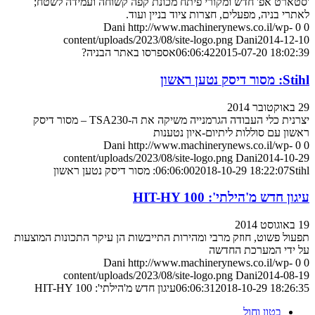
'סטארט אפ' חדש ומקורי פיתח מכונת קפה קשוחה ועמידה לשטח;
לאתרי בניה, מפעלים, חצרות ציוד בניין ועוד.
Dani
http://www.machinerynews.co.il/wp-
0
0
content/uploads/2023/08/site-logo.png
Dani
2014-12-10
2015-07-20 18:02:39
06:06:42
אספרסו באתר הבניה?
Stihl: מסור דיסק נטען ראשון
29 באוקטובר 2014
יצרנית כלי העבודה הגרמנייה משיקה את ה-TSA230 – מסור דיסק
ראשון עם סוללות ליתיום-איון נטענות
Dani
http://www.machinerynews.co.il/wp-
0
0
content/uploads/2023/08/site-logo.png
Dani
2014-10-29
Stihl: מסור דיסק נטען ראשון
2018-10-29 18:22:07
06:06:00
עיגון חדש מ'הילתי': HIT-HY 100
19 באוגוסט 2014
תפעול פשוט, חוזק מרבי ומהירות התייבשות הן עיקר התכונות המוצעות
על ידי המערכת החדשה
Dani
http://www.machinerynews.co.il/wp-
0
0
content/uploads/2023/08/site-logo.png
Dani
2014-08-19
2018-10-29 18:26:35
06:06:31
עיגון חדש מ'הילתי': HIT-HY 100
בטון וחול