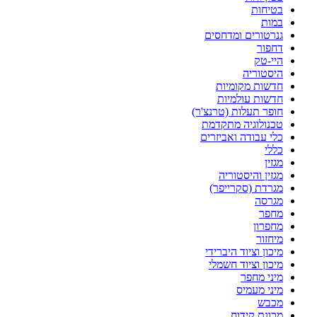
בטיחות
במות
גנרטורים ומדחסים
דחפור
היי-טק
היסטוריה
חדשות מקומיות
חדשות עולמיות
חופר תעלות (טרנצ'ר)
טכנולוגיה מתקדמת
כלי עבודה ואביזרים
כללי
מגזין
מגזין והיסטוריה
מגרדת (סקרייפר)
מגרסה
מחפר
מחפרון
מיחזור
מיכון וציוד היברידי
מיכון וציוד חשמלי
מיני מחפר
מיני מעמיס
מכבש
מכונת קידוח